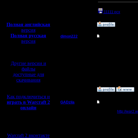
Откуда:
Прикрепленный к со
Tumen_rigion
Полная версия, ~
450
11111.pcx
(Размер 
Мб
с музыкой и видео:
Полная английская
»
3.11.06 13:11
версия
Полная русская
dimon222
Re: ЧЕ ДЕЛАТЬ С Т
версия
Владыка
Возможно разница в п
перевод от war2.ru на
Попробуй ещё пару ра
базе перевода от СПК
коннектится.
Регистрация:
Другие версии и
11.2.05
--
Сообщений: 353
Do You know, who I am
файлы
Откуда:
доступные для
скачивания
»
3.11.06 13:35
Как подключиться и
играть в Warcraft 2
GADzila
Re: ЧЕ ДЕЛАТЬ С Т
онлайн
Командир
тебе сюда
http://war2.
кстати, многие игры, 
вообще Old EF игроки,
Мы в социальных
Регистрация:
надо сидеть в чате, и 
29.6.05
договорится играть, на
сетях:
Сообщений: 40
Warcraft 2 вконтакте
Откуда: