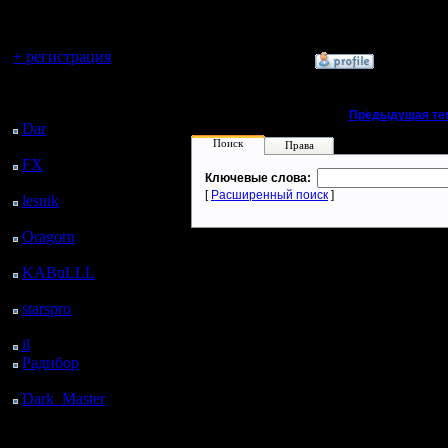
регистрацией
Tumen_rigion
Вы гость здесь.
+ регистрация
»
7.11.06 11:37
Последний
посетитель:
«
Предыдущая те
Dar
: 24 Дней 20 ч. 13
Поиск
м. назад
Права
FX
: 97 Дней 3 ч. 45
Ключевые слова:
м. назад
[
Расширенный поиск
]
lesnik
: 130 Дней 6 ч. 3
м. назад
Oragorn
: 138 Дней 6
ч. 12 м. назад
KABuLLL
: 166 Дней
5 ч. 21 м. назад
starspro
: 190 Дней 16
ч. 55 м. назад
il
: 262 Дней 3 ч. назад
Радибор
: 285 Дней 22
ч. 47 м. назад
Dark_Master
: 297
Дней 1 ч. 3 м. назад