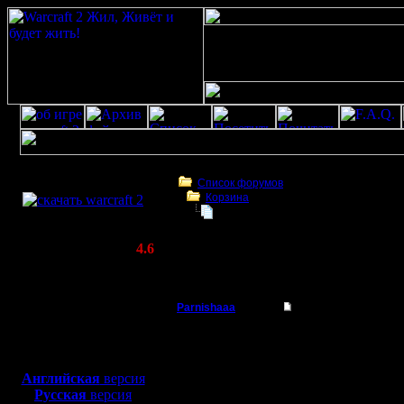
Скачать игру
бесплатно
Список форумов
Корзина
WarCraft 2 COMBAT
ЧЕ ДЕЛАТЬ С ТАКОЙ ТЕМОЙ??
(Warcraft II BNE 2.02+)
Актуальная версия:
4.6
(февраль 2020)
ЧЕ ДЕЛАТЬ С ТАКОЙ ТЕМОЙ??
Совместимо с
Windows
Parnishaaa
ЧЕ ДЕЛАТЬ С ТАКО
XP/Vista/7/8/10
Командир
Здравствуйте !!!
Боевой релиз, ~
40 Мб
Дело было на вражеск
может кто че подскаж
для игры по сети:
Регистрация:
сказали что нет реаль
Английская
версия
19.6.06
прилагаю.
Русская
версия
Сообщений: 43
спасибо.