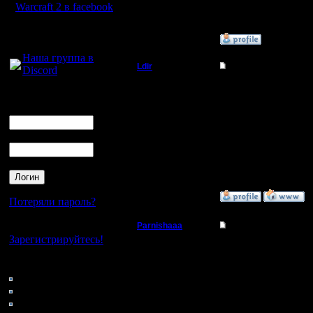
Warcraft 2 в facebook
Для голосового
»
3.11.06 15:20
общения:
Наша группа в
Ldir
Re: ЧЕ ДЕЛАТЬ С Т
Discord
Админ
нет реального Ip - нет
Логин
batte.net.
Ник
Регистрация:
--
25.2.05
Warcraft 2 Forever!
Пароль
Сообщений: 1017
Откуда:
Н.Новгород
»
3.11.06 16:57
Потеряли пароль?
Нет своего аккаунта?
Parnishaaa
Re: ЧЕ ДЕЛАТЬ С Т
Зарегистрируйтесь!
Командир
ок спасибо. Пришел с 
которые есть у них все
Кто на сайте
сам ничего не делал..
112: Гости
Регистрация:
народ полезет кто куда
19.6.06
0: Пользователи
Сообщений: 43
4121: Пользователи с
Откуда: