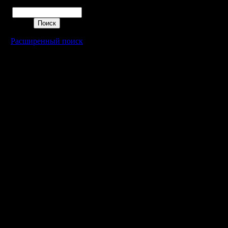
Поиск
Расширенный поиск
Warcraft 2 - скачать бесплатно русскую версию, warcraft 2 серве
- Генерация