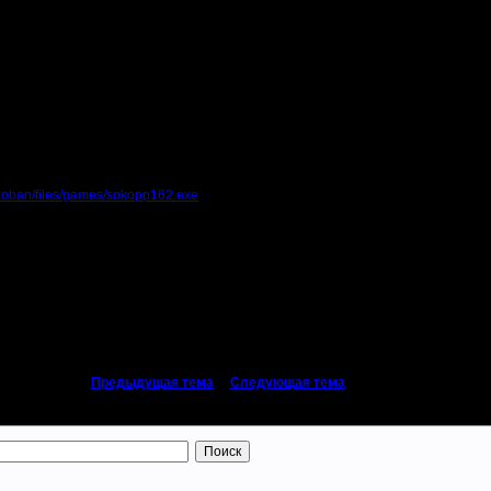
22 в 17.3.07 20:21 ]
?
ft2 Edition
к и скин.
sokoban/files/games/sokopp162.exe
в 29.3.07 17:51 ]
«
Предыдущая тема
|
Следующая тема
»