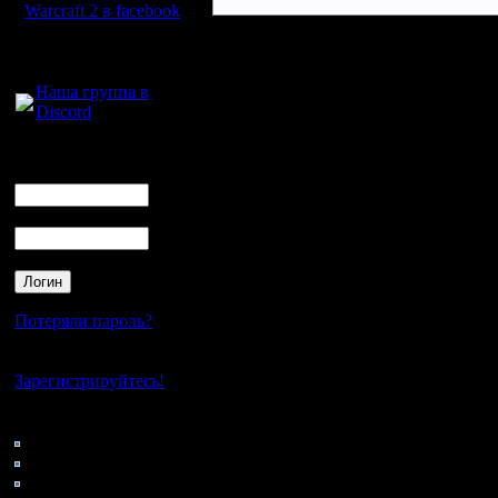
Warcraft 2 в facebook
Для голосового
общения:
Наша группа в
Discord
Логин
Ник
Пароль
Потеряли пароль?
Нет своего аккаунта?
Зарегистрируйтесь!
Кто на сайте
69: Гости
0: Пользователи
4121: Пользователи с