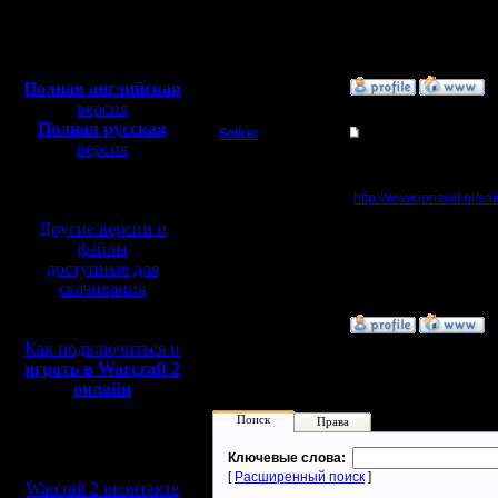
Откуда:
[ Редактировано dimon2
Полная версия, ~
450
--
Мб
Do You know, who I am
с музыкой и видео:
Полная английская
»
17.3.07 14:20
версия
Полная русская
Solker
Re: Sokoban++ Warcra
версия
Полубог
перевод от war2.ru на
Ты дал ссылку на русси
Сама игра:
базе перевода от СПК
http://www.joriswit.nl/
Регистрация:
Другие версии и
22.2.06
Сообщений: 395
[ Редактировано Solker 
файлы
Откуда:
доступные для
скачивания
»
29.3.07 18:12
Как подключиться и
играть в Warcraft 2
онлайн
Поиск
Права
Мы в социальных
Ключевые слова:
сетях:
[
Расширенный поиск
]
Warcraft 2 вконтакте