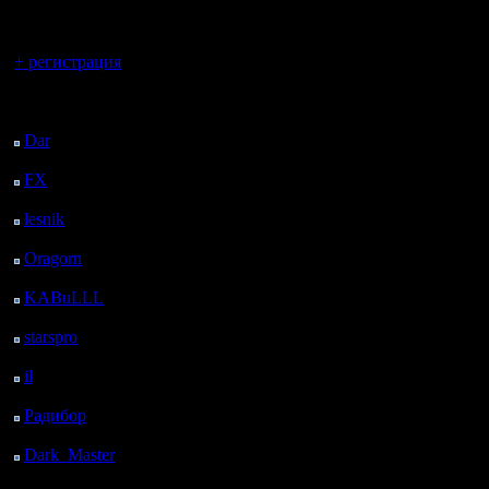
регистрацией
Вы гость здесь.
+ регистрация
Последний
посетитель:
Dar
: 26 Дней 12 ч. 57
м. назад
FX
: 98 Дней 20 ч. 29
м. назад
lesnik
: 131 Дней 22 ч.
46 м. назад
Oragorn
: 139 Дней 22
ч. 56 м. назад
KABuLLL
: 167 Дней
22 ч. 5 м. назад
starspro
: 192 Дней 9 ч.
39 м. назад
il
: 263 Дней 19 ч. 44
м. назад
Радибор
: 287 Дней 15
ч. 31 м. назад
Dark_Master
: 298
Дней 17 ч. 47 м. назад