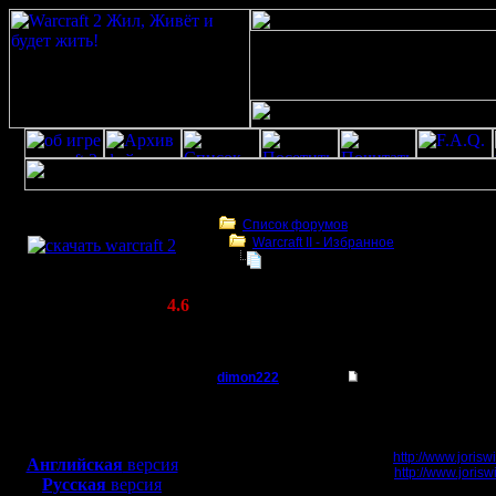
Скачать игру
бесплатно
Список форумов
Warсraft II - Избранное
WarCraft 2 COMBAT
Sokoban++ Warcraft2 Edition
(Warcraft II BNE 2.02+)
Актуальная версия:
4.6
(февраль 2020)
Sokoban++ Warcraft2 Edition
Совместимо с
Windows
dimon222
Sokoban++ Warcraft2
XP/Vista/7/8/10
Владыка
Это интересная игрушк
Боевой релиз, ~
40 Мб
Тут на днях другу помо
для игры по сети:
Регистрация:
Игра -
http://www.jorisw
Английская
версия
11.2.05
Скин -
http://www.jorisw
Русская
версия
Сообщений: 353