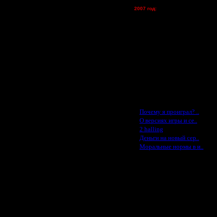
Oragorn - (хостинг)
2007 год:
Spbwar - $400
Jade -$100
MasterKsa - $60
Lisak -$52
Cocka - $50
Konstkl - $50
Ldir - $50
Gadzila - $20
Feature -$10
Последние статьи
·
Почему я проиграл? ..
·
О версиях игры и се..
·
2 halling
·
Деньги на новый сер..
·
Моральные нормы в и..