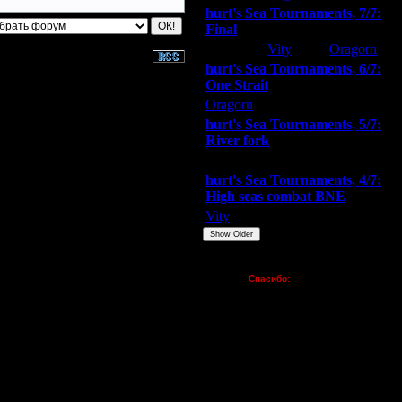
hurt's Sea Tournaments, 7/7:
Final
Extasey
Vity
Oragorn
hurt's Sea Tournaments, 6/7:
One Strait
Oragorn
ARMilitar
Extasey
hurt's Sea Tournaments, 5/7:
River fork
Extasey
ARMilitar
Doooda
hurt's Sea Tournaments, 4/7:
High seas combat BNE
Vity
ARMilitar
None
Show Older
Пожертвования
Спасибо:
FX - $80 (домен)
Zelya - (турниры)
lesnik
Dar - (турниры)
Kagan - (турниры)
vova1 - (хостинг)
tolsty - (хостинг)