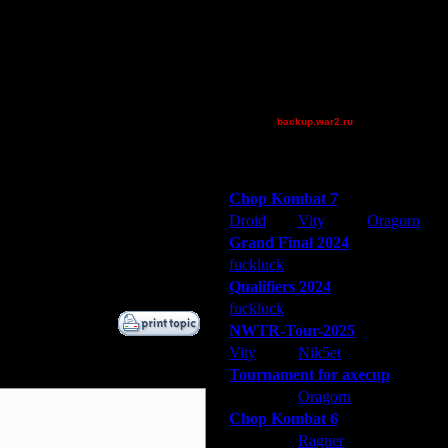
Jordan4385
P!NK
Pangster2015
Theboy
XuRnT[z]
backup.war2.ru
Остальные игроки
Победители турниров
Chop Kombat 7
Droid
Vity
Oragorn
Grand Final 2024
fuckluck
Extasey
ARMilitar
Qualifiers 2024
fuckluck
ARMilitar
Extasey
NWTR-Tour-2025
Vity
Nik5et
ARMilitar
Tournament for axecup
ARMilitar
Oragorn
Extasey
Chop Kombat 6
hurt
Ragner
Extasey