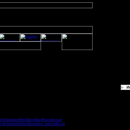
И
 Edition
а про то как нужно двигать всякие ящики в определённое место, причём чтоб
гал, нашёл скин вар2 для него.
it.nl/sokoban/files/lang/langRussian.exe
it.nl/sokoban/files/skins/skin_warcraft2.zip