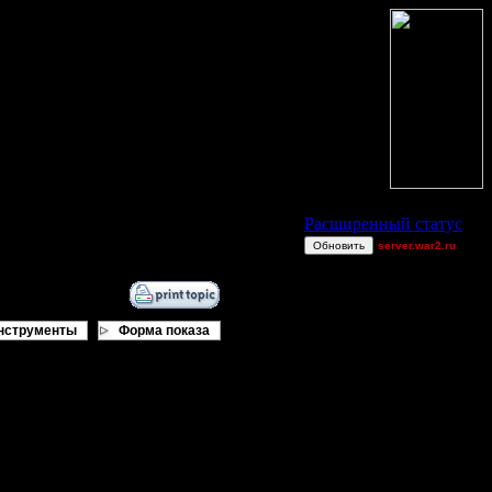
Статус Battle.Net
Расширенный статус
Обновить
server.war2.ru
gow effff
Bubb1e
allanlai
нструменты
Форма показа
Raiden~
van[z]
miguelperu
ы не один не застрял.
Остальные игроки
AA.GreenGoblin
B0bby
JayHawkerz