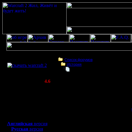
Скачать игру
бесплатно
Список форумов
История
WarCraft 2 COMBAT
Классные карты и сайт
(Warcraft II BNE 2.02+)
Актуальная версия:
4.6
(февраль 2020)
Классные карты и сайт
Совместимо с
Windows
Гость
Классные карты и са
XP/Vista/7/8/10
Заходите на мой сайт
Боевой релиз, ~
40 Мб
классные карты -The Tw
для игры по сети:
Английская
версия
Русская
версия