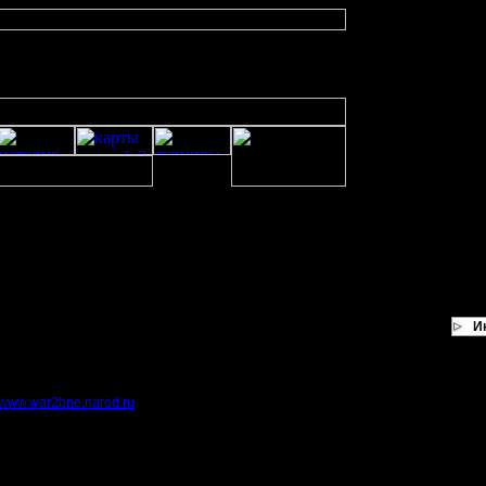
И
йт
www.war2bne.narod.ru
, найдёте там много интресного. Я делаю классные карт
o Rivers (из Warcraft 3) и Hunters (Из Starcraft). Обязательно загляните!