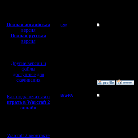
Полная версия, ~
450
Мб
»
8.4.05 20:31
с музыкой и видео:
Полная английская
Ldir
Re: Классные карты
версия
Админ
заглянули... видимо н
Полная русская
Ты сам то играешь?
версия
перевод от war2.ru на
Регистрация:
--
базе перевода от СПК
25.2.05
Warcraft 2 Forever!
Сообщений: 1017
Откуда:
Другие версии и
Н.Новгород
файлы
доступные для
скачивания
»
9.4.05 17:33
Bru-PA
Re: Классные карты
Как подключиться и
играть в Warcraft 2
Военный Вождь
Сначала позитив: Ура,
онлайн
Критика: сли-и-ишком 
Регистрация:
20.3.05
--
Мы в социальных
Сообщений: 101
I'm a busy man...
сетях:
Откуда: Москва
Warcraft 2 вконтакте