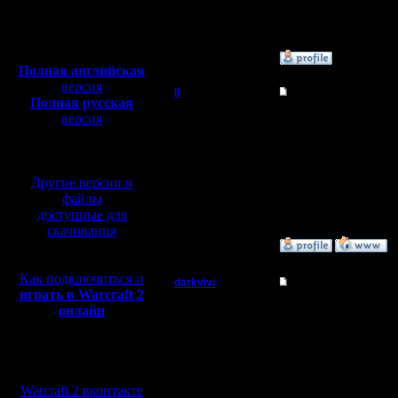
Откуда:
Полная версия, ~
450
Мб
с музыкой и видео:
»
2.12.07 12:28
Полная английская
версия
il
Re: Патч
Полная русская
Добрый Админ
версия
Добро пожаловать на 
перевод от war2.ru на
последний патч встрое
(Warcraft II Combat Edit
базе перевода от СПК
Регистрация:
10.5.06
Другие версии и
Сообщений: 2471
Откуда:
файлы
доступные для
скачивания
»
2.12.07 17:02
Как подключиться и
darkvivi
Re: Патч
играть в Warcraft 2
Батрак
онлайн
Спасибо :)
Регистрация:
Мы в социальных
2.12.07
Сообщений: 2
сетях:
Откуда:
Warcraft 2 вконтакте