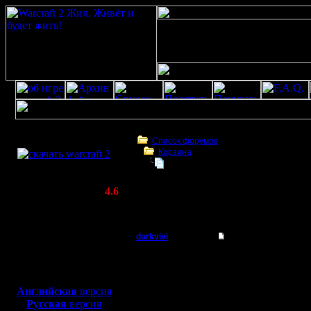
Скачать игру
бесплатно
Список форумов
Корзина
WarCraft 2 COMBAT
Патч
(Warcraft II BNE 2.02+)
Актуальная версия:
4.6
(февраль 2020)
Патч
Совместимо с
Windows
darkvivi
Патч
XP/Vista/7/8/10
Батрак
Всем привет! Я новый и
Боевой релиз, ~
40 Мб
для игры по сети:
Регистрация:
Английская
версия
2.12.07
Русская
версия
Сообщений: 2