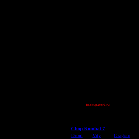
natureman
Jitter
nwtr
boogiemaster
Victorcicea
Остальные игроки
AA.GreenGoblin
GameBoyAdvance
Jordan4385
Pangster2015
QuilKs
Teaboy
Theboy
XuRnT[z]
[TD]Wargasm
backup.war2.ru
Остальные игроки
Победители турниров
Chop Kombat 7
Droid
Vity
Oragorn