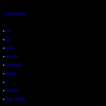
регистрацией
Вы гость здесь.
+ регистрация
Последний
посетитель:
Dar
: 27 Дней 15 ч. 19
м. назад
FX
: 99 Дней 22 ч. 51
м. назад
lesnik
: 133 Дней 1 ч. 9
м. назад
Oragorn
: 141 Дней 1
ч. 18 м. назад
KABuLLL
: 169 Дней
27 м. назад
starspro
: 193 Дней 12
ч. 1 м. назад
il
: 264 Дней 22 ч. 7 м.
назад
Радибор
: 288 Дней 17
ч. 54 м. назад
Dark_Master
: 299
Дней 20 ч. 10 м. назад