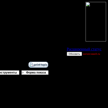
Статус Battle.Net
Расширенный статус
Обновить
server.war2.ru
Ch0pS
00STEVE
sale39
нструменты
Форма показа
MyRo
A & S Coop -
Improved
XDaVsterX
rezamonfared
a
maxman63