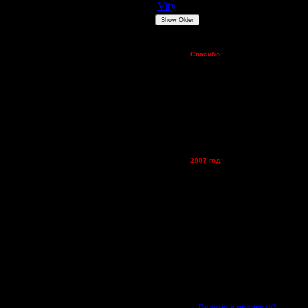
Vity
ARMilitar
None
Show Older
Пожертвования
Спасибо:
FX - $80 (домен)
Zelya - (турниры)
lesnik
Dar - (турниры)
Kagan - (турниры)
vova1 - (хостинг)
tolsty - (хостинг)
Oragorn - (хостинг)
2007 год:
Spbwar - $400
Jade -$100
MasterKsa - $60
Lisak -$52
Cocka - $50
Konstkl - $50
Ldir - $50
Gadzila - $20
Feature -$10
Последние статьи
·
Почему я проиграл? ..