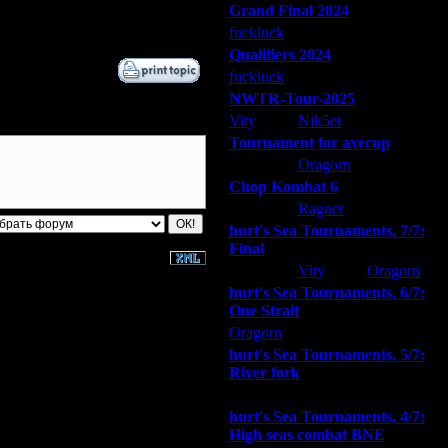
Grand Final 2024
fuckluck
Extasey
ARMilitar
Qualifiers 2024
fuckluck
ARMilitar
Extasey
NWTR-Tour-2025
Vity
Nik5et
ARMilitar
Tournament for axecup
ARMilitar
Oragorn
Extasey
Chop Kombat 6
hurt
Ragner
Extasey
hurt's Sea Tournaments, 7/7:
Final
Extasey
Vity
Oragorn
hurt's Sea Tournaments, 6/7:
One Strait
Oragorn
ARMilitar
Extasey
hurt's Sea Tournaments, 5/7:
River fork
Extasey
ARMilitar
Doooda
hurt's Sea Tournaments, 4/7:
High seas combat BNE