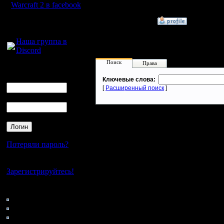
Warcraft 2 в facebook
»
2.12.07 18:00
Для голосового
общения:
Наша группа в
Discord
Поиск
Права
Логин
Ник
Ключевые слова:
[
Расширенный поиск
]
Пароль
Потеряли пароль?
Нет своего аккаунта?
Зарегистрируйтесь!
Кто на сайте
120: Гости
0: Пользователи
4121: Пользователи с