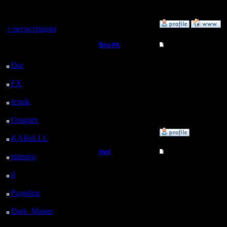
регистрацией
Вы гость здесь.
»
3.5.05 17:57
+ регистрация
Bru-PA
Re: Bru-pa - кандид
Последний
посетитель:
Военный Вождь
N3r, мы же играли уже 
Dar
: 27 Дней 2 ч. 36
м. назад
--
Регистрация:
I'm a busy man...
FX
: 99 Дней 10 ч. 8
20.3.05
м. назад
Сообщений: 101
lesnik
: 132 Дней 12 ч.
Откуда: Москва
25 м. назад
Oragorn
: 140 Дней 12
ч. 35 м. назад
»
3.5.05 18:10
KABuLLL
: 168 Дней
11 ч. 44 м. назад
Neil
Re: Bru-pa - кандид
starspro
: 192 Дней 23
ч. 18 м. назад
Berserk
Bru! Поздраваляем! :))
il
: 264 Дней 9 ч. 23 м.
назад
Регистрация:
Радибор
: 288 Дней 5
14.4.05
ч. 10 м. назад
Сообщений: 57
Откуда: Н.
Dark_Master
: 299
Новгород
Дней 7 ч. 26 м. назад