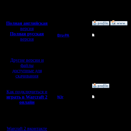
Откуда:
Н.Новгород
--
Полная версия, ~
450
Warcraft 2 Forever!
Мб
с музыкой и видео:
Полная английская
»
2.5.05 17:34
версия
Полная русская
Bru-PA
Re: Bru-pa - кандид
версия
Военный Вождь
перевод от war2.ru на
Царь, очень приятно :
базе перевода от СПК
--
Регистрация:
I'm a busy man...
Другие версии и
20.3.05
Сообщений: 101
файлы
Откуда: Москва
доступные для
скачивания
»
2.5.05 20:37
Как подключиться и
играть в Warcraft 2
N3r
Re: Bru-pa - кандид
онлайн
Захватчик
:)) Bru, да я смотрю т
проверить :)
Мы в социальных
Регистрация:
18.4.05
сетях:
Сообщений: 62
Warcraft 2 вконтакте
Откуда: