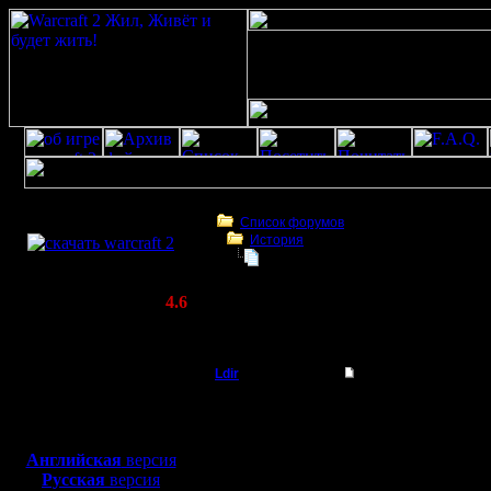
Скачать игру
бесплатно
Список форумов
История
WarCraft 2 COMBAT
Bru-pa - кандидат в мастера спорт
(Warcraft II BNE 2.02+)
Актуальная версия:
4.6
(февраль 2020)
Bru-pa - кандидат в мастера спорта.
Совместимо с
Windows
Ldir
Bru-pa - кандидат в
XP/Vista/7/8/10
Админ
Играли в прошлую пят
Боевой релиз, ~
40 Мб
Интересно сьиграли я и
мы играли орками, bru
для игры по сети:
Регистрация:
И кто бы мог подумать
Английская
версия
25.2.05
Мы с assassin'ом игра
Русская
версия
Сообщений: 1017
по-одиночке.)Следстве