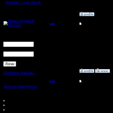
Warcraft 2 в facebook
Для голосового
»
3.5.05 14:43
общения:
Наша группа в
Ldir
Re: Bru-pa - кандид
Discord
Админ
ставлю 100р на bru !
Логин
--
Ник
Регистрация:
Warcraft 2 Forever!
25.2.05
Пароль
Сообщений: 1017
Откуда:
Н.Новгород
»
3.5.05 16:33
Потеряли пароль?
Нет своего аккаунта?
aSn
Re: Bru-pa - кандид
Зарегистрируйтесь!
Полубог
Тотализатор какой-то 
Кто на сайте
--
89: Гости
Регистрация:
Стучите в Асю 46795
13.2.05
0: Пользователи
Сообщений: 322
4121: Пользователи с
Откуда: Прага