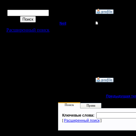
Поиск
»
3.5.05 20:25
Neil
Re: Bru-pa - кандид
Расширенный поиск
Berserk
Сегодня еще раз убеди
учишься :))
Регистрация:
14.4.05
Сообщений: 57
Откуда: Н.
Новгород
»
6.5.05 23:49
«
Предыдущая те
Поиск
Права
Ключевые слова:
[
Расширенный поиск
]