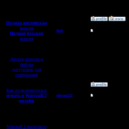
Откуда:
Полная версия, ~
450
Мб
с музыкой и видео:
»
7.5.05 07:50
Полная английская
версия
Neil
Re: Русская
Полная русская
версия
Berserk
Всмысле?
перевод от war2.ru на
базе перевода от СПК
Регистрация:
14.4.05
Другие версии и
Сообщений: 57
Откуда: Н.
файлы
Новгород
доступные для
скачивания
»
7.5.05 13:07
Как подключиться и
играть в Warcraft 2
dimon222
Re: Русская
онлайн
Владыка
Улица! ;-)
--
Мы в социальных
Регистрация:
Do You know, who I am
11.2.05
сетях:
Сообщений: 353
Warcraft 2 вконтакте
Откуда: