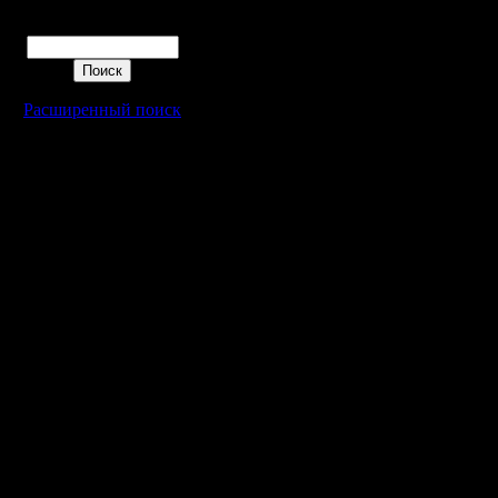
Поиск
Расширенный поиск
Warcraft 2 - скачать бесплатно русскую версию, warcraft 2 серве
- Генерация