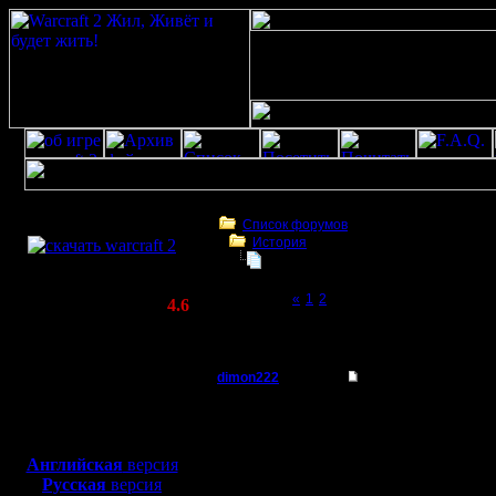
Скачать игру
бесплатно
Список форумов
История
WarCraft 2 COMBAT
Русская
(Warcraft II BNE 2.02+)
Page 3 of 3
«
1
2
[3]
Актуальная версия:
4.6
(февраль 2020)
Русская
Совместимо с
Windows
dimon222
Re: Русская
XP/Vista/7/8/10
Владыка
Ладыгина или точнее 
Боевой релиз, ~
40 Мб
--
для игры по сети:
Регистрация:
Do You know, who I am
Английская
версия
11.2.05
Русская
версия
Сообщений: 353