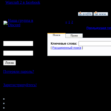
Warcraft 2 в facebook
Для голосового
»
8.5.05 08:40
общения:
Наша группа в
Page 3 of 3
«
1
2
[3]
Discord
«
Предыдущая те
Логин
Поиск
Права
Ник
Ключевые слова:
Пароль
[
Расширенный поиск
]
Потеряли пароль?
Нет своего аккаунта?
Зарегистрируйтесь!
Кто на сайте
143: Гости
0: Пользователи
4121: Пользователи с