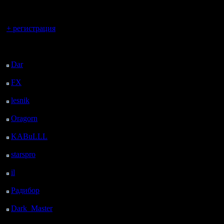
регистрацией
Вы гость здесь.
+ регистрация
Последний
посетитель:
Dar
: 25 Дней 20 ч. 54
м. назад
FX
: 98 Дней 4 ч. 26
м. назад
lesnik
: 131 Дней 6 ч.
44 м. назад
Oragorn
: 139 Дней 6
ч. 53 м. назад
KABuLLL
: 167 Дней
6 ч. 2 м. назад
starspro
: 191 Дней 17
ч. 36 м. назад
il
: 263 Дней 3 ч. 42 м.
назад
Радибор
: 286 Дней 23
ч. 29 м. назад
Dark_Master
: 298
Дней 1 ч. 45 м. назад