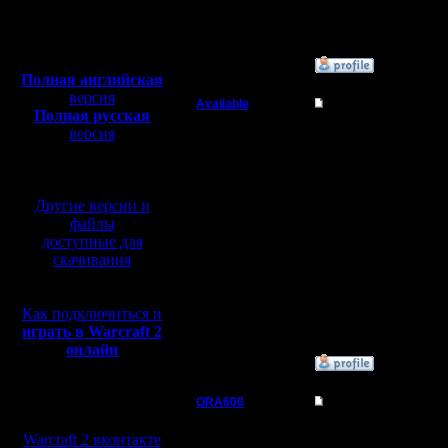
Откуда:
Полная версия, ~
450
Мб
с музыкой и видео:
»
4.5.09 10:38
Полная английская
версия
Available
Re: BTF
Полная русская
Военный Вождь
версия
Не очень старожил, но
перевод от war2.ru на
в оригинале THF в нач
базе перевода от СПК
Регистрация:
действительно - начал
7.1.08
Другие версии и
Сообщений: 208
А вот логика THF-BNE
Откуда: Санкт-
при времени постройки
файлы
Петербург
это стало совсем не та
доступные для
скачивания
Можно было и оставить
разнообразие на стар
далее вылезает ещё 
Как подключиться и
при снесённых th нельз
играть в Warcraft 2
и это ещё более испор
онлайн
»
9.5.09 23:59
Мы в социальных
ORA600
Re: BTF
сетях:
Батрак
У нас не были они пр
Warcraft 2 вконтакте
И ничем они игру не по