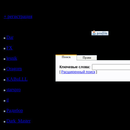
Регистрация:
регистрацией
31.3.06
Сообщений: 65
Вы гость здесь.
Откуда:
+ регистрация
г.Зеленоград
Последний
посетитель:
»
23.5.09 11:05
Dar
: 25 Дней 7 ч. 39
м. назад
FX
: 97 Дней 15 ч. 11
м. назад
Поиск
lesnik
: 130 Дней 17 ч.
Права
28 м. назад
Ключевые слова:
Oragorn
: 138 Дней 17
[
Расширенный поиск
]
ч. 38 м. назад
KABuLLL
: 166 Дней
16 ч. 47 м. назад
starspro
: 191 Дней 4 ч.
21 м. назад
il
: 262 Дней 14 ч. 26
м. назад
Радибор
: 286 Дней 10
ч. 13 м. назад
Dark_Master
: 297
Дней 12 ч. 29 м. назад