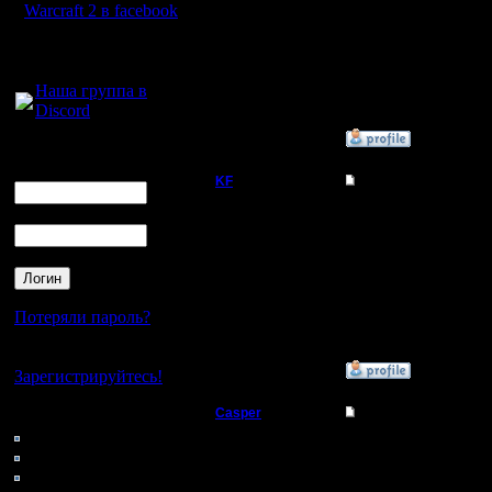
Warcraft 2 в facebook
Барак - ферма - Холл ..
Регистрация:
2.4.08
Для голосового
Сообщений: 10
общения:
Откуда:
Наша группа в
Discord
»
15.5.09 11:09
Логин
Ник
KF
Re: BTF
Командир
Пароль
Костик, я сначала пер
куча патчей один из н
скорость постройки 1-г
Регистрация:
31.8.05
Сообщений: 45
Откуда:
Потеряли пароль?
Нет своего аккаунта?
»
15.5.09 16:46
Зарегистрируйтесь!
Casper
Re: BTF
Кто на сайте
139: Гости
Военный Вождь
Тоже померещилось BT
0: Пользователи
4121: Пользователи с