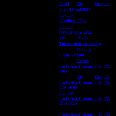
Droid
Vity
Oragorn
Grand Final 2024
fuckluck
Extasey
ARMilitar
Qualifiers 2024
fuckluck
ARMilitar
Extasey
NWTR-Tour-2025
Vity
Nik5et
ARMilitar
Tournament for axecup
ARMilitar
Oragorn
Extasey
утый рыжий пацан, тут вот есть
хеллму как нада. Но учитывая
Chop Kombat 6
hurt
Ragner
Extasey
hurt's Sea Tournaments, 7/7:
Final
Extasey
Vity
Oragorn
hurt's Sea Tournaments, 6/7:
One Strait
Oragorn
ARMilitar
Extasey
hurt's Sea Tournaments, 5/7:
River fork
Extasey
ARMilitar
Doooda
hurt's Sea Tournaments, 4/7: