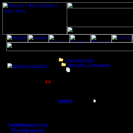
Скачать игру
бесплатно
Список форумов
Warcraft II - Образование
WarCraft 2 COMBAT
BTF
(Warcraft II BNE 2.02+)
Актуальная версия:
4.6
(февраль 2020)
BTF
Совместимо с
Windows
ORA600
BTF
XP/Vista/7/8/10
Батрак
Всем привет. Вот хоте
Боевой релиз, ~
40 Мб
для игры по сети:
Регистрация:
Английская
версия
2.4.08
Русская
версия
Сообщений: 10