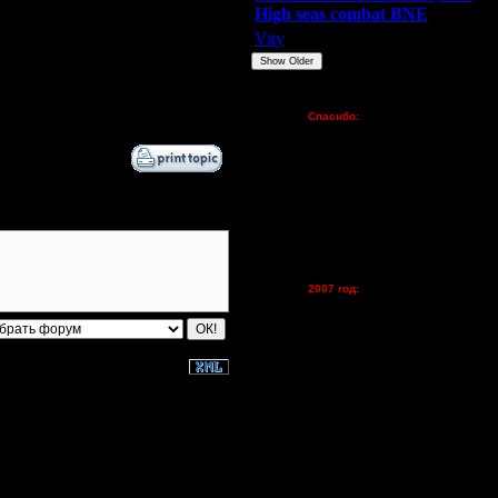
High seas combat BNE
Vity
ARMilitar
None
Show Older
Пожертвования
Спасибо:
FX - $80 (домен)
Zelya - (турниры)
lesnik
Dar - (турниры)
Kagan - (турниры)
vova1 - (хостинг)
tolsty - (хостинг)
Oragorn - (хостинг)
2007 год:
Spbwar - $400
Jade -$100
MasterKsa - $60
Lisak -$52
Cocka - $50
Konstkl - $50
Ldir - $50
Gadzila - $20
Feature -$10