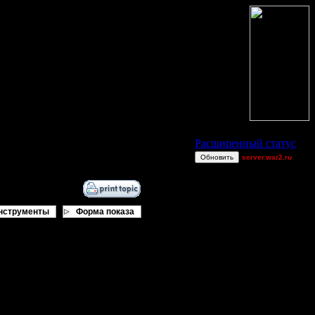
Статус Battle.Net
Расширенный статус
Обновить
server.war2.ru
2v2 GoW@Go0dzs~
Alligator
Jordan4385
нструменты
Форма показа
StarTale
derber
Blandest
 первую очередь).
dragonball[z]
Equinox
[TD]Wargasm
Dj~ Random house ef