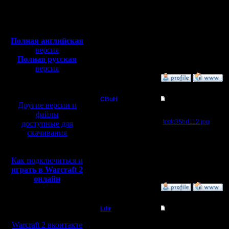
Откуда:
под вопросом:
BC
Полная версия, ~
450
Markus
Мб
Rio
с музыкой и видео:
Sata
знают, но чёткого сог
Полная английская
p.s. имена в алфавитн
версия
ВПН лагает слишком си
Полная русская
С уважением, ЦБАХ.
версия
перевод от war2.ru на
»
12.10.09 23:10
базе перевода от СПК
CBuH
Re: Играем!
Другие версии и
Админ
файлы
во, уже интересней
fccfc35bd112.jpg
доступные для
даже новичков (челове
скачивания
Регистрация:
Лдир, нельзя ли сдела
9.9.08
PCX не прикрепляется
Сообщений: 491
Откуда:
Как подключиться и
играть в Warcraft 2
онлайн
»
30.10.09 13:21
Мы в социальных
Ldir
Re: Играем!
сетях:
Админ
Warcraft 2 вконтакте
канал сделал, может 