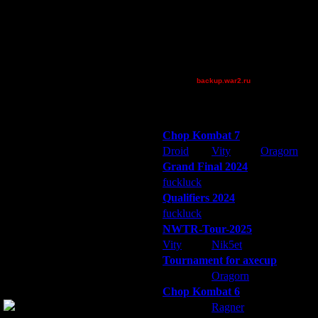
Pangster2015
PhoDacBietch
riky
tyrus
XuRnT[z]
backup.war2.ru
Остальные игроки
Победители турниров
Chop Kombat 7
Droid
Vity
Oragorn
Grand Final 2024
или
fuckluck
Extasey
ARMilitar
Qualifiers 2024
fuckluck
ARMilitar
Extasey
NWTR-Tour-2025
Vity
Nik5et
ARMilitar
Tournament for axecup
ARMilitar
Oragorn
Extasey
Chop Kombat 6
ь
ибо некоторые
hurt
Ragner
Extasey