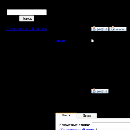
Регистрация:
9.9.08
Поиск
Сообщений: 491
Откуда:
Расширенный поиск
»
6.9.10 16:28
destr
Re: Играем!
Захватчик
почти также как нэт)
--
Регистрация:
warcraft 2 это мир)
29.7.10
Сообщений: 64
Откуда: Аутленд
»
6.9.10 19:54
Поиск
Права
Ключевые слова: