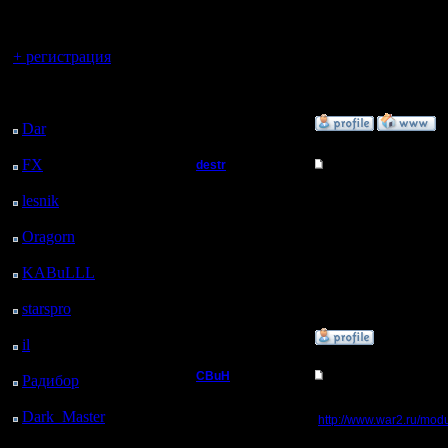
регистрацией
Регистрация:
Вы гость здесь.
9.9.08
Сообщений: 491
+ регистрация
Откуда:
Последний
посетитель:
»
15.11.09 18:41
Dar
: 26 Дней 2 ч. 56
м. назад
FX
: 98 Дней 10 ч. 27
destr
Re: Играем!
м. назад
Захватчик
подскажите как впн на
lesnik
: 131 Дней 12 ч.
45 м. назад
--
Oragorn
: 139 Дней 12
Регистрация:
warcraft 2 это мир)
29.7.10
ч. 54 м. назад
Сообщений: 64
KABuLLL
: 167 Дней
Откуда: Аутленд
12 ч. 3 м. назад
starspro
: 191 Дней 23
ч. 37 м. назад
»
6.9.10 12:34
il
: 263 Дней 9 ч. 43 м.
назад
CBuH
Re: Играем!
Радибор
: 287 Дней 5
ч. 30 м. назад
Админ
в "Подключение" есть 
Dark_Master
: 298
http://www.war2.ru/modu
Дней 7 ч. 46 м. назад