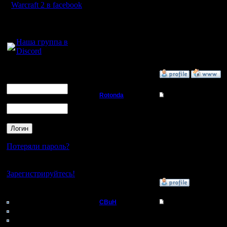
Warcraft 2 в facebook
--
Регистрация:
Warcraft 2 Forever!
Для голосового
25.2.05
Сообщений: 1017
общения:
Откуда:
Наша группа в
Н.Новгород
Discord
Логин
»
5.11.09 12:38
Ник
Rotonda
Re: Играем!
Пароль
Командир
Цитата:
канал сделал, может 
Регистрация:
16.8.06
Не прошло и года... ;)))
Потеряли пароль?
Сообщений: 54
Откуда:
Нет своего аккаунта?
Зарегистрируйтесь!
»
10.11.09 01:31
Кто на сайте
175: Гости
CBuH
Re: Играем!
0: Пользователи
Админ
а нельзя ли мне моде
4121: Пользователи с
отсиживаются и флуд