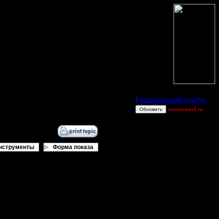
Статус Battle.Net
Расширенный статус
Обновить
server.war2.ru
Mini BGH...
Million$Man
Quaaka
нструменты
Форма показа
Quaaka
Sandman00
gow efffff
е по выходным... Не айс.
exitt
sia)
van[z]
Wax-on
GOWW