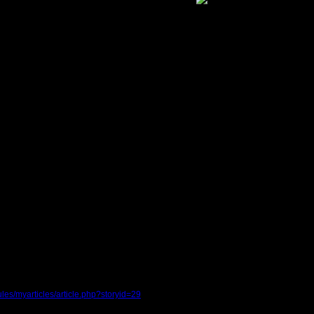
строить?
все инструкции.
les/myarticles/article.php?storyid=29