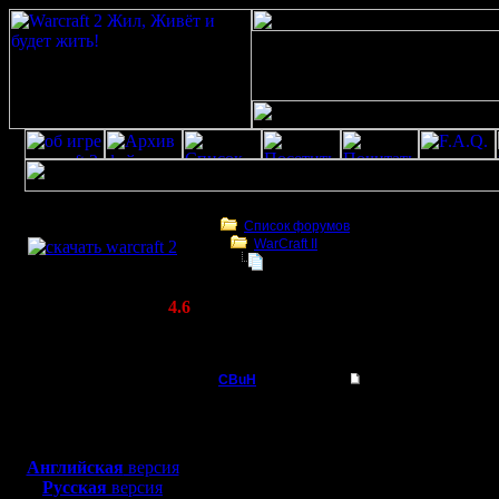
Скачать игру
бесплатно
Список форумов
WarCraft II
WarCraft 2 COMBAT
Играем!
(Warcraft II BNE 2.02+)
Актуальная версия:
4.6
(февраль 2020)
Играем!
Совместимо с
Windows
CBuH
Играем!
XP/Vista/7/8/10
Админ
ВПН пустует, СЕРВЕР з
Боевой релиз, ~
40 Мб
Договорились мы вроде 
CBuH
для игры по сети:
Регистрация:
Jontau
Английская
версия
9.9.08
IgorSamara
Русская
версия
Сообщений: 491
собираются в общем.