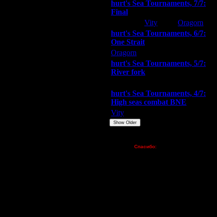
hurt's Sea Tournaments, 7/7:
Final
Extasey
Vity
Oragorn
hurt's Sea Tournaments, 6/7:
One Strait
Oragorn
ARMilitar
Extasey
hurt's Sea Tournaments, 5/7:
River fork
Extasey
ARMilitar
Doooda
hurt's Sea Tournaments, 4/7:
High seas combat BNE
Vity
ARMilitar
None
Show Older
Пожертвования
Спасибо:
FX - $80 (домен)
Zelya - (турниры)
lesnik
Dar - (турниры)
Kagan - (турниры)
vova1 - (хостинг)
tolsty - (хостинг)
Oragorn - (хостинг)