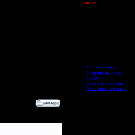
2007 год:
Spbwar - $400
Jade -$100
MasterKsa - $60
Lisak -$52
Cocka - $50
Konstkl - $50
Ldir - $50
Gadzila - $20
Feature -$10
Последние статьи
·
Почему я проиграл? ..
·
О версиях игры и се..
·
2 halling
·
Деньги на новый сер..
·
Моральные нормы в и..