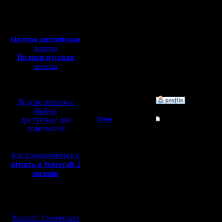
Откуда:
на краю к
Полная версия, ~
450
Мб
сообщени
с музыкой и видео:
Полная английская
просто ка
версия
Полная русская
решить п
версия
перевод от war2.ru на
меня стои
базе перевода от СПК
»
20.4.10 20:26
Другие версии и
файлы
доступные для
Drew
Re: Нужна помощь, 
скачивания
Пехотинец
у меня б
винды не 
Как подключиться и
Регистрация:
17.4.10
играть в Warcraft 2
варки это
Сообщений: 21
онлайн
Откуда: г.
Нижневартовск
как решат
Мы в социальных
не кликат
сетях:
пехота и
Warcraft 2 вконтакте