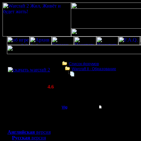
Скачать игру
бесплатно
Список форумов
Warcraft II - Образование
WarCraft 2 COMBAT
Нужна помощь, игра вылетает
(Warcraft II BNE 2.02+)
Актуальная версия:
4.6
(февраль 2020)
Нужна помощь, игра вылетает
Совместимо с
Windows
Vig
Нужна помощь, игра
XP/Vista/7/8/10
Батрак
На днях 
Боевой релиз, ~
40 Мб
для игры по сети:
Warcraft 
Регистрация:
Английская
версия
20.4.10
Русская
версия
появился
Сообщений: 2