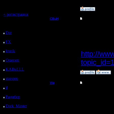
регистрацией
»
21.4.10 16:43
Вы гость здесь.
+ регистрация
CBuH
Re: Нужна помощь, 
Последний
Админ
Vig
посетитель:
Dar
: 27 Дней 4 ч. 34
вот русск
м. назад
Регистрация:
9.9.08
FX
: 99 Дней 12 ч. 6
под винд
Сообщений: 491
м. назад
Откуда:
lesnik
: 132 Дней 14 ч.
http://ww
24 м. назад
Oragorn
: 140 Дней 14
topic_id
ч. 33 м. назад
KABuLLL
: 168 Дней
»
21.4.10 20:05
13 ч. 42 м. назад
starspro
: 193 Дней 1 ч.
16 м. назад
Vig
Re: Нужна помощь, 
il
: 264 Дней 11 ч. 22
Батрак
Drew
м. назад
Радибор
: 288 Дней 7
Долго так
ч. 9 м. назад
Регистрация:
20.4.10
Dark_Master
: 299
CBuH
Сообщений: 2
Дней 9 ч. 25 м. назад
Откуда: