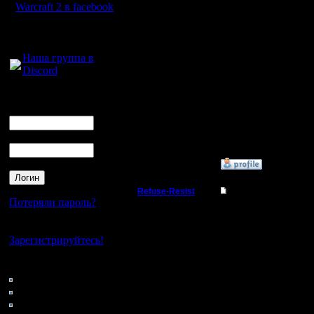
Warcraft 2 в facebook
здания, и
Для голосового
общения:
Наша группа в
надеюсь,
Discord
Логин
--
Ник
Моя бошк
Пароль
»
20.4.10 21:39
Refuse-Resist
Re: Нужна помощь, 
Потеряли пароль?
Владыка
Это очен
Нет своего аккаунта?
ДОСовской
Зарегистрируйтесь!
Регистрация:
21.9.07
net Editi
Сообщений: 200
Кто на сайте
Откуда:
96: Гости
(Можете с
0: Пользователи
4121: Пользователи с
только у