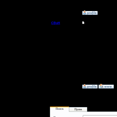
могу эти 
»
4.12.10 19:20
CBuH
Re: Нужна помощь, 
Админ
Какие ещ
Это точно
Регистрация:
9.9.08
русской 
Сообщений: 491
Откуда:
не надо -
не будет 
русский 
»
4.12.10 23:14
Поиск
Права