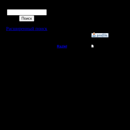
Спасибо,
Поиск
[ Редакти
Расширенный поиск
»
22.4.10 14:37
Raziel
Re: Нужна помощь, 
Батрак
Всем доб
Я знаю и
Регистрация:
29.11.10
последни
Сообщений: 1
Откуда:
столкнулс
долго не 
там искал
Поэтому 
людей,у к