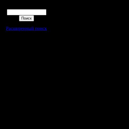
Поиск
Расширенный поиск
Warcraft 2 - скачать бесплатно русскую версию, warcraft 2 серве
- Генерация