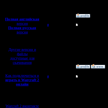
Откуда:
Полная версия, ~
450
Мб
с музыкой и видео:
»
15.1.12 20:30
Полная английская
версия
il
Re: Где кто?
Полная русская
Добрый Админ
версия
Нету. Не каждый же д
перевод от war2.ru на
Через месяц теперь б
А если серьезно, то в
базе перевода от СПК
Регистрация:
обычно, по вечерам.
10.5.06
Другие версии и
Сообщений: 2471
Откуда:
файлы
доступные для
скачивания
»
16.1.12 02:27
Как подключиться и
il
Re: Где кто?
играть в Warcraft 2
Добрый Админ
онлайн
а, или в смысле мы о
день, ты ушел спать,
а остальные участник
Регистрация:
переносить, а доиграть 
Мы в социальных
10.5.06
Сообщений: 2471
сетях:
Откуда:
Warcraft 2 вконтакте