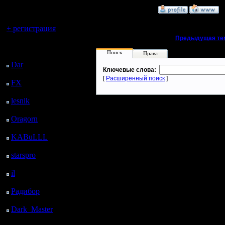
регистрацией
»
16.1.12 17:29
Вы гость здесь.
+ регистрация
«
Предыдущая те
Последний
Поиск
Права
посетитель:
Dar
: 25 Дней 15 ч. 29
Ключевые слова:
м. назад
[
Расширенный поиск
]
FX
: 97 Дней 23 ч. 1
м. назад
lesnik
: 131 Дней 1 ч.
19 м. назад
Oragorn
: 139 Дней 1
ч. 28 м. назад
KABuLLL
: 167 Дней
37 м. назад
starspro
: 191 Дней 12
ч. 11 м. назад
il
: 262 Дней 22 ч. 16
м. назад
Радибор
: 286 Дней 18
ч. 3 м. назад
Dark_Master
: 297
Дней 20 ч. 20 м. назад