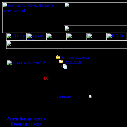
Скачать игру
бесплатно
Список форумов
WarCraft II
WarCraft 2 COMBAT
Где кто?
(Warcraft II BNE 2.02+)
Актуальная версия:
4.6
(февраль 2020)
Где кто?
Совместимо с
Windows
murtazay
Где кто?
XP/Vista/7/8/10
Батрак
Где люди, которые игр
Боевой релиз, ~
40 Мб
конвульсии? Я сижу вес
для игры по сети:
Регистрация:
Английская
версия
13.1.12
Русская
версия
Сообщений: 4