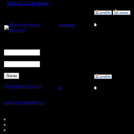
Warcraft 2 в facebook
»
16.1.12 02:51
Для голосового
общения:
Наша группа в
murtazay
Re: Где кто?
Discord
Батрак
4 il
Прошли те времена, ког
Логин
Ник
Регистрация:
[ Редактировано murtaz
13.1.12
Сообщений: 4
Пароль
Откуда:
»
16.1.12 17:11
Потеряли пароль?
il
Re: Где кто?
Добрый Админ
Нет своего аккаунта?
Ну да, жаль конечно, 
ну ничего - в следующ
Зарегистрируйтесь!
для тех, кто играет д
Регистрация:
было. Надеюсь, в след
Кто на сайте
10.5.06
89: Гости
Сообщений: 2471
Откуда:
0: Пользователи
4121: Пользователи с