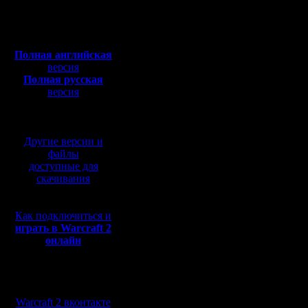
Откуда:
впечатляе
Полная версия, ~
450
Мб
с музыкой и видео:
Полная английская
То, что у
версия
Полная русская
каждого 
версия
перевод от war2.ru на
списке st
базе перевода от СПК
сайте не 
Другие версии и
переписат
файлы
доступные для
минут).
скачивания
Куча нов
Как подключиться и
команд, 
играть в Warcraft 2
онлайн
интересны
Существ
Мы в социальных
безопасн
сетях:
Warcraft 2 вконтакте