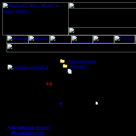
Скачать игру
бесплатно
Список форумов
WarCraft II
WarCraft 2 COMBAT
Обновил backup сервер до 1.9.9
(Warcraft II BNE 2.02+)
Актуальная версия:
4.6
(февраль 2020)
Обновил backup сервер до 1.9.9
Совместимо с
Windows
il
Обновил backup серв
XP/Vista/7/8/10
Добрый Админ
Вчера ве
Боевой релиз, ~
40 Мб
для игры по сети:
новую ве
Регистрация:
Английская
версия
10.5.06
Русская
версия
Количест
Сообщений: 2471