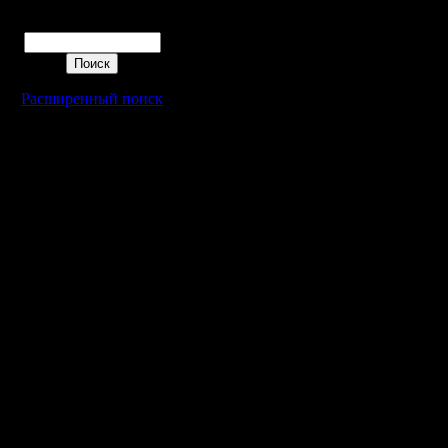
Поиск
Расширенный поиск
Warcraft 2 - скачать бесплатно русскую версию, warcraft 2 серве
- Генерация