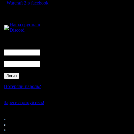
себе,
Warcraft 2 в facebook
Ну это по
Для голосового
общения:
что увиде
Наша группа в
Discord
В остальн
Логин
Ник
тестирова
Пароль
100% сов
пойдет не
ныне дей
Потеряли пароль?
проблем 
Нет своего аккаунта?
Зарегистрируйтесь!
В общем,
Кто на сайте
111: Гости
желающи
0: Пользователи
4121: Пользователи с
потестиро