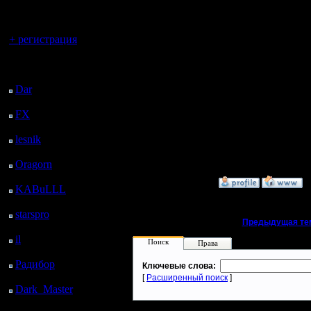
регистрацией
сервере.
Вы гость здесь.
хорошо -
+ регистрация
основном
Последний
посетитель:
Все дора
Dar
: 27 Дней 16 ч. 52
м. назад
много, бу
FX
: 100 Дней 24 м.
назад
возможно
lesnik
: 133 Дней 2 ч.
новый ко
42 м. назад
Oragorn
: 141 Дней 2
ч. 51 м. назад
»
21.10.14 11:19
KABuLLL
: 169 Дней
2 ч. назад
starspro
: 193 Дней 13
«
Предыдущая те
ч. 34 м. назад
il
: 264 Дней 23 ч. 40
Поиск
Права
м. назад
Радибор
: 288 Дней 19
Ключевые слова:
ч. 27 м. назад
[
Расширенный поиск
]
Dark_Master
: 299
Дней 21 ч. 43 м. назад