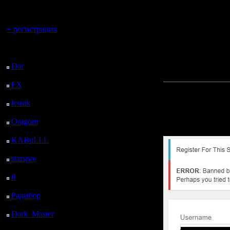
отправля
регистрацией
только в
Вы гость здесь.
+ регистрация
часы?! Я
Последний
правильно
посетитель:
Dar
: 25 Дней 4 ч. 24
маленькой
м. назад
FX
: 97 Дней 11 ч. 56
Прикреп
м. назад
lesnik
: 130 Дней 14 ч.
сообщен
14 м. назад
Oragorn
: 138 Дней 14
ч. 23 м. назад
KABuLLL
: 166 Дней
13 ч. 32 м. назад
starspro
: 191 Дней 1 ч.
6 м. назад
il
: 262 Дней 11 ч. 12
м. назад
Радибор
: 286 Дней 6
ч. 59 м. назад
Dark_Master
: 297
Дней 9 ч. 15 м. назад