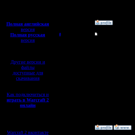
Сообщений: 855
Откуда:
Полная версия, ~
450
Мб
с музыкой и видео:
»
11.2.15 23:30
Полная английская
версия
Полная русская
il
Re: термины и сокра
версия
Добрый Админ
похоже н
перевод от war2.ru на
базе перевода от СПК
Я сначал
Регистрация:
10.5.06
Другие версии и
было с б
Сообщений: 2471
файлы
Откуда:
доступные для
потом поп
скачивания
маленько
Может, ты
Как подключиться и
играть в Warcraft 2
набирал? 
онлайн
Теперь уж
Мы в социальных
сетях:
»
11.2.15 23:35
Warcraft 2 вконтакте