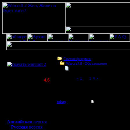
Скачать игру
бесплатно
Список форумов
Warcraft II - Образование
WarCraft 2 COMBAT
термины и сокращения в игре и ча
(Warcraft II BNE 2.02+)
Page 2 of 4
«
1
[2]
3
4
»
Актуальная версия:
4.6
(февраль 2020)
термины и сокращения в игре и чате
Совместимо с
(русификация server)
Windows
XP/Vista/7/8/10
tolsty
Re: термины и сокра
Полубог
Но я же 
Боевой релиз, ~
40 Мб
для игры по сети:
вводил ))
Английская
версия
Регистрация:
Русская
версия
13.5.14