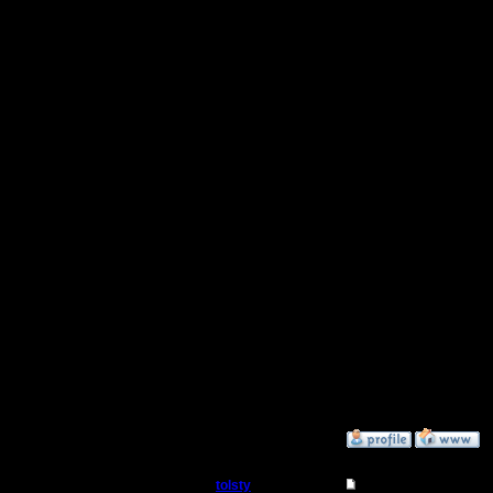
подключа
и все это
Но в цел
решаемо 
будет ser
для русск
других яз
Меню при
вариантах
копию - р
Впрочем, 
»
12.2.15 00:16
tolsty
Re: термины и сокра