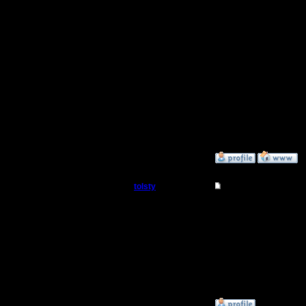
можно уж
статей р
Так что, 
послезав
случае м
процесс..
»
17.2.15 18:25
tolsty
Re: термины и сокра
Полубог
Ё моё... )
Завальчик
Регистрация:
13.5.14
позже пр
Сообщений: 855
Откуда:
»
17.2.15 18:26