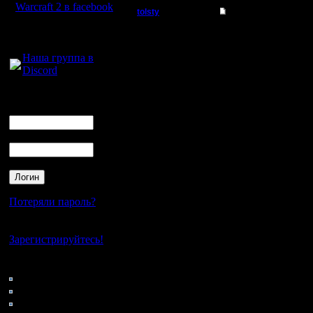
Warcraft 2 в facebook
tolsty
Re: термины и сокра
Для голосового
Полубог
Повторил
общения:
выпал вин
Наша группа в
Регистрация:
Discord
13.5.14
Копирую 
Сообщений: 855
Откуда:
Логин
Кстати -
Ник
(может ту
Пароль
получаю э
одной ст
пароль б
Потеряли пароль?
почту, с 
Нет своего аккаунта?
Зарегистрируйтесь!
сверху. П
Кто на сайте
вопросом 
149: Гости
самое. М
0: Пользователи
4121: Пользователи с