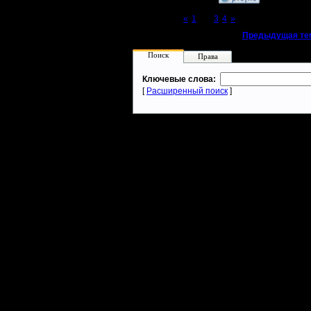
Page 2 of 4
«
1
[2]
3
4
»
«
Предыдущая те
Поиск
Права
Ключевые слова:
[
Расширенный поиск
]
Warcraft 2 - скачать бесплатно русскую версию, warcraft 2 серве
- Генерация