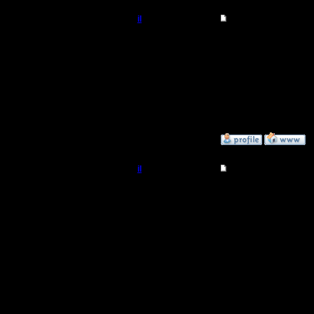
il
Re: термины и сокра
Добрый Админ
Мдя..
Отключил
Регистрация:
10.5.06
пробуй.
Сообщений: 2471
Откуда:
»
11.2.15 23:44
il
Re: термины и сокра
Добрый Админ
офигител
мудреный
Регистрация:
10.5.06
отвалилос
Сообщений: 2471
Откуда:
страницу
вылезла, 
чувствую,