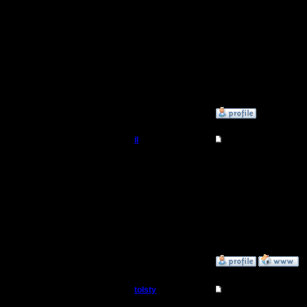
Полубог
Спасиб. 
пароль. В
Регистрация:
13.5.14
Ибо нефиг
Сообщений: 855
Откуда:
»
12.2.15 00:36
il
Re: термины и сокра
Добрый Админ
да-да, т
Включил,
Регистрация:
10.5.06
авторизац
Сообщений: 2471
Откуда:
за этого?
»
12.2.15 00:58
tolsty
Re: термины и сокра