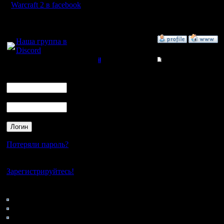
Откуда: Санкт-
Warcraft 2 в facebook
Петербург
Для голосового
общения:
»
30.10.15 19:02
Наша группа в
Discord
il
Re: Для фана: репле
Логин
Добрый Админ
Цитата:
Ник
Регистрация:
Пароль
10.5.06
Админ-Ил
Сообщений: 2471
Откуда:
тему, ти
реплеи? 
Потеряли пароль?
крутней 
Нет своего аккаунта?
Зарегистрируйтесь!
Победы н
Кто на сайте
идея?
126: Гости
0: Пользователи
4121: Пользователи с