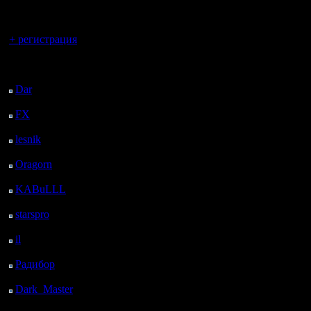
Конечно 
регистрацией
сделать,
Вы гость здесь.
+ регистрация
этого ра
Последний
спрашив
посетитель:
Dar
: 25 Дней 21 ч. 13
Цитата:
м. назад
FX
: 98 Дней 4 ч. 45
м. назад
Идея при
lesnik
: 131 Дней 7 ч. 3
м. назад
буржуи, п
Oragorn
: 139 Дней 7
ч. 12 м. назад
создадут
KABuLLL
: 167 Дней
6 ч. 21 м. назад
в нашей 
starspro
: 191 Дней 17
ч. 55 м. назад
членов р
il
: 263 Дней 4 ч. 1 м.
назад
количест
Радибор
: 286 Дней 23
больше ))
ч. 48 м. назад
Dark_Master
: 298
Дней 2 ч. 4 м. назад