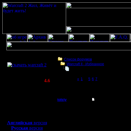
Скачать игру
бесплатно
Список форумов
Warсraft II - Избранное
WarCraft 2 COMBAT
Для фана
(Warcraft II BNE 2.02+)
Page 8 of 8
«
1
...
5
6
7
[8]
Актуальная версия:
4.6
(февраль 2020)
Для фана
Совместимо с
Windows
tolsty
Re: Для фана: репле
XP/Vista/7/8/10
Полубог
То у тебя 
Боевой релиз, ~
40 Мб
для игры по сети:
Если мне 
Регистрация:
Английская
версия
13.5.14
Русская
версия
сделать 
Сообщений: 855