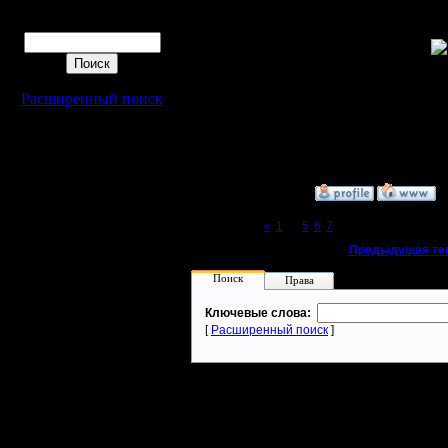
Ну и хоро
Поиск
кто кого
Хотя, сда
Расширенный поиск
русский 
языками н
»
2.11.15 15:45
Page 8 of 8
«
1
...
5
6
7
[8]
«
Предыдущая те
Поиск
Права
Ключевые слова:
[
Расширенный поиск
]