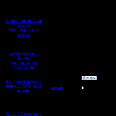
Откуда:
страны. 
Полная версия, ~
450
Мб
темы. Сл
с музыкой и видео:
Полная английская
Буржуи з
версия
Полная русская
нас... Хр
версия
перевод от war2.ru на
закрытую
базе перевода от СПК
еще где,
Другие версии и
наших и 
файлы
доступные для
)))
скачивания
»
30.10.15 19:00
Как подключиться и
играть в Warcraft 2
Oragorn
Re: Для фана: репле
онлайн
Полубог
Послушае
Мы в социальных
Может, бу
Регистрация:
сетях:
14.10.13
сильно о
Warcraft 2 вконтакте
Сообщений: 914