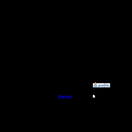
компа..
Ну может
нуб.Но с
уже обиж
компов в
насчёт с 
этого вро
зависит.
»
31.10.16 22:54
Oragorn
Re: Как настроить к
Полубог
Цитата:
Регистрация:
14.10.13
Ну может
Сообщений: 914
Откуда: Санкт-