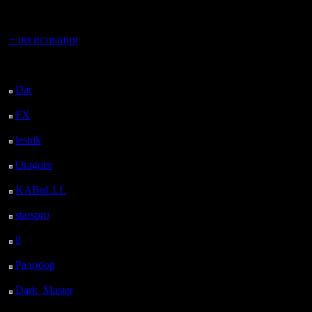
регистрацией
ИИ мульт
Регистрация:
10.5.06
Вы гость здесь.
от одино
Сообщений: 2471
+ регистрация
Откуда:
мне извес
Последний
посетитель:
типа ИИ 
Dar
: 25 Дней 17 ч. 54
одиночно
м. назад
FX
: 98 Дней 1 ч. 26
морская,
м. назад
lesnik
: 131 Дней 3 ч.
пассивны
44 м. назад
Oragorn
: 139 Дней 3
Плюс отд
ч. 53 м. назад
KABuLLL
: 167 Дней
каждой м
3 ч. 2 м. назад
starspro
: 191 Дней 14
кампании
ч. 36 м. назад
Можно сд
il
: 263 Дней 42 м.
назад
если при
Радибор
: 286 Дней 20
ч. 29 м. назад
поставит
Dark_Master
: 297
Дней 22 ч. 45 м. назад