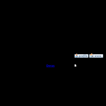
от этого 
зависит.
Не все к
карты из 
становят
»
1.11.16 01:03
Deras
Re: Как настроить к
Захватчик
Ладно,пр
говоришь
Регистрация:
13.8.16
если вын
Сообщений: 79
Откуда: Киев
как так,ч