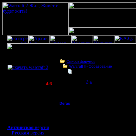
Скачать игру
бесплатно
Список форумов
Warcraft II - Образование
WarCraft 2 COMBAT
Как настроить компьютер на баттл
(Warcraft II BNE 2.02+)
Page 1 of 2
[1]
2
»
Актуальная версия:
4.6
(февраль 2020)
Как настроить компьютер на баттл нэт се
Совместимо с
Windows
Deras
Как настроить компью
XP/Vista/7/8/10
Захватчик
Я вот реш
Боевой релиз, ~
40 Мб
для игры по сети:
другом в
Регистрация:
Английская
версия
13.8.16
Русская
версия
тип игры 
Сообщений: 79