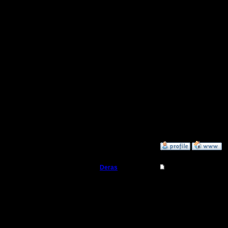
компов" -
он постоя
у него на
сложные 
середняк
(особенн
ресурсы 
роль).
»
31.10.16 22:32
Deras
Re: Как настроить к
Захватчик
Это тольк
низком у
Регистрация:
13.8.16
играющих
Сообщений: 79
Откуда: Киев