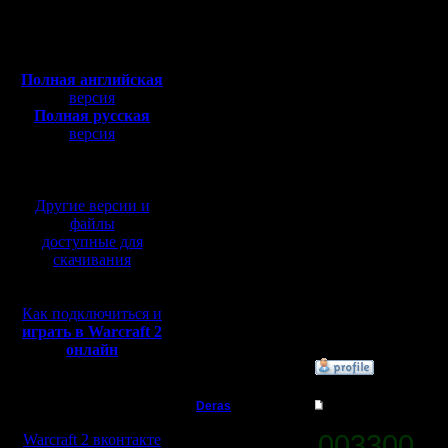
Откуда: Киев
в союзник
Полная версия, ~
450
Мб
понеслось
с музыкой и видео:
Полная английская
теме.Ком
версия
Полная русская
слишком 
версия
перевод от war2.ru на
в одиночн
базе перевода от СПК
сделать 
Другие версии и
легче?По
файлы
доступные для
скачивания
--
Как подключиться и
Only sea 
играть в Warcraft 2
онлайн
»
28.8.16 19:52
Мы в социальных
Deras
Re: Как настроить к
сетях:
Захватчик
003300
!
Warcraft 2 вконтакте