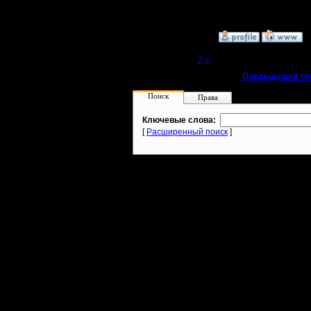
смотреть 
»
1.11.16 13:56
Page 1 of 2
[1]
2
»
«
Предыдущая те
Поиск
Права
Ключевые слова:
[
Расширенный поиск
]
Warcraft 2 - скачать бесплатно русскую версию, warcraft 2 серве
- Генерация