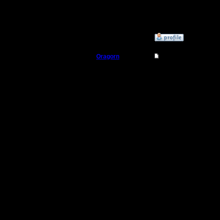
bredge од
вдвоем.
»
31.10.16 22:01
Oragorn
Re: Как настроить к
Полубог
Цитата:
Регистрация:
14.10.13
А на карт
Сообщений: 914
Откуда: Санкт-
Петербург
один ком
Это тольк
низком у
играющих
компа....