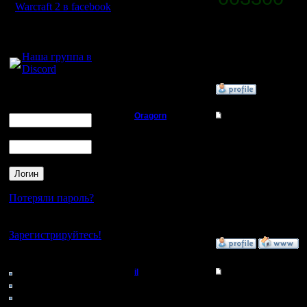
Warcraft 2 в facebook
Регистрация:
Для голосового
13.8.16
Сообщений: 79
общения:
Откуда: Киев
Наша группа в
Discord
»
28.8.16 22:59
Логин
Ник
Oragorn
Re: Как настроить к
Пароль
Полубог
Поищи на
вопрос. Т
Регистрация:
14.10.13
задавало
Сообщений: 914
Откуда: Санкт-
Потеряли пароль?
Петербург
Нет своего аккаунта?
Зарегистрируйтесь!
»
30.8.16 13:10
Кто на сайте
141: Гости
il
Re: Как настроить к
0: Пользователи
Добрый Админ
В первый
4121: Пользователи с