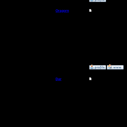
Oragorn
Re: Турнир 2с
Полубог
Цитата:
то, что Рагнер стакер
Регистрация:
из которых Немо попаре
14.10.13
:D :D :D
Сообщений: 914
Откуда: Санкт-
Я бы наверное, высказ
Петербург
образована древнее в
Но, моё предложение 
самыми нижними. На мо
»
31.3.19 18:50
Dar
Re: Турнир 2с
Полубог
Код:
Но, моё предложение 
самыми нижними. На мо
Регистрация:
21.7.16
В итоге те кто в сере
Сообщений: 449
Откуда:
Махачкала