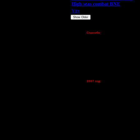
High seas combat BNE
ения турнира, т.е 11 апреля
Vity
ARMilitar
None
Show Older
Пожертвования
Спасибо:
FX - $80 (домен)
Zelya - (турниры)
lesnik
Dar - (турниры)
Kagan - (турниры)
vova1 - (хостинг)
tolsty - (хостинг)
Oragorn - (хостинг)
2007 год:
Spbwar - $400
Jade -$100
MasterKsa - $60
Lisak -$52
Cocka - $50
 хоть какая-то логика.
Konstkl - $50
але.
Ldir - $50
Gadzila - $20
Feature -$10