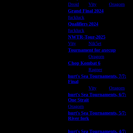
Droid
Vity
Oragorn
Grand Final 2024
fuckluck
Extasey
ARMilitar
Qualifiers 2024
fuckluck
ARMilitar
Extasey
NWTR-Tour-2025
Vity
Nik5et
ARMilitar
Tournament for axecup
ARMilitar
Oragorn
Extasey
Chop Kombat 6
hurt
Ragner
Extasey
hurt's Sea Tournaments, 7/7:
Final
Extasey
Vity
Oragorn
hurt's Sea Tournaments, 6/7:
One Strait
Oragorn
ARMilitar
Extasey
hurt's Sea Tournaments, 5/7:
River fork
ды составлены по случайному
Extasey
ARMilitar
Doooda
hurt's Sea Tournaments, 4/7:
не более 6, поэтому вполне