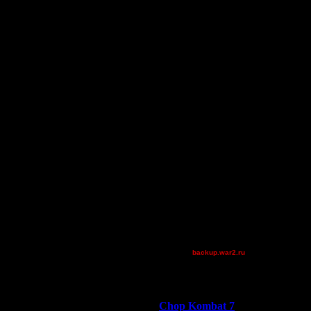
Alligator
StarTale
derber
Blandest
dragonball[z]
Equinox
[TD]Wargasm
ее-менее. ragner играет с
Остальные игроки
AA.GreenGoblin
allanlai
jonnypoloko
Jordan4385
Mr.SlaYeR
randompeasant
Superhigh
TheOne
backup.war2.ru
Остальные игроки
Победители турниров
Chop Kombat 7