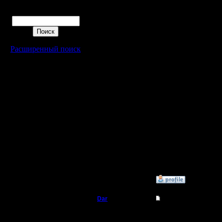
Абсолютно.
Поиск
Понятно, но ты не хоч
Но это единственный 
Глянешь по своим при
нет в появлении народ
Вот надо бы подумать,
Расширенный поиск
По контактёрским пре
то, что Рагнер стакер 
выдавая аж целых якоб
в
каждом
из которых Н
Зато он, к примеру, с 
Объясняю:
Рандомный вариант ф
т.е. Если при честно
то при рандомном - ш
так рандом в 2с - это 
Честное распределени
Черкание - ещё добавл
Если играем по 1 игре
»
31.3.19 13:57
Dar
Re: Турнир 2с
Полубог
Походу мы с тобой вд
Ну раз так то и решен