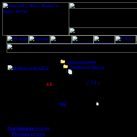
Скачать игру
бесплатно
Список форумов
Турниры на War2.ru
WarCraft 2 COMBAT
Турнир 2с
(Warcraft II BNE 2.02+)
Page 1 of 4
[1]
2
3
4
»
Актуальная версия:
4.6
(февраль 2020)
Турнир 2с
Совместимо с
Windows
Dar
Турнир 2с
XP/Vista/7/8/10
Полубог
Предлагаю в середине 
Боевой релиз, ~
40 Мб
Карты НВТР, ГСЕВ, ФО
Команды формируются
для игры по сети:
Регистрация:
1 Про + 1 Нуб
Английская
версия
21.7.16
Русская
версия
Сообщений: 449