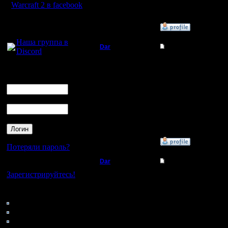
Warcraft 2 в facebook
Для голосового
»
30.3.19 16:58
общения:
Наша группа в
Dar
Re: Турнир 2с
Discord
Полубог
Код:
Логин
Если точнее, то коман
Ник
Регистрация:
Лесник ты это серьез
21.7.16
Сообщений: 449
Пароль
Откуда:
Махачкала
»
30.3.19 22:38
Потеряли пароль?
Dar
Re: Турнир 2с
Нет своего аккаунта?
Зарегистрируйтесь!
Полубог
Я не диктатор, я только
Дата проведения турни
Коротко о том, по как
Кто на сайте
Регистрация:
1) Как формируются к
152: Гости
21.7.16
a. Составляем два спи
0: Пользователи
Сообщений: 449
выбору.
4121: Пользователи с
Откуда:
2) На каждый тур слу
Махачкала
3) Список карт. Гов. 