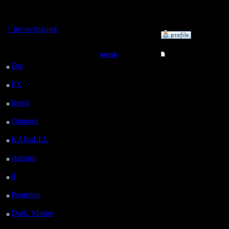
регистрацией
возможно что какие то
4) Количество раундов
Вы гость здесь.
команды должны быть
+ регистрация
»
30.3.19 23:21
Последний
lesnik
Re: Турнир 2с
посетитель:
Dar
: 25 Дней 7 ч. 37
Полубог
Цитата:
м. назад
FX
: 97 Дней 15 ч. 9
Игроки в списках буду
Регистрация:
Это хорошо
м. назад
4.12.16
lesnik
: 130 Дней 17 ч.
Сообщений: 448
Цитата:
27 м. назад
Откуда:
Oragorn
: 138 Дней 17
и команды составлены
А это - хрень.
ч. 36 м. назад
KABuLLL
: 166 Дней
Цитата:
16 ч. 45 м. назад
вполне возможно что к
starspro
: 191 Дней 4 ч.
Случайная карта на ту
19 м. назад
il
: 262 Дней 14 ч. 24
Уж тогда лучше перед 
м. назад
А если озвучен список
Радибор
: 286 Дней 10
ч. 11 м. назад
Dark_Master
: 297
Цитата:
Дней 12 ч. 28 м. назад
Лесник ты это серьез