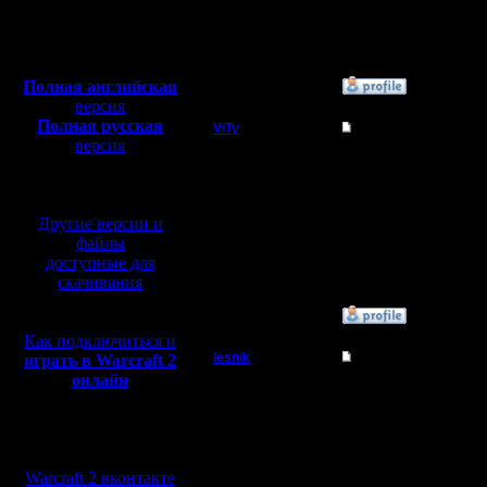
Откуда:
Махачкала
Полная версия, ~
450
Мб
с музыкой и видео:
Полная английская
»
30.3.19 12:04
версия
Полная русская
ViTy
Re: Турнир 2с
версия
Пехотинец
Отличная идея! Только
перевод от war2.ru на
глобалом))
базе перевода от СПК
Регистрация:
Другие версии и
1.11.17
Сообщений: 16
файлы
Откуда:
доступные для
скачивания
»
30.3.19 13:46
Как подключиться и
lesnik
Re: Турнир 2с
играть в Warcraft 2
онлайн
Полубог
Если точнее, то коман
Примерно как Беня) но
Регистрация:
Мы в социальных
4.12.16
сетях:
Сообщений: 448
Warcraft 2 вконтакте
Откуда: