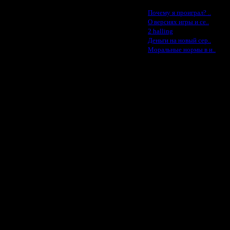
Последние статьи
·
Почему я проиграл? ..
ление.
·
О версиях игры и се..
стартом, если уж стабильности
·
2 halling
·
Деньги на новый сер..
·
х будет.
Моральные нормы в и..
абых,
й сыграли.