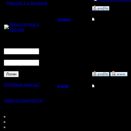
Warcraft 2 в facebook
»
1.9.19 13:52
Для голосового
общения:
Oragorn
Re: PORAGON CHOP
Наша группа в
Полубог
Я досе официальный ч
Discord
В ноябре, надо сделат
чопперов, что редко н
Логин
Регистрация:
14.10.13
А пока 2с... раз это 
Ник
Сообщений: 914
помешает))
Откуда: Санкт-
Пароль
Петербург
»
1.9.19 14:06
Потеряли пароль?
KagaN
Re: PORAGON CHOP
Полубог
Нет своего аккаунта?
Отлично, хорошо бы и
Зарегистрируйтесь!
Это как бы потому и Р
Регистрация:
позиций среди заслуж
Кто на сайте
2.11.16
149: Гости
Сообщений: 564
Насчет команд. Не зна
Откуда:
Витым. Т.к. он тоже ор
0: Пользователи
4121: Пользователи с