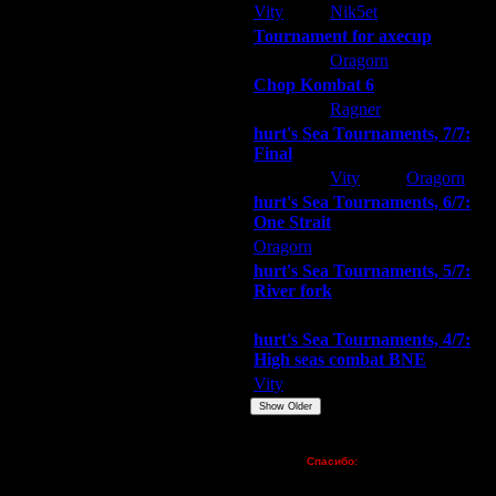
Vity
Nik5et
ARMilitar
Tournament for axecup
ARMilitar
Oragorn
Extasey
Chop Kombat 6
hurt
Ragner
Extasey
у для Дроидов и остальных наших
hurt's Sea Tournaments, 7/7:
а вот ВОВУ1 надо бы пригласить!
Final
 Каганом) и тренироваться не
Extasey
Vity
Oragorn
hurt's Sea Tournaments, 6/7:
One Strait
Oragorn
ARMilitar
Extasey
hurt's Sea Tournaments, 5/7:
River fork
Extasey
ARMilitar
Doooda
hurt's Sea Tournaments, 4/7:
High seas combat BNE
Vity
ARMilitar
None
йцев, и наоборот - откат от былых
Show Older
 Логичнее всего было бы сыграть с
Пожертвования
Спасибо:
FX - $80 (домен)