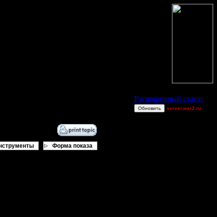
Статус Battle.Net
Расширенный статус
Обновить
server.war2.ru
REAL FUNNY
SHOW EF
ViTy
нструменты
Форма показа
polandbb
CantSpeak
funny1
1vs1 GOW
XDaVsterX
ждены заново отвоёвывать
ADrapper2
Остальные игроки