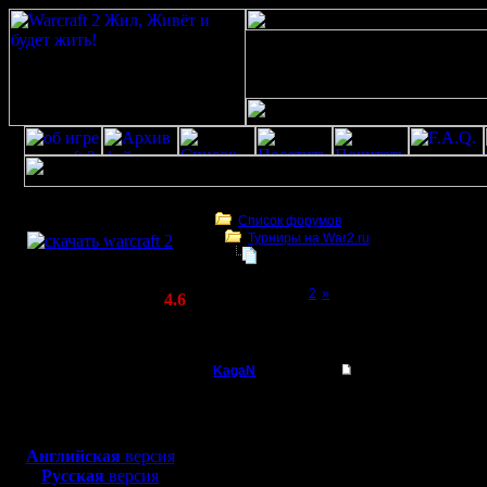
Скачать игру
бесплатно
Список форумов
Турниры на War2.ru
WarCraft 2 COMBAT
PORAGON CHOP FARMS ГЕREVOLUTI
(Warcraft II BNE 2.02+)
Page 1 of 2
[1]
2
»
Актуальная версия:
4.6
(февраль 2020)
PORAGON CHOP FARMS ГЕREVOLUTION | 6
Совместимо с
Windows
KagaN
PORAGON CHOP FARM
XP/Vista/7/8/10
Полубог
Здгавствуйте, товагищ
Боевой релиз, ~
40 Мб
Даёшь новый турнир на
для игры по сети:
Регистрация:
Даёшь РЕРЕВОЛЮЦИЮ! 
Английская
версия
2.11.16
завоеванные прежде 
Русская
версия
Сообщений: 564