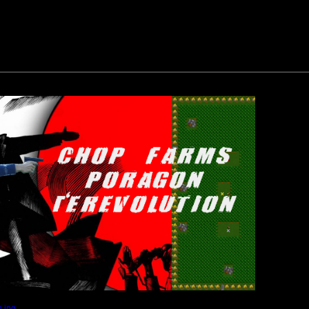
адиции - начало турнира в эту пятницу в 21:00 по московскому времени.
в 1.9.19 15:54 ]
в 1.9.19 16:18 ]
общению файл:
n.jpg
(Размер файла:
566.91
Кб; 649 Нажатий:)