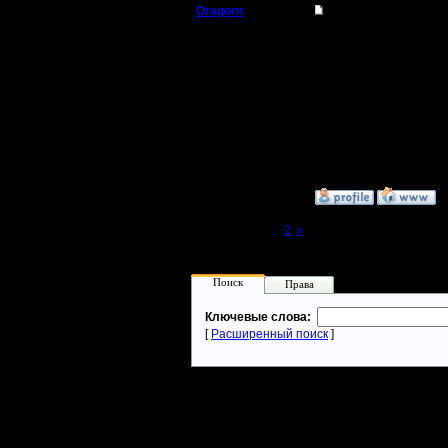
Oragorn
Re: PORAGON CHOP
Полубог
Цитата:
То что Дар перестал п
Регистрация:
:D
14.10.13
Может и напишу чего...
Сообщений: 914
Откуда: Санкт-
Петербург
»
10.9.19 00:31
Page 1 of 2
[1]
2
»
Поиск
Права
Ключевые слова:
[
Расширенный поиск
]