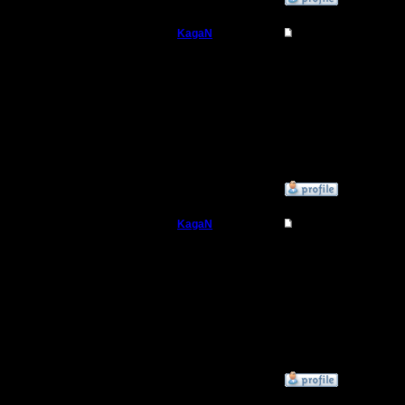
KagaN
Re: PORAGON CHOP
Полубог
Дар всегда за здравый
да, в эту пятницу - 6 
Регистрация:
2.11.16
Сообщений: 564
Откуда:
»
5.9.19 12:56
KagaN
Re: PORAGON CHOP
Полубог
Странно все это.
То что Дар перестал п
Регистрация:
2.11.16
Сообщений: 564
Откуда:
»
9.9.19 22:50