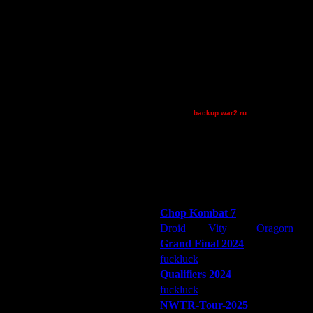
AA.GreenGoblin
FaT~PiG
Jordan4385
Pangster2015
riky
XuRnT[z]
[TD]Wargasm
backup.war2.ru
prince
ironman1927
mavric
Остальные игроки
Победители турниров
Chop Kombat 7
Droid
Vity
Oragorn
Grand Final 2024
fuckluck
Extasey
ARMilitar
Qualifiers 2024
fuckluck
ARMilitar
Extasey
NWTR-Tour-2025