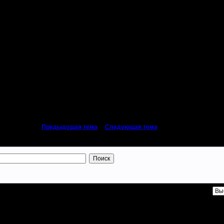
 FARMS Г
исать после игр GGG мы уже привыкли, но к отсутствию орагорновских обзоров
 пока на работу не вышел :)
«
Предыдущая тема
|
Следующая тема
»