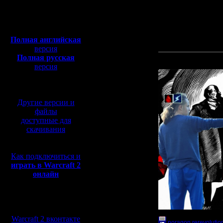
Откуда:
Уже по сложившейся тр
Полная версия, ~
450
Организатор: ViTy.
Мб
с музыкой и видео:
[ Редактировано KagaN 
Полная английская
[ Редактировано KagaN 
версия
Полная русская
Прикрепленный к со
версия
перевод от war2.ru на
базе перевода от СПК
Другие версии и
файлы
доступные для
скачивания
Как подключиться и
играть в Warcraft 2
онлайн
Мы в социальных
сетях:
Warcraft 2 вконтакте
poragon rerevolutio