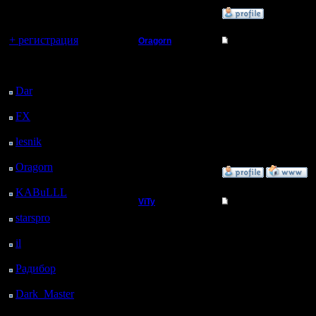
регистрацией
»
1.9.19 14:16
Вы гость здесь.
+ регистрация
Oragorn
Re: PORAGON CHOP
Полубог
Значит мне давайте Д
Последний
Дроид! Го вместе!
посетитель:
Как титулованные реб
Dar
: 25 Дней 16 ч. 19
Регистрация:
14.10.13
м. назад
Сообщений: 914
FX
: 97 Дней 23 ч. 51
Откуда: Санкт-
м. назад
Петербург
lesnik
: 131 Дней 2 ч. 9
м. назад
Oragorn
: 139 Дней 2
»
1.9.19 20:28
ч. 18 м. назад
KABuLLL
: 167 Дней
ViTy
Re: PORAGON CHOP
1 ч. 27 м. назад
starspro
: 191 Дней 13
Пехотинец
Орагорн+Дроид это буд
ч. 1 м. назад
было бы хорошо подбит
il
: 262 Дней 23 ч. 7 м.
команд я могу подумат
Регистрация:
точно.
назад
1.11.17
Радибор
: 286 Дней 18
Сообщений: 16
ч. 54 м. назад
Откуда:
Dark_Master
: 297
Дней 21 ч. 10 м. назад