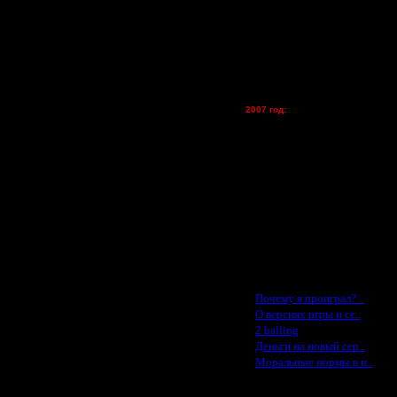
Zelya - (турниры)
lesnik
Dar - (турниры)
Kagan - (турниры)
vova1 - (хостинг)
tolsty - (хостинг)
Oragorn - (хостинг)
2007 год:
Spbwar - $400
Jade -$100
MasterKsa - $60
Lisak -$52
Cocka - $50
Konstkl - $50
Ldir - $50
Gadzila - $20
Feature -$10
Последние статьи
ть игроков +-. Думаю о балансе
·
Почему я проиграл? ..
 в режиме до двух побед, это
·
О версиях игры и се..
·
2 halling
·
Деньги на новый сер..
·
Моральные нормы в и..