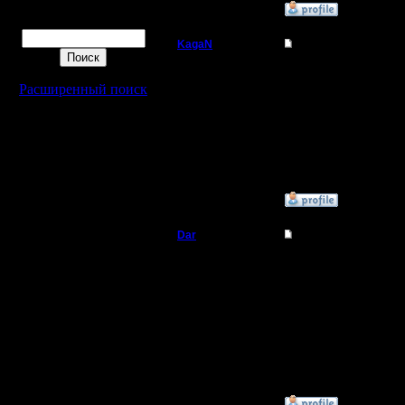
»
2.9.19 23:19
Поиск
KagaN
Re: PORAGON CHOP
Полубог
Надо постараться всех
Ила надо, Рио в после
Расширенный поиск
Регистрация:
2.11.16
Сообщений: 564
Откуда:
»
4.9.19 16:42
Dar
Re: PORAGON CHOP
Полубог
Я хоть и не чоппер, но
В "эту пятницу" подра
Регистрация:
21.7.16
Сообщений: 449
Откуда:
Махачкала
»
5.9.19 10:39