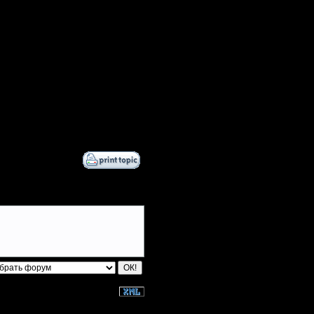
 после турниров - нет!