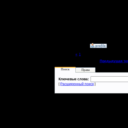
[ Редакти
3.12.19 07
»
15.11.19 14:55
Page 2 of 2
«
1
[2]
«
Предыдущая те
Поиск
Права
Ключевые слова:
[
Расширенный поиск
]
Warcraft 2 - скачать бесплатно русскую версию, warcraft 2 серве