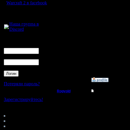
Рогвольда
Регистрация:
Warcraft 2 в facebook
17.11.18
Сообщений: 13
Для голосового
Откуда:
общения:
Не знаю 
Наша группа в
давно хот
Discord
тебя.Дав
Логин
Ник
Пароль
[ Редакт
15.11.19 2
»
16.11.19 00:51
Потеряли пароль?
Rogvold
Friday Night Warcraf
Нет своего аккаунта?
Зарегистрируйтесь!
Военный Вождь
Всем хей!
Кто на сайте
Регистрация:
105: Гости
15.1.06
Раньше т
0: Пользователи
Сообщений: 238
Откуда: rus, msk
4121: Пользователи с