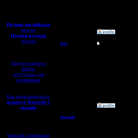
Откуда: rus, msk
Спасибо
Полная версия, ~
450
Мб
генераль
с музыкой и видео:
Полная английская
версия
»
27.11.19 15:35
Полная русская
версия
Rus
Re: Friday Night War
перевод от war2.ru на
базе перевода от СПК
Полубог
Все рады 
Другие версии и
предвкуш
Регистрация:
файлы
3.12.16
праздник
доступные для
Сообщений: 314
Откуда:
скачивания
Московская
область
Как подключиться и
играть в Warcraft 2
»
22.11.19 21:10
онлайн
Nemo85
Re: Friday Night Warcr
Мы в социальных
Пехотинец
Ураааа!! 
сетях:
Warcraft 2 вконтакте