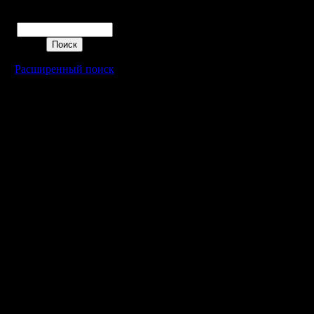
этапа - 
Поиск
Гранд-фи
проведени
Расширенный поиск
(пятница 
Квалифик
пятницу, 
ориентиро
Москве и
собой 5 
швейцарс
Топ 8 игр
Гранд-фи