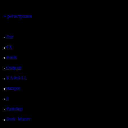
года про
регистрацией
которые 
Вы гость здесь.
+ регистрация
год и на
Последний
лучших и
посетитель:
Dar
: 25 Дней 13 ч. 59
году не 
м. назад
серии Fri
FX
: 97 Дней 21 ч. 31
м. назад
уж один 
lesnik
: 130 Дней 23 ч.
49 м. назад
хочется.
Oragorn
: 138 Дней 23
ч. 58 м. назад
KABuLLL
: 166 Дней
23 ч. 7 м. назад
В связи с
starspro
: 191 Дней 10
ч. 41 м. назад
анонсиров
il
: 262 Дней 20 ч. 47
Night War
м. назад
Радибор
: 286 Дней 16
ч. 34 м. назад
Dark_Master
: 297
Турнир б
Дней 18 ч. 50 м. назад