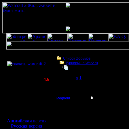
Скачать игру
бесплатно
Список форумов
Турниры на War2.ru
WarCraft 2 COMBAT
Friday Night Warcraft 2019
(Warcraft II BNE 2.02+)
Page 2 of 2
«
1
[2]
Актуальная версия:
4.6
(февраль 2020)
Friday Night Warcraft 2019
Совместимо с
Windows
Rogvold
Re: Friday Night War
XP/Vista/7/8/10
Военный Вождь
Zelya по
Боевой релиз, ~
40 Мб
для игры по сети:
фонд тур
Регистрация:
Английская
версия
15.1.06
Русская
версия
(!!!)
Сообщений: 238