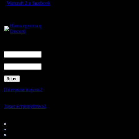
пятницу, 
Warcraft 2 в facebook
ориентиро
Для голосового
общения:
Москве и
Наша группа в
Discord
собой 5 
швейцарс
Логин
Ник
Пароль
Топ 8 игр
Гранд-фи
начнётся 
Потеряли пароль?
Московск
Нет своего аккаунта?
субботу, 
Зарегистрируйтесь!
представ
Кто на сайте
184: Гости
вылет Sin
0: Пользователи
4121: Пользователи с
финалом 