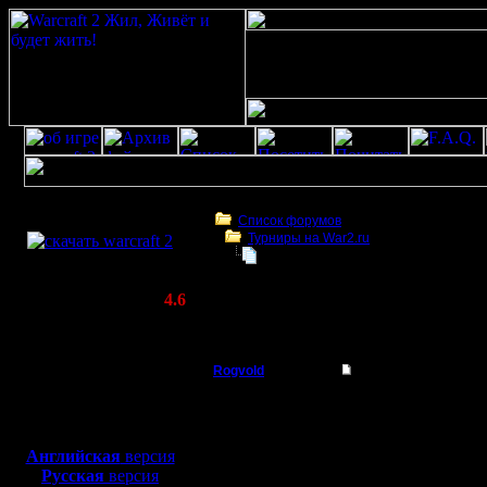
Скачать игру
бесплатно
Список форумов
Турниры на War2.ru
WarCraft 2 COMBAT
Friday Night Warcraft 2020
(Warcraft II BNE 2.02+)
Актуальная версия:
4.6
(февраль 2020)
Friday Night Warcraft 2020
Совместимо с
Windows
Rogvold
Friday Night Warcraf
XP/Vista/7/8/10
Военный Вождь
Biтаю! =)
Боевой релиз, ~
40 Мб
для игры по сети:
Регистрация:
Английская
версия
15.1.06
Русская
версия
По тради
Сообщений: 238