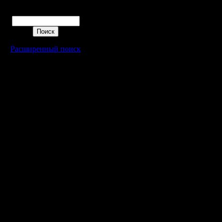
FOC, POS 
Поиск
Выбор кар
первая к
Расширенный поиск
(начинае
турнирно
loser pic
игрок бан
на которо
играть - 
выбор ка
проиграв
Стрим пр
Комментат