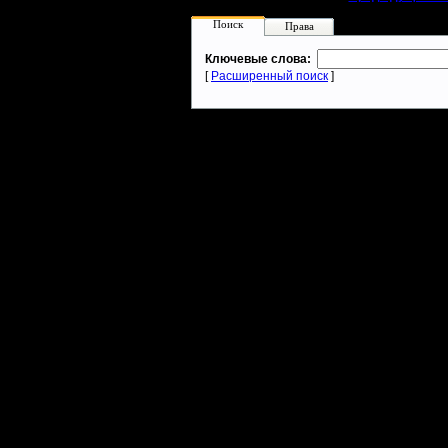
Поиск
Права
Ключевые слова:
[
Расширенный поиск
]
Warcraft 2 - скачать бесплатно русскую версию, warcraft 2 серве
- Генерация