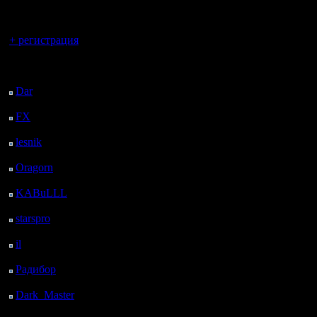
регистрацией
составля
Вы гость здесь.
располож
+ регистрация
квалифика
Последний
посетитель:
с 7 и т.д.)
Dar
: 26 Дней 21 ч. 58
м. назад
FX
: 99 Дней 5 ч. 30
м. назад
Маппул К
lesnik
: 132 Дней 7 ч.
TE, NWTR
48 м. назад
Oragorn
: 140 Дней 7
Marks The
ч. 57 м. назад
KABuLLL
: 168 Дней
Выбор ка
7 ч. 6 м. назад
starspro
: 192 Дней 18
далее lose
ч. 40 м. назад
il
: 264 Дней 4 ч. 46 м.
назад
Радибор
: 288 Дней 33
Маппул Г
м. назад
TE, NWTR
Dark_Master
: 299
Дней 2 ч. 49 м. назад