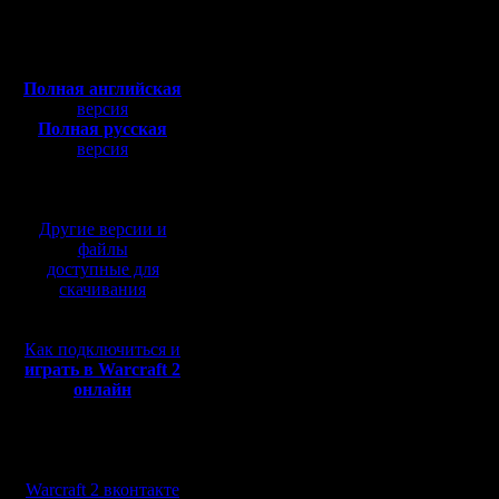
Откуда: rus, msk
Night Warc
Полная версия, ~
450
Мб
Итоги год
с музыкой и видео:
Полная английская
Internati
версия
Полная русская
только кр
версия
перевод от war2.ru на
базе перевода от СПК
Турнир к
Другие версии и
разделён 
файлы
доступные для
Квалифик
скачивания
финал. Д
Как подключиться и
и 12 дека
играть в Warcraft 2
онлайн
суббота).
Мы в социальных
Квалифик
сетях:
Warcraft 2 вконтакте