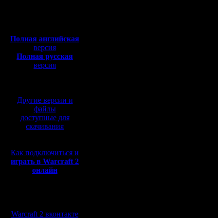
Откуда:
Махачкала
турнира 
Полная версия, ~
450
Мб
прошлых л
с музыкой и видео:
Полная английская
карт да, 
версия
Полная русская
карту ЧО
версия
перевод от war2.ru на
добавили 
базе перевода от СПК
Участник
Другие версии и
это не с
файлы
доступные для
накала с
скачивания
боев.
Как подключиться и
Жаль не 
играть в Warcraft 2
онлайн
посмотре
который 
Мы в социальных
организа
сетях:
Warcraft 2 вконтакте