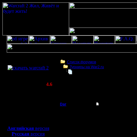
Скачать игру
бесплатно
Список форумов
Турниры на War2.ru
WarCraft 2 COMBAT
ФНВ 25.06
(Warcraft II BNE 2.02+)
Актуальная версия:
4.6
(февраль 2020)
ФНВ 25.06
Совместимо с
Windows
Dar
ФНВ 25.06
XP/Vista/7/8/10
Полубог
Вот и пр
Боевой релиз, ~
40 Мб
для игры по сети:
планируе
Регистрация:
Английская
версия
21.7.16
Русская
версия
ФНВ. Пра
Сообщений: 449