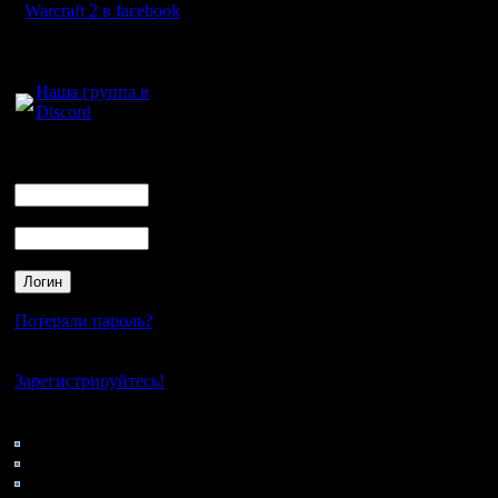
Рогвольд,
Warcraft 2 в facebook
понравил
Для голосового
общения:
Алекса, а
Наша группа в
Discord
Русарми, 
казалось 
Логин
Ник
Гсев мож
Пароль
АПМ маши
оставила
никаких ш
Потеряли пароль?
РусАрми 
Нет своего аккаунта?
теперь уж
Зарегистрируйтесь!
победил о
Кто на сайте
92: Гости
из пяти. 
0: Пользователи
4121: Пользователи с
очень. По