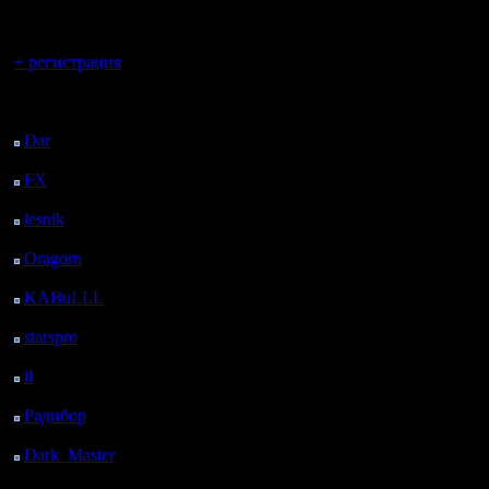
регистрацией
последне
Вы гость здесь.
заходит н
+ регистрация
мастерст
Последний
посетитель:
приличны
Dar
: 25 Дней 8 ч. 56
м. назад
занял св
FX
: 97 Дней 16 ч. 28
м. назад
таблице.
lesnik
: 130 Дней 18 ч.
Если подв
45 м. назад
Oragorn
: 138 Дней 18
победил 
ч. 55 м. назад
KABuLLL
: 166 Дней
второе ме
18 ч. 4 м. назад
starspro
: 191 Дней 5 ч.
Лесника.
38 м. назад
il
: 262 Дней 15 ч. 43
я всегда 
м. назад
Радибор
: 286 Дней 11
есть поте
ч. 30 м. назад
иногда ле
Dark_Master
: 297
Дней 13 ч. 46 м. назад