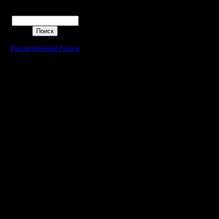
настраива
Поиск
нем есть 
безуслов
Расширенный поиск
Лесник п
очередной
в игре пр
попробов
поставив
обратной
Долгое в
найти эту
итоге вс
машина п
Орагорн, 