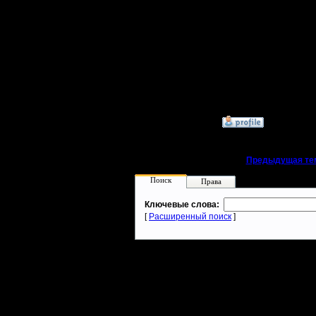
Я же сыг
все матчи
почетном
Вот таков
турнира 
»
26.6.21 12:13
«
Предыдущая те
Поиск
Права
Ключевые слова:
[
Расширенный поиск
]
Warcraft 2 - скачать бесплатно русскую версию, warcraft 2 серве