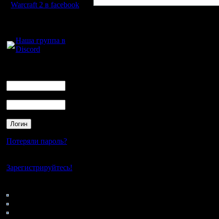
Warcraft 2 в facebook
Для голосового
общения:
Наша группа в
Discord
Логин
Ник
Пароль
Потеряли пароль?
Нет своего аккаунта?
Зарегистрируйтесь!
Кто на сайте
164: Гости
0: Пользователи
4121: Пользователи с