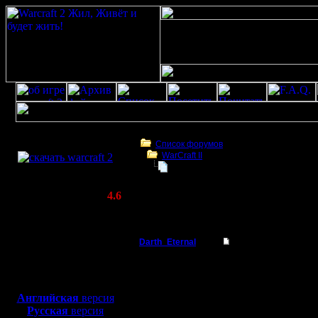
Скачать игру
бесплатно
Список форумов
WarCraft II
WarCraft 2 COMBAT
Новые версии лаунчера
(Warcraft II BNE 2.02+)
Актуальная версия:
4.6
(февраль 2020)
Новые версии лаунчера
Совместимо с
Windows
Darth_Eternal
Новые версии лаун
XP/Vista/7/8/10
Батрак
Будут ли новые версии
Боевой релиз, ~
40 Мб
для игры по сети:
Регистрация:
Английская
версия
3.2.20
Русская
версия
Сообщений: 2