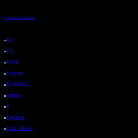
регистрацией
Вы гость здесь.
+ регистрация
Последний
посетитель:
Dar
: 26 Дней 19 ч. 41
м. назад
FX
: 99 Дней 3 ч. 13
м. назад
lesnik
: 132 Дней 5 ч.
31 м. назад
Oragorn
: 140 Дней 5
ч. 40 м. назад
KABuLLL
: 168 Дней
4 ч. 49 м. назад
starspro
: 192 Дней 16
ч. 23 м. назад
il
: 264 Дней 2 ч. 28 м.
назад
Радибор
: 287 Дней 22
ч. 15 м. назад
Dark_Master
: 299
Дней 32 м. назад