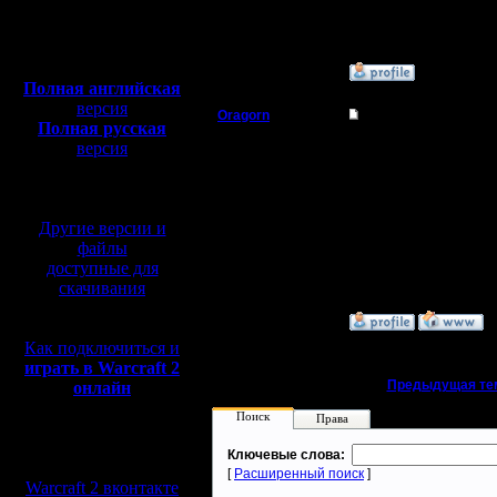
Откуда:
Полная версия, ~
450
Мб
с музыкой и видео:
»
28.5.23 02:14
Полная английская
версия
Oragorn
Re: Новые версии л
Полная русская
Полубог
версия
Цитата:
перевод от war2.ru на
Будут ли новые версии
базе перевода от СПК
Регистрация:
14.10.13
Будут :) Как раз работ
Другие версии и
Сообщений: 914
Откуда: Санкт-
файлы
Петербург
доступные для
скачивания
»
20.8.23 00:33
Как подключиться и
играть в Warcraft 2
«
Предыдущая те
онлайн
Поиск
Права
Мы в социальных
Ключевые слова:
сетях:
[
Расширенный поиск
]
Warcraft 2 вконтакте