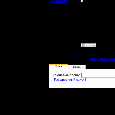
SX_Faceoff
Re: Кто тут любит 
Командир
Interestno kto-nit' v tri
kogda map kriejtish?
Регистрация:
18.3.05
Сообщений: 56
Откуда:
»
10.5.05 14:46
Page 1 of 2
[1]
2
»
«
Предыдущая те
Поиск
Права
Ключевые слова:
[
Расширенный поиск
]
Warcraft 2 - скачать бесплатно русскую версию, warcraft 2 серве