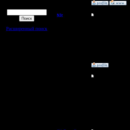
»
9.4.05 15:35
Поиск
N3r
Re: Кто тут любит 
Захватчик
Да,Стар великая игра.
зергами. Супер микро-
Расширенный поиск
Регистрация:
18.4.05
Сообщений: 62
Откуда:
»
21.4.05 20:53
Гость
Re: Кто тут любит 
Я играю по Battle.net,
»
6.5.05 19:16