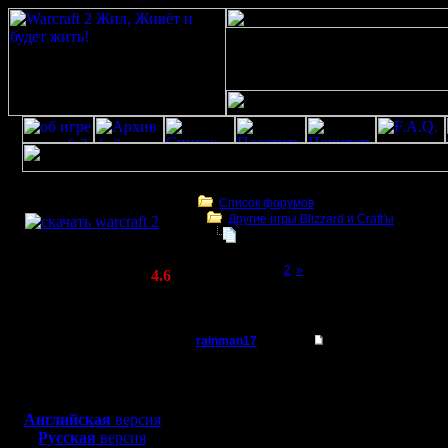
Скачать игру
бесплатно
Список форумов
Другие игры Blizzard и Craft'ы
WarCraft 2 COMBAT
Кто тут любит Старкрафт???
(Warcraft II BNE 2.02+)
Page 1 of 2
[1]
2
»
Актуальная версия:
4.6
(февраль 2020)
Кто тут любит Старкрафт???
Совместимо с
Windows
rainman17
Кто тут любит Стар
XP/Vista/7/8/10
Владыка
Задавайте свои вопрос
Боевой релиз, ~
40 Мб
отвечу.
для игры по сети:
Регистрация:
Английская
версия
4.3.05
Русская
версия
Сообщений: 29