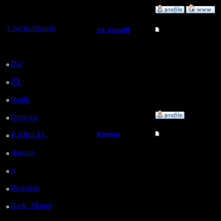
регистрацией
»
15.3.05 16:37
Вы гость здесь.
+ регистрация
SX_Faceoff
Re: Кто тут любит 
Командир
Последний
A ja zabrosil Starik.. k
protivnikov vinosil..hot
посетитель:
bili vremena.. kogda komp
Dar
: 28 Дней 14 ч. 45
Регистрация:
м. назад
18.3.05
Сообщений: 56
FX
: 100 Дней 22 ч. 17
Откуда:
м. назад
lesnik
: 134 Дней 35 м.
назад
»
23.3.05 23:58
Oragorn
: 142 Дней 44
м. назад
KABuLLL
: 169 Дней
Romero
Re: Кто тут любит 
23 ч. 53 м. назад
Пехотинец
Я в старик не играл по
starspro
: 194 Дней 11
играл, потому что нет
ч. 27 м. назад
удовольствием погамал
il
: 265 Дней 21 ч. 33
Регистрация:
14.3.05
м. назад
Сообщений: 22
Радибор
: 289 Дней 17
Откуда: Мы дети
ч. 20 м. назад
большого города
Dark_Master
: 300
Дней 19 ч. 36 м. назад