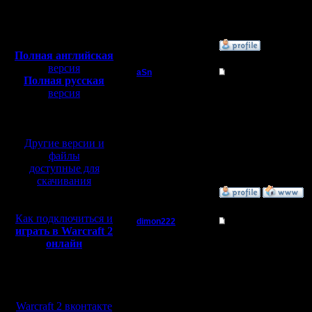
Откуда:
Полная версия, ~
450
Мб
с музыкой и видео:
»
14.3.05 16:32
Полная английская
версия
aSn
Re: Кто тут любит 
Полная русская
Полубог
версия
По Инету играешь?
перевод от war2.ru на
--
базе перевода от СПК
Регистрация:
Стучите в Асю 46795
13.2.05
Другие версии и
Сообщений: 322
Откуда: Прага
файлы
доступные для
скачивания
»
14.3.05 20:58
Как подключиться и
dimon222
Re: Кто тут любит 
играть в Warcraft 2
Владыка
онлайн
Я играл но сейчас диск
--
Регистрация:
Do You know, who I am
Мы в социальных
11.2.05
Сообщений: 353
сетях:
Откуда:
Warcraft 2 вконтакте