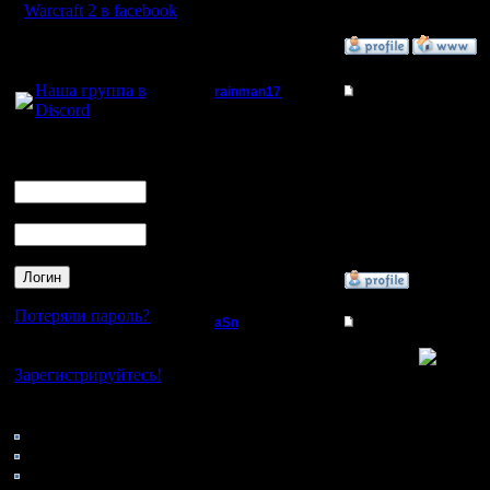
Warcraft 2 в facebook
»
15.3.05 02:48
Для голосового
общения:
Наша группа в
rainman17
Re: Кто тут любит 
Discord
Владыка
играю по инету на бат
уже 5 лет. отсюда навы
Логин
Ник
Регистрация:
4.3.05
Сообщений: 29
Пароль
Откуда:
»
15.3.05 12:10
Потеряли пароль?
aSn
Re: Кто тут любит 
Полубог
Нет своего аккаунта?
Ясно, ясно
Зарегистрируйтесь!
--
Регистрация:
Стучите в Асю 46795
Кто на сайте
13.2.05
81: Гости
Сообщений: 322
Откуда: Прага
0: Пользователи
4121: Пользователи с