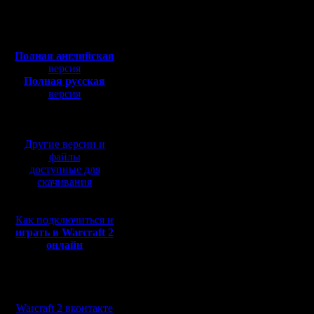
доброго P
Полная версия, ~
450
Мб
забыли, и
с музыкой и видео:
Полная английская
только фэ
версия
Полная русская
выпустили
версия
перевод от war2.ru на
добовляе
базе перевода от СПК
интернет
Другие версии и
же создал
файлы
доступные для
продуман
скачивания
чем Battl
Как подключиться и
ранговая
играть в Warcraft 2
онлайн
повысить
народу в 
Мы в социальных
играет, в
сетях:
Warcraft 2 вконтакте