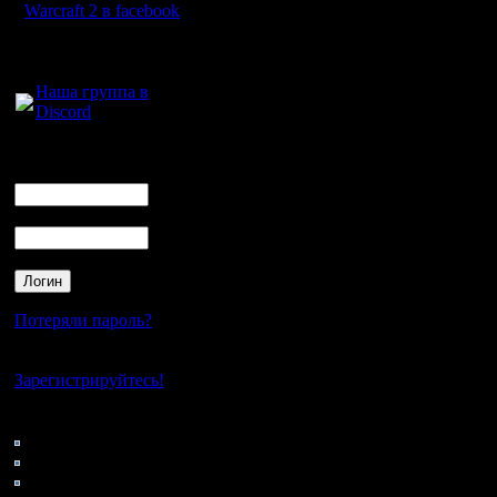
было окол
Warcraft 2 в facebook
сайте так
Для голосового
общения:
утилиты 
Наша группа в
Discord
визуальн
чем в War
Логин
Ник
даже сде
Пароль
игры! Ка
Проводят
Вобщем, 
Потеряли пароль?
я видел!
Нет своего аккаунта?
фэн-сайта
Зарегистрируйтесь!
чем наш я
Кто на сайте
91: Гости
что всёта
0: Пользователи
4121: Пользователи с
лучший в 