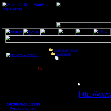
Скачать игру
бесплатно
Список форумов
WarCraft II
WarCraft 2 COMBAT
ЛУЧШИЙ ФЭН САЙТ
(Warcraft II BNE 2.02+)
Актуальная версия:
4.6
(февраль 2020)
ЛУЧШИЙ ФЭН САЙТ
Совместимо с
Windows
Гость
ЛУЧШИЙ ФЭН САЙТ
XP/Vista/7/8/10
http://ww
Боевой релиз, ~
40 Мб
для игры по сети:
Английская
версия
Русская
версия
Лучший ф