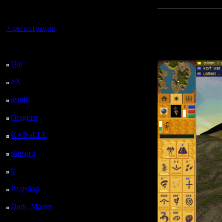
регистрацией
Прикреп
Вы гость здесь.
+ регистрация
файл:
Последний
посетитель:
Dar
: 24 Дней 23 ч. 38
м. назад
FX
: 97 Дней 7 ч. 10
м. назад
lesnik
: 130 Дней 9 ч.
28 м. назад
Oragorn
: 138 Дней 9
ч. 37 м. назад
KABuLLL
: 166 Дней
8 ч. 46 м. назад
starspro
: 190 Дней 20
ч. 20 м. назад
il
: 262 Дней 6 ч. 26 м.
назад
Радибор
: 286 Дней 2
ч. 13 м. назад
Dark_Master
: 297
Дней 4 ч. 29 м. назад