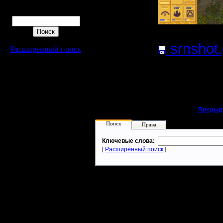
Поиск
srnshot.
Расширенный поиск
Кб; 1121 
»
1.10.05 14:30
«
Предыд
Поиск
Права
Ключевые слова:
[
Расширенный поиск
]
Warcraft 2 - скачать бесплатно русскую версию, warcraft 2 серве