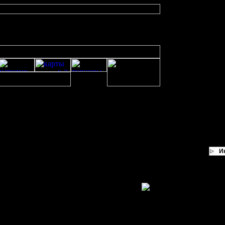
И
ы немного ошибся темой - тут не про то обсуждали
...
ы пытался войти?
 war2.ru - см. статьи - Базовые сведения.Описание игры.
онкретно оно пишет?
 net edition ты скачал?