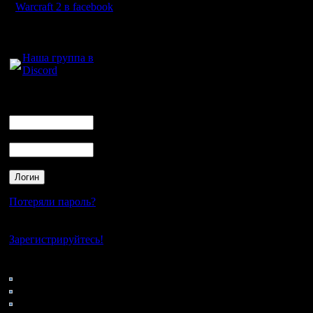
Warcraft 2 в facebook
Для голосового
общения:
Наша группа в
Discord
Логин
Ник
Пароль
Потеряли пароль?
Нет своего аккаунта?
Зарегистрируйтесь!
Кто на сайте
173: Гости
0: Пользователи
4121: Пользователи с