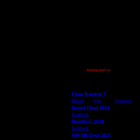
Pangster2015
PhoDacBietch
riky
RushNAttack
Shotgun
Superhigh
Theboy
tyrus
van[z]
XuRnT[z]
backup.war2.ru
Остальные игроки
Победители турниров
Chop Kombat 7
Droid
Vity
Oragorn
Grand Final 2024
fuckluck
Extasey
ARMilitar
Qualifiers 2024
fuckluck
ARMilitar
Extasey
NWTR-Tour-2025