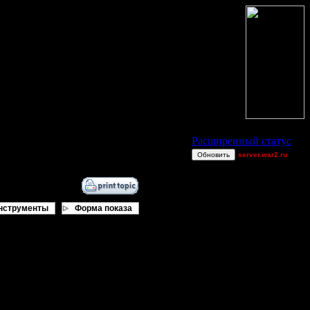
Статус Battle.Net
Расширенный статус
Обновить
server.war2.ru
GOW EF
CharlieChoplin
QuilKs
нструменты
Форма показа
EDO River Def
TrustedTokens
mntbiker56
moregravy
1
~Tora~
Alligator