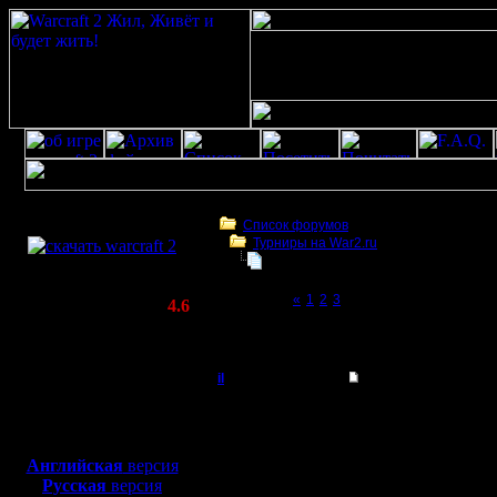
Скачать игру
бесплатно
Список форумов
Турниры на War2.ru
WarCraft 2 COMBAT
10 лет Warcraft II
(Warcraft II BNE 2.02+)
Page 4 of 4
«
1
2
3
[4]
Актуальная версия:
4.6
(февраль 2020)
10 лет Warcraft II
Совместимо с
Windows
il
Re: Warcraft II
XP/Vista/7/8/10
Добрый Админ
... хм, мне кажется, т
Боевой релиз, ~
40 Мб
для игры по сети:
А в какой battle.net т
Регистрация:
Если в тот, который на
Английская
версия
10.5.06
Если не в тот - что к
Русская
версия
Сообщений: 2471
Какой Warcraft II Battle