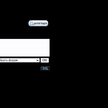
Blandest
Angel~firE
derber
[TD]Wargasm
Jordan4385
GOW
miguelperu
boogiemaster
[OH]TAKEOVER
TooTired
booger
boogervonostril
RadioFreeZerg
Остальные игроки
AA.GreenGoblin
allanlai
Equinox
FaT~PiG
JayHawkerz
P!NK