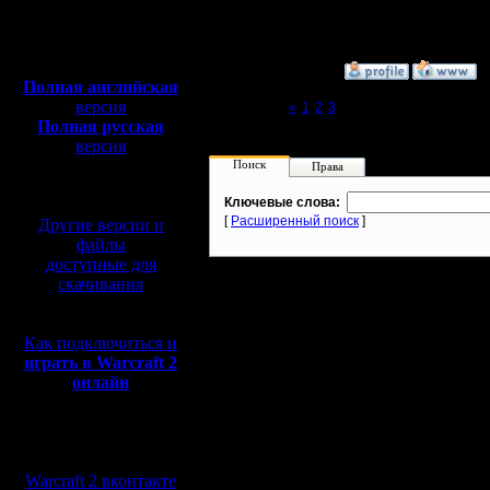
Откуда:
Полная версия, ~
450
Мб
с музыкой и видео:
»
7.2.07 02:07
Полная английская
версия
Page 4 of 4
«
1
2
3
[4]
Полная русская
версия
перевод от war2.ru на
Поиск
Права
базе перевода от СПК
Ключевые слова:
[
Расширенный поиск
]
Другие версии и
файлы
доступные для
скачивания
Как подключиться и
играть в Warcraft 2
онлайн
Мы в социальных
сетях:
Warcraft 2 вконтакте