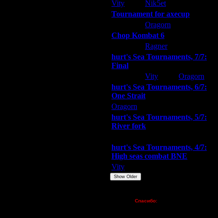
Vity
Nik5et
ARMilitar
Tournament for axecup
ARMilitar
Oragorn
Extasey
Chop Kombat 6
hurt
Ragner
Extasey
hurt's Sea Tournaments, 7/7:
Final
Extasey
Vity
Oragorn
hurt's Sea Tournaments, 6/7:
One Strait
Oragorn
ARMilitar
Extasey
hurt's Sea Tournaments, 5/7:
River fork
Extasey
ARMilitar
Doooda
hurt's Sea Tournaments, 4/7:
High seas combat BNE
Vity
ARMilitar
None
Show Older
Пожертвования
Спасибо:
FX - $80 (домен)
Zelya - (турниры)