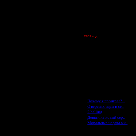
lesnik
Dar - (турниры)
Kagan - (турниры)
vova1 - (хостинг)
tolsty - (хостинг)
Oragorn - (хостинг)
2007 год:
Spbwar - $400
Jade -$100
MasterKsa - $60
Lisak -$52
Cocka - $50
Konstkl - $50
Ldir - $50
Gadzila - $20
Feature -$10
Последние статьи
·
Почему я проиграл? ..
·
О версиях игры и се..
·
2 halling
·
Деньги на новый сер..
·
Моральные нормы в и..