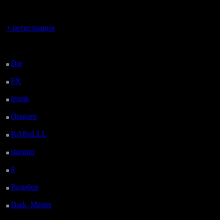
регистрацией
Вы гость здесь.
+ регистрация
Последний
посетитель:
Dar
: 26 Дней 6 ч. 10
м. назад
FX
: 98 Дней 13 ч. 42
м. назад
lesnik
: 131 Дней 16 ч.
назад
Oragorn
: 139 Дней 16
ч. 9 м. назад
KABuLLL
: 167 Дней
15 ч. 18 м. назад
starspro
: 192 Дней 2 ч.
52 м. назад
il
: 263 Дней 12 ч. 58
м. назад
Радибор
: 287 Дней 8
ч. 45 м. назад
Dark_Master
: 298
Дней 11 ч. 1 м. назад