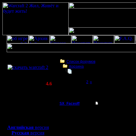
Скачать игру
бесплатно
Список форумов
Корзина
WarCraft 2 COMBAT
New site?
(Warcraft II BNE 2.02+)
Page 1 of 2
[1]
2
»
Актуальная версия:
4.6
(февраль 2020)
New site?
Совместимо с
Windows
SX_Faceoff
New site?
XP/Vista/7/8/10
Командир
Heh, ja n
Боевой релиз, ~
40 Мб
для игры по сети:
na vashem 
Регистрация:
Английская
версия
18.3.05
Русская
версия
smotryu t
Сообщений: 56