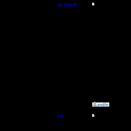
SX_Faceoff
Re: New site?
Командир
Hehe, da 
ja i 2:h k
Регистрация:
18.3.05
3:h somnen
Сообщений: 56
Откуда:
takoj skor
ekrana v 
nereal'no 
ja tochno
porvat' j
:)))
»
20.3.05 17:21
Ldir
Re: New site?
Админ
на скольк