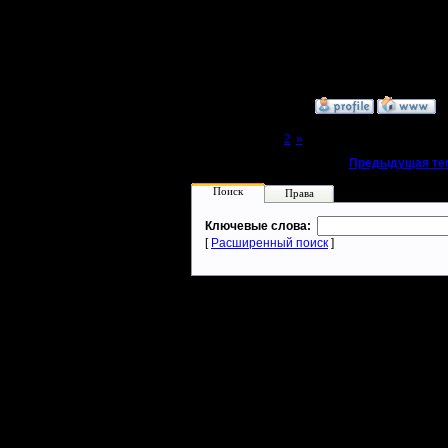
--
Warcraft 
»
20.3.05 18:46
Page 1 of 2
[1]
2
»
«
Предыдущая те
Поиск
Права
Ключевые слова:
[
Расширенный поиск
]
Warcraft 2 - скачать бесплатно русскую версию, warcraft 2 серве
- Генерация