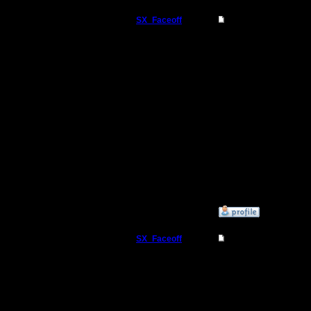
SX_Faceoff
Re: New site?
Командир
Nu ja tut
srezatsa..
Регистрация:
18.3.05
dazhe po
Сообщений: 56
Откуда:
nenadoelo
slozhno.. 
skorosti..
navodish v
»
20.3.05 16:59
SX_Faceoff
Re: New site?
Командир
Oj, tut u 
soobschen
Регистрация:
18.3.05
Сообщений: 56