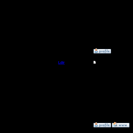
Ato ja tut 
Откуда:
chto v pe
napisal "po
isravit' n
za ZHO nep
»
20.3.05 17:03
Ldir
Re: New site?
Админ
радактиро
Но скоро
Регистрация:
25.2.05
Сообщений: 1017
Откуда:
Н.Новгород
--
Warcraft 
»
20.3.05 17:13