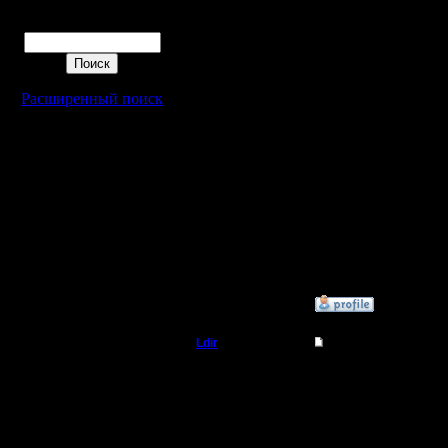
ustanovit'
Поиск
v Rossiju
poka ne d
sledujusc
Расширенный поиск
ustanovlyu
tam posmo
poka nav
uchitsa v 
neskol'ko 
»
18.3.05 16:47
Ldir
Re: New site?
Админ
Ставь, п
игроки р
Регистрация:
25.2.05
Сообщений: 1017