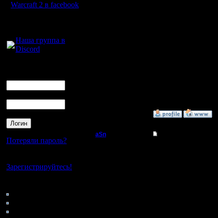
Warcraft 2 в facebook
с быстры
Регистрация:
Для голосового
25.2.05
мышки ис
Сообщений: 1017
общения:
Откуда:
Наша группа в
Н.Новгород
нашего с
Discord
Логин
--
Ник
Warcraft 
Пароль
»
18.3.05 12:14
aSn
Re: New site?
Потеряли пароль?
Полубог
Ага, надо
Нет своего аккаунта?
Зарегистрируйтесь!
Регистрация:
13.2.05
--
Сообщений: 322
Кто на сайте
Откуда: Прага
42: Гости
Стучите 
0: Пользователи
4121: Пользователи с
поможем