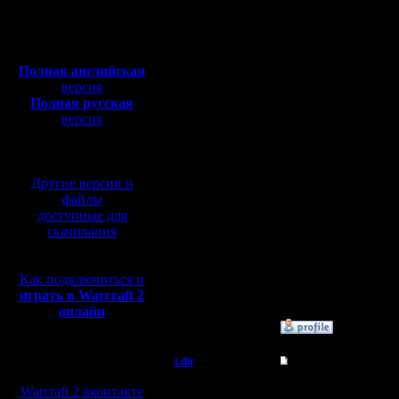
Откуда:
v novom si
Полная версия, ~
450
Мб
с музыкой и видео:
Полная английская
Kstati nik
версия
Полная русская
chtob v ig
версия
перевод от war2.ru на
ekranu ne 
базе перевода от СПК
Mozhet pa
Другие версии и
файлы
доступные для
Sejchas p
скачивания
Battle.net
Как подключиться и
eschë sre
играть в Warcraft 2
онлайн
»
18.3.05 11:34
Мы в социальных
Ldir
Re: New site?
сетях:
Админ
В версии b
Warcraft 2 вконтакте