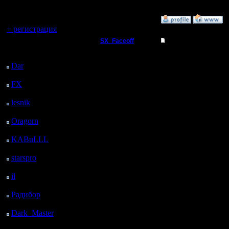
регистрацией
Вы гость здесь.
»
18.3.05 16:35
+ регистрация
SX_Faceoff
Re: New site?
Последний
Командир
посетитель:
Цитата:
Dar
: 25 Дней 1 ч. 38
м. назад
Регистрация:
FX
: 97 Дней 9 ч. 10
18.3.05
Сообщений: 56
м. назад
Откуда:
lesnik
: 130 Дней 11 ч.
Ldir пише
27 м. назад
Oragorn
: 138 Дней 11
В версии b
ч. 37 м. назад
KABuLLL
: 166 Дней
с быстры
10 ч. 46 м. назад
starspro
: 190 Дней 22
мышки ис
ч. 20 м. назад
нашего с
il
: 262 Дней 8 ч. 25 м.
назад
Радибор
: 286 Дней 4
ч. 12 м. назад
Nu ja ego
Dark_Master
: 297
Дней 6 ч. 28 м. назад