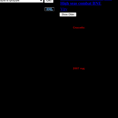
High seas combat BNE
Vity
ARMilitar
None
Show Older
Пожертвования
Спасибо:
FX - $80 (домен)
Zelya - (турниры)
lesnik
Dar - (турниры)
Kagan - (турниры)
vova1 - (хостинг)
tolsty - (хостинг)
Oragorn - (хостинг)
2007 год:
Spbwar - $400
Jade -$100
MasterKsa - $60
Lisak -$52
Cocka - $50
Konstkl - $50
Ldir - $50
Gadzila - $20
Feature -$10