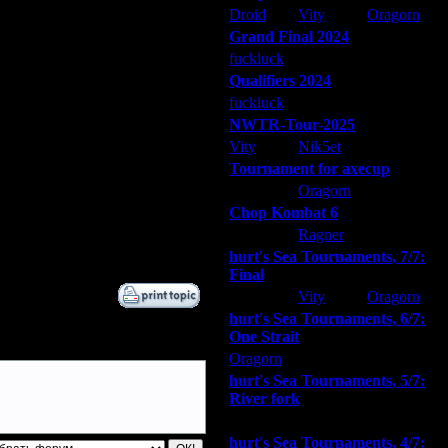
Droid
Vity
Oragorn
Grand Final 2024
fuckluck
Extasey
ARMilitar
Qualifiers 2024
fuckluck
ARMilitar
Extasey
NWTR-Tour-2025
.
Vity
Nik5et
ARMilitar
Tournament for axecup
ARMilitar
Oragorn
Extasey
Chop Kombat 6
hurt
Ragner
Extasey
hurt's Sea Tournaments, 7/7:
Final
Extasey
Vity
Oragorn
hurt's Sea Tournaments, 6/7:
One Strait
Oragorn
ARMilitar
Extasey
hurt's Sea Tournaments, 5/7:
River fork
Extasey
ARMilitar
Doooda
hurt's Sea Tournaments, 4/7: