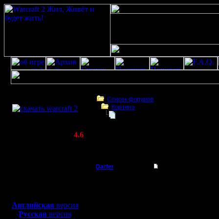
Скачать игру
бесплатно
Список форумов
Корзина
WarCraft 2 COMBAT
Как обновить Вар2
(Warcraft II BNE 2.02+)
Актуальная версия:
4.6
(февраль 2020)
Как обновить Вар2
Совместимо с
Windows
Darfer
Как обновить Вар2
XP/Vista/7/8/10
Батрак
Привет всем!У меня ст
Боевой релиз, ~
40 Мб
взять патч?ВарКрафт
для игры по сети:
Регистрация:
Английская
версия
13.11.05
Русская
версия
Сообщений: 3