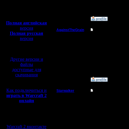
Откуда:
Полная версия, ~
450
Мб
с музыкой и видео:
»
20.2.06 16:53
Полная английская
версия
AgainstTheGrain
Re: Как обновить Ва
Полная русская
Полубог
версия
Патчем это не лечится
Ну или обменом :)
перевод от war2.ru на
базе перевода от СПК
Регистрация:
--
9.8.05
I'll mantain against the g
Другие версии и
Сообщений: 355
Откуда: Москва
файлы
доступные для
скачивания
»
20.2.06 17:18
Как подключиться и
Starwalker
Re: Как обновить Ва
играть в Warcraft 2
Вождь
Можно скачать откуда 
онлайн
лицензионную soft clu
Регистрация:
--
24.12.05
Мы в социальных
Сообщений: 104
сетях:
Откуда:
Warcraft 2 вконтакте
Подмосковье