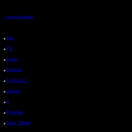
регистрацией
Вы гость здесь.
+ регистрация
Последний
посетитель:
Dar
: 26 Дней 17 ч. 55
м. назад
FX
: 99 Дней 1 ч. 27
м. назад
lesnik
: 132 Дней 3 ч.
45 м. назад
Oragorn
: 140 Дней 3
ч. 54 м. назад
KABuLLL
: 168 Дней
3 ч. 3 м. назад
starspro
: 192 Дней 14
ч. 37 м. назад
il
: 264 Дней 42 м.
назад
Радибор
: 287 Дней 20
ч. 29 м. назад
Dark_Master
: 298
Дней 22 ч. 46 м. назад