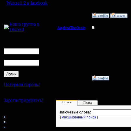
Warcraft 2 в facebook
Для голосового
»
23.6.06 20:14
общения:
Наша группа в
AgainstTheGrain
Re: Как обновить Ва
Discord
Полубог
На рынке war2 вряд ли
Логин
--
Ник
Регистрация:
I'll mantain against the g
9.8.05
Пароль
Сообщений: 355
Откуда: Москва
»
26.6.06 13:10
Потеряли пароль?
Нет своего аккаунта?
Зарегистрируйтесь!
Поиск
Права
Кто на сайте
Ключевые слова:
68: Гости
[
Расширенный поиск
]
0: Пользователи
4121: Пользователи с