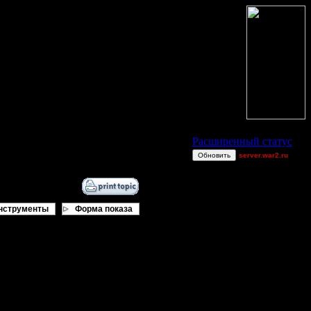
Статус Battle.Net
Расширенный статус
Обновить
server.war2.ru
comps re
Sandman00
polandbb
нструменты
Форма показа
mntbiker56
funny gow ef
funny1
gow effff
ViTy
0wn3dj00
boogiemaster