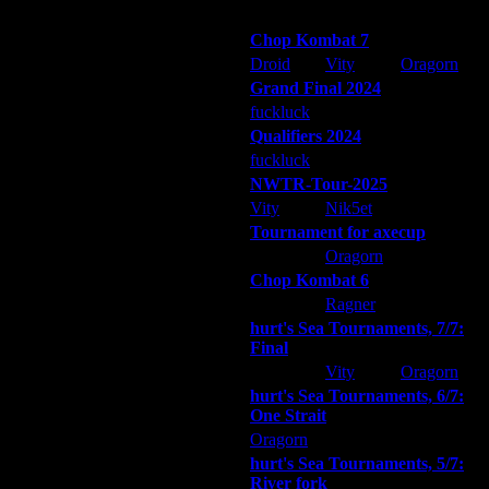
Победители турниров
Chop Kombat 7
Droid
Vity
Oragorn
Grand Final 2024
fuckluck
Extasey
ARMilitar
Qualifiers 2024
fuckluck
ARMilitar
Extasey
NWTR-Tour-2025
Vity
Nik5et
ARMilitar
Tournament for axecup
ARMilitar
Oragorn
Extasey
Chop Kombat 6
hurt
Ragner
Extasey
hurt's Sea Tournaments, 7/7:
Final
Extasey
Vity
Oragorn
hurt's Sea Tournaments, 6/7:
One Strait
Oragorn
ARMilitar
Extasey
hurt's Sea Tournaments, 5/7:
River fork