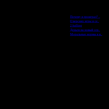
Feature -$10
Последние статьи
·
Почему я проиграл? ..
·
О версиях игры и се..
·
2 halling
·
Деньги на новый сер..
·
Моральные нормы в и..