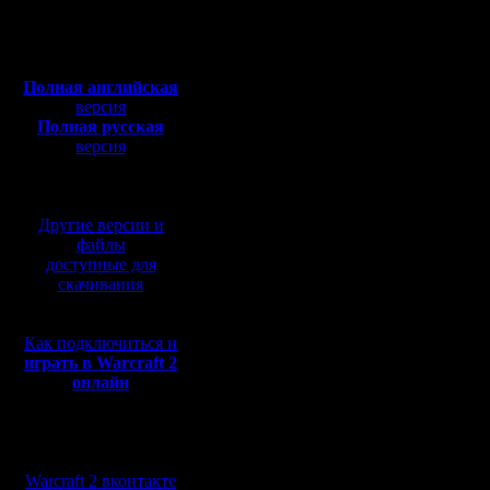
Откуда:
Полная версия, ~
450
Мб
с музыкой и видео:
Полная английская
версия
Полная русская
версия
перевод от war2.ru на
2. Если какая-то поз
базе перевода от СПК
Другие версии и
файлы
доступные для
скачивания
Как подключиться и
играть в Warcraft 2
онлайн
3. Пользуясь этими д
Мы в социальных
А в остальном это оп
сетях:
Warcraft 2 вконтакте
Так же прыгать можно 