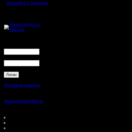
теряете только 1/4 от
Warcraft 2 в facebook
Для голосового
общения:
Наша группа в
Discord
Логин
Ник
Пароль
Потеряли пароль?
Нет своего аккаунта?
Зарегистрируйтесь!
Кто на сайте
71: Гости
0: Пользователи
4121: Пользователи с