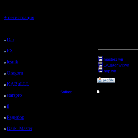
регистрацией
Вы гость здесь.
+ регистрация
Все иллюстрации взя
Последний
посетитель:
[ Редактировано gimli в
Dar
: 26 Дней 59 м.
назад
[ Редактировано Sergey
FX
: 98 Дней 8 ч. 31
Прикрепленный к со
м. назад
master1.wir
(Разме
lesnik
: 131 Дней 10 ч.
1v1gadnwtr.wir
(Раз
49 м. назад
hop.wir
(Размер фа
Oragorn
: 139 Дней 10
ч. 58 м. назад
»
20.3.06 14:51
KABuLLL
: 167 Дней
10 ч. 7 м. назад
Solker
Re: Прыжки пеонам
starspro
: 191 Дней 21
ч. 41 м. назад
Полубог
Большое спасибо Серг
il
: 263 Дней 7 ч. 46 м.
назад
Регистрация:
Радибор
: 287 Дней 3
22.2.06
ч. 33 м. назад
Сообщений: 395
Откуда:
Dark_Master
: 298
Дней 5 ч. 50 м. назад