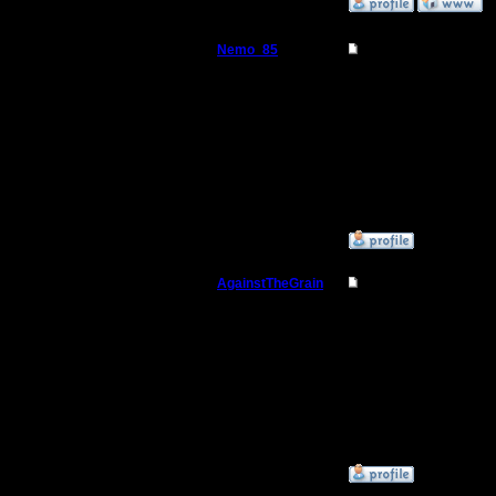
»
8.4.10 21:31
Nemo_85
Re: Прыжки пеонам
Пехотинец
спасибо, это познават
Регистрация:
26.12.16
Сообщений: 15
Откуда:
»
28.12.17 00:17
AgainstTheGrain
Re: Прыжки пеонам
Полубог
Офигенные копии с сай
--
Регистрация:
I'll mantain against the g
9.8.05
Сообщений: 355
Откуда: Москва
»
18.2.18 02:48