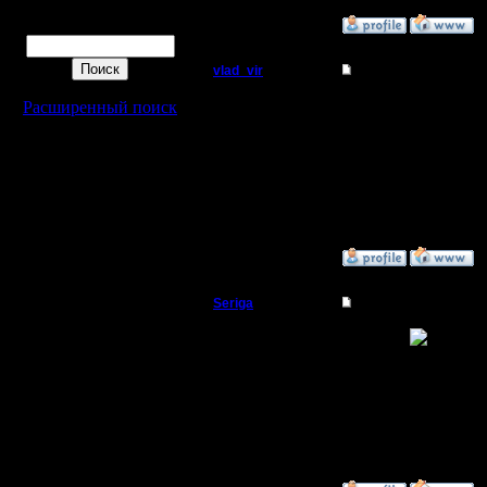
Поиск
»
20.3.06 15:33
vlad_vir
Re: Прыжки пеонам
Пехотинец
Прикольно
Расширенный поиск
--
Регистрация:
__________________
11.5.05
Скоро все отмаемся, 
Сообщений: 18
Лишь в земле останетс
Откуда:
__________________
»
7.12.08 00:54
Seriga
Re: Прыжки пеонам
Командир
Ваааааау
ОАО "Прыгай с пеонам
Регистрация:
8.4.10
Сообщений: 36
Откуда: