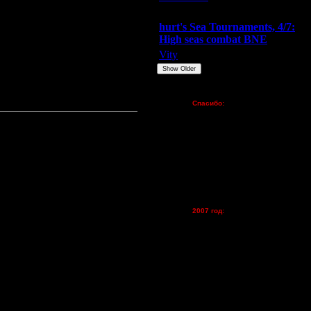
Extasey
ARMilitar
Doooda
hurt's Sea Tournaments, 4/7:
High seas combat BNE
Vity
ARMilitar
None
Show Older
Пожертвования
Спасибо:
FX - $80 (домен)
Zelya - (турниры)
lesnik
Dar - (турниры)
Kagan - (турниры)
vova1 - (хостинг)
tolsty - (хостинг)
Oragorn - (хостинг)
2007 год:
Spbwar - $400
Jade -$100
MasterKsa - $60
Lisak -$52
Cocka - $50
Konstkl - $50
Ldir - $50
Gadzila - $20