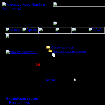
Скачать игру
бесплатно
Список форумов
Warcraft II - Образование
WarCraft 2 COMBAT
Прыжки пеонами
(Warcraft II BNE 2.02+)
Актуальная версия:
4.6
(февраль 2020)
Прыжки пеонами
Совместимо с
Windows
Sergey
Прыжки пеонами
XP/Vista/7/8/10
Владыка
Если в кратце.
Боевой релиз, ~
40 Мб
1. Юниты ,при построй
для игры по сети:
Регистрация:
Английская
версия
19.8.05
Русская
версия
Сообщений: 167