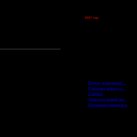
vova1 - (хостинг)
tolsty - (хостинг)
Oragorn - (хостинг)
2007 год:
Spbwar - $400
Jade -$100
MasterKsa - $60
Lisak -$52
Cocka - $50
Konstkl - $50
Ldir - $50
Gadzila - $20
Feature -$10
Последние статьи
·
Почему я проиграл? ..
·
О версиях игры и се..
·
2 halling
·
Деньги на новый сер..
·
Моральные нормы в и..