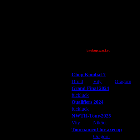
boogiemaster
FaT~PiG
Jordan4385
Pangster2015
riky
XuRnT[z]
[TD]Wargasm
backup.war2.ru
Остальные игроки
Победители турниров
Chop Kombat 7
Droid
Vity
Oragorn
Grand Final 2024
fuckluck
Extasey
ARMilitar
Qualifiers 2024
fuckluck
ARMilitar
Extasey
NWTR-Tour-2025
Vity
Nik5et
ARMilitar
Tournament for axecup
ARMilitar
Oragorn
Extasey
я нужно отменять. Тогда вы