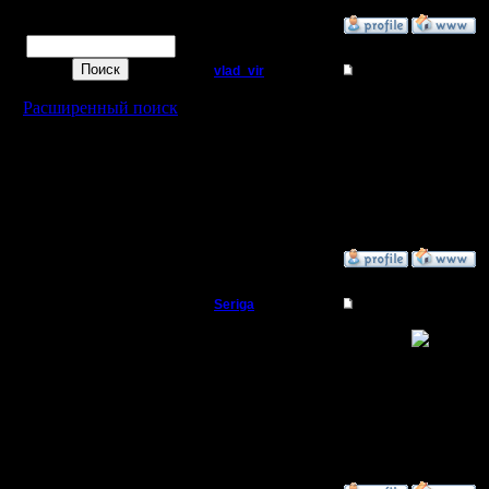
Поиск
»
20.3.06 15:33
vlad_vir
Re: Прыжки пеонам
Пехотинец
Прикольно
Расширенный поиск
--
Регистрация:
__________________
11.5.05
Скоро все отмаемся, 
Сообщений: 18
Лишь в земле останетс
Откуда:
__________________
»
7.12.08 00:54
Seriga
Re: Прыжки пеонам
Командир
Ваааааау
ОАО "Прыгай с пеонам
Регистрация:
8.4.10
Сообщений: 36
Откуда: