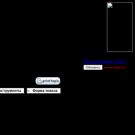
Статус Battle.Net
Расширенный статус
Обновить
server.war2.ru
br
Theboy
[TD]UN4
нструменты
Форма показа
CantSpeak
Alterac &
Stormreaver M
XDaVsterX
dannyldd
Остальные игроки
AA.GreenGoblin