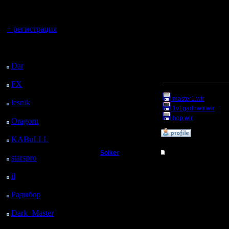
регистрацией
Вы гость здесь.
+ регистрация
Все иллюстрации взя
Последний
посетитель:
[ Редактировано gimli в
Dar
: 25 Дней 18 ч. 33
м. назад
[ Редактировано Sergey
FX
: 98 Дней 2 ч. 5 м.
Прикрепленный к со
назад
master1.wir
(Разме
lesnik
: 131 Дней 4 ч.
1v1gadnwtr.wir
(Раз
23 м. назад
hop.wir
(Размер фа
Oragorn
: 139 Дней 4
ч. 32 м. назад
»
20.3.06 14:51
KABuLLL
: 167 Дней
3 ч. 41 м. назад
Solker
Re: Прыжки пеонам
starspro
: 191 Дней 15
ч. 15 м. назад
Полубог
Большое спасибо Серг
il
: 263 Дней 1 ч. 20 м.
назад
Регистрация:
Радибор
: 286 Дней 21
22.2.06
ч. 7 м. назад
Сообщений: 395
Откуда:
Dark_Master
: 297
Дней 23 ч. 24 м. назад