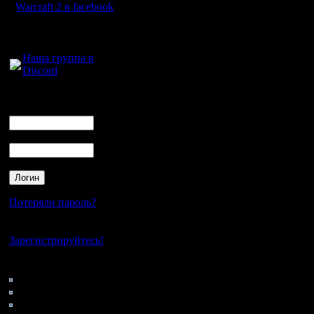
теряете только 1/4 от
Warcraft 2 в facebook
Для голосового
общения:
Наша группа в
Discord
Логин
Ник
Пароль
Потеряли пароль?
Нет своего аккаунта?
Зарегистрируйтесь!
Кто на сайте
153: Гости
0: Пользователи
4121: Пользователи с