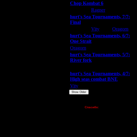
Chop Kombat 6
hurt
Ragner
Extasey
hurt's Sea Tournaments, 7/7:
Final
Extasey
Vity
Oragorn
hurt's Sea Tournaments, 6/7:
One Strait
Oragorn
ARMilitar
Extasey
hurt's Sea Tournaments, 5/7:
River fork
Extasey
ARMilitar
Doooda
hurt's Sea Tournaments, 4/7:
High seas combat BNE
Vity
ARMilitar
None
Show Older
Пожертвования
Спасибо:
FX - $80 (домен)
Zelya - (турниры)
lesnik
Dar - (турниры)
Kagan - (турниры)