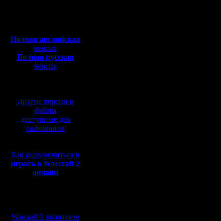
Откуда:
Полная версия, ~
450
Мб
с музыкой и видео:
Полная английская
версия
Полная русская
версия
перевод от war2.ru на
2. Если какая-то поз
базе перевода от СПК
Другие версии и
файлы
доступные для
скачивания
Как подключиться и
играть в Warcraft 2
онлайн
3. Пользуясь этими д
Мы в социальных
А в остальном это оп
сетях:
Warcraft 2 вконтакте
Так же прыгать можно 