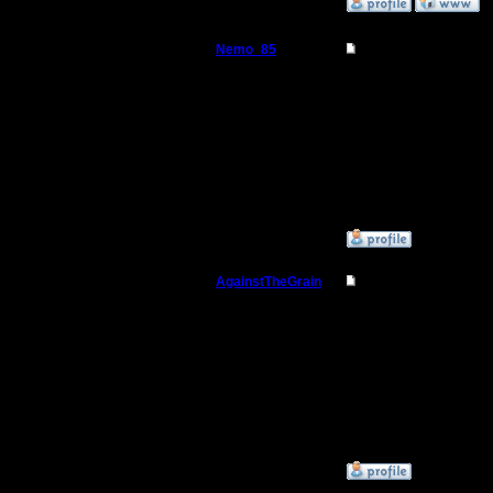
»
8.4.10 21:31
Nemo_85
Re: Прыжки пеонам
Пехотинец
спасибо, это познават
Регистрация:
26.12.16
Сообщений: 15
Откуда:
»
28.12.17 00:17
AgainstTheGrain
Re: Прыжки пеонам
Полубог
Офигенные копии с сай
--
Регистрация:
I'll mantain against the g
9.8.05
Сообщений: 355
Откуда: Москва
»
18.2.18 02:48