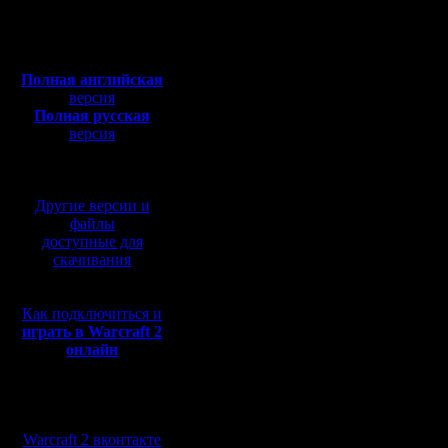
Откуда:
2be7698x
Полная версия, ~
450
Мб
mv2xhrmw
с музыкой и видео:
Полная английская
g29x4jmj4
версия
Полная русская
hxdfd4k2v
версия
перевод от war2.ru на
gt469e7pe
базе перевода от СПК
hv9m6742
Другие версии и
6ekzb2m88
файлы
доступные для
g2n4nwmv
скачивания
j7dk6wmn
Как подключиться и
6PPP668
играть в Warcraft 2
онлайн
6R2M268R
6R4GTFMH
Мы в социальных
6RBWN69
сетях:
Warcraft 2 вконтакте