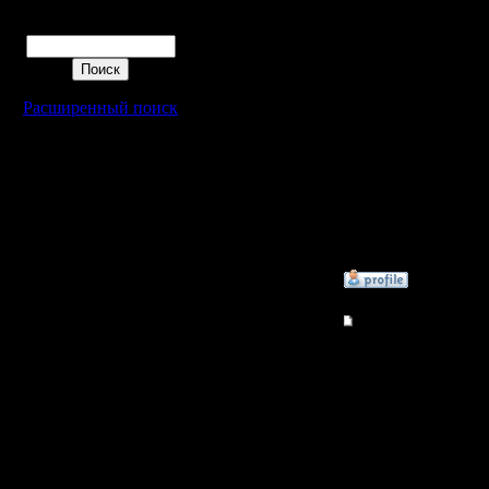
ними воо
Регистрация:
Поиск
28.3.06
Сообщений: 23
Откуда: C-Пб
хотя, во
Расширенный поиск
поменять 
[ Редакти
25.8.06 08
»
25.8.06 12:26
Гость
Re: Халявные ключи
Фсё работ
внимател
CD-KEY C
»
27.8.06 00:08