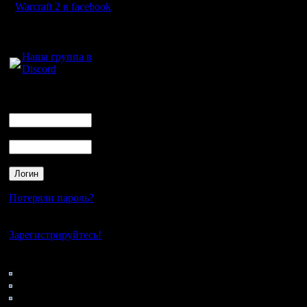
6TR42R98
Warcraft 2 в facebook
6TJ8D6M
Для голосового
общения:
Voided
Наша группа в
Discord
j7t7gg7dp
gvm2f4k8n
Логин
Ник
4jrrb2kxp
Пароль
mwp87fmk
4fvn62m96
hr4trtgdv
Потеряли пароль?
hpt8md6z7
Нет своего аккаунта?
*Voided з
Зарегистрируйтесь!
чаннелах
Кто на сайте
46: Гости
Взамен г
0: Пользователи
4121: Пользователи с
спасибо и