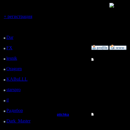
регистрацией
[W]!
Вы гость здесь.
+ регистрация
--
Последний
посетитель:
Do You kn
Dar
: 26 Дней 14 ч. 25
м. назад
FX
: 98 Дней 21 ч. 57
»
23.8.06 19:05
м. назад
lesnik
: 132 Дней 15 м.
Гость
Re: Халявные ключи
назад
Oragorn
: 140 Дней 24
Хоть бы 
м. назад
KABuLLL
: 167 Дней
23 ч. 33 м. назад
starspro
: 192 Дней 11
ч. 7 м. назад
il
: 263 Дней 21 ч. 12
»
25.8.06 11:22
м. назад
Радибор
: 287 Дней 16
ptichka
Re: Халявные ключи
ч. 59 м. назад
Dark_Master
: 298
Пехотинец
не правил
Дней 19 ч. 15 м. назад