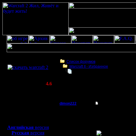
Скачать игру
бесплатно
Список форумов
Warсraft II - Избранное
WarCraft 2 COMBAT
Халявные ключи без чата
(Warcraft II BNE 2.02+)
Актуальная версия:
4.6
(февраль 2020)
Халявные ключи без чата
Совместимо с
Windows
dimon222
Халявные ключи без
XP/Vista/7/8/10
Владыка
Воть! Хва
Боевой релиз, ~
40 Мб
для игры по сети:
спёрли, н
Регистрация:
Английская
версия
11.2.05
Русская
версия
Сообщений: 353