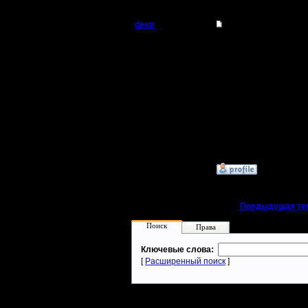
destr
Re: Халявные ключи
Захватчик
Я раньше
Ключи ра
Регистрация:
29.7.10
Сообщений: 64
Откуда: Аутленд
--
warcraft 
»
31.12.11 23:29
«
Предыдущая те
Поиск
Права
Ключевые слова:
[
Расширенный поиск
]