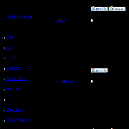
регистрацией
»
13.11.06 18:01
Вы гость здесь.
+ регистрация
ALLA
Re: как по локально
Последний
Вождь
Да ладно? У мя между 
посетитель:
Dar
: 25 Дней 9 ч. 50
--
Регистрация:
м. назад
23.11.05
FX
: 97 Дней 17 ч. 22
Сообщений: 111
м. назад
Откуда: Москва
lesnik
: 130 Дней 19 ч.
40 м. назад
Oragorn
: 138 Дней 19
»
13.11.06 20:15
ч. 49 м. назад
KABuLLL
: 166 Дней
FireStarter
Re: как по локально
18 ч. 58 м. назад
starspro
: 191 Дней 6 ч.
Командир
IPX
протол очень стар
32 м. назад
В
Windows Vista
уже ег
il
: 262 Дней 16 ч. 37
Регистрация:
м. назад
1.8.05
Радибор
: 286 Дней 12
Сообщений: 36
ч. 24 м. назад
Откуда: Самара
Dark_Master
: 297
Дней 14 ч. 41 м. назад