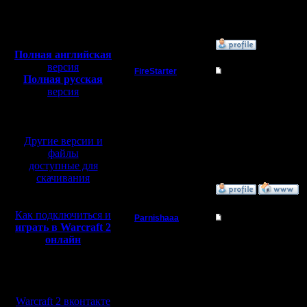
Откуда:
Полная версия, ~
450
Мб
с музыкой и видео:
»
11.11.06 13:10
Полная английская
версия
FireStarter
Re: как по локально
Полная русская
Командир
версия
Скачать програмку Бат
Один комп будет серв
перевод от war2.ru на
сложный способ,но тол
базе перевода от СПК
Регистрация:
WarCraft II
1.8.05
Другие версии и
Сообщений: 36
Откуда: Самара
файлы
доступные для
скачивания
»
11.11.06 21:28
Как подключиться и
Parnishaaa
Re: как по локально
играть в Warcraft 2
Командир
онлайн
Я соединяться через of
прописывал свой внут
соседнем через Gatewa
Регистрация:
пробывал, а в чате си
Мы в социальных
19.6.06
Сообщений: 43
ЗЫ. все программки бр
сетях:
Откуда:
Warcraft 2 вконтакте
Tumen_rigion