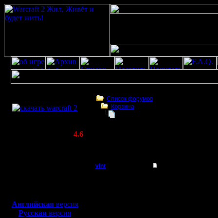
Скачать игру
бесплатно
Список форумов
Корзина
WarCraft 2 COMBAT
как по локальной сети поиграть?
(Warcraft II BNE 2.02+)
Актуальная версия:
4.6
(февраль 2020)
как по локальной сети поиграть?
Совместимо с
Windows
vint
как по локальной се
XP/Vista/7/8/10
Батрак
два компа соединены 
Боевой релиз, ~
40 Мб
действия надо соверши
для игры по сети:
Регистрация:
Английская
версия
11.11.06
Русская
версия
Сообщений: 1