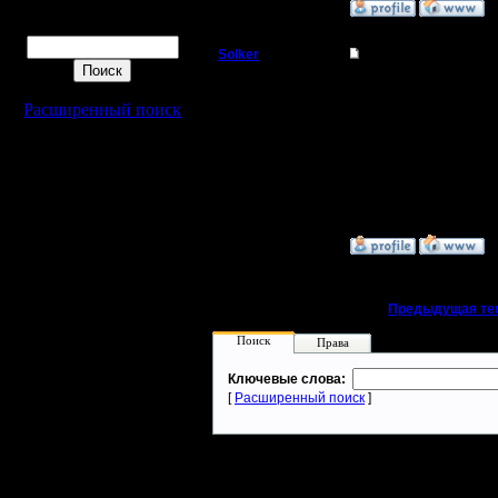
»
13.11.06 21:22
Поиск
Solker
Re: как по локально
Полубог
ALLA
хз хз... тебе повезло :)
Расширенный поиск
Регистрация:
22.2.06
Сообщений: 395
Откуда:
»
13.11.06 21:33
«
Предыдущая те
Поиск
Права
Ключевые слова:
[
Расширенный поиск
]