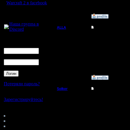
Warcraft 2 в facebook
Для голосового
»
13.11.06 08:02
общения:
Наша группа в
ALLA
Re: как по локально
Discord
Вождь
А через IPX ведь тож 
Логин
--
Ник
Регистрация:
23.11.05
Пароль
Сообщений: 111
Откуда: Москва
»
13.11.06 12:58
Потеряли пароль?
Solker
Re: как по локально
Нет своего аккаунта?
Полубог
ALLA
Зарегистрируйтесь!
2000/xp+ Очень плохо 
вообще не работают.
Кто на сайте
Регистрация:
22.2.06
94: Гости
Сообщений: 395
0: Пользователи
Откуда:
4121: Пользователи с