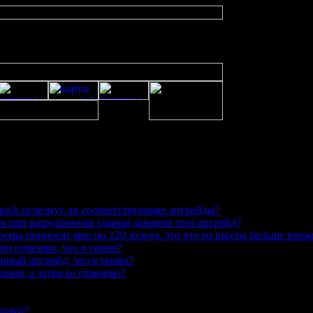
urch исчезнут ли соответствующие апгрейды?
ся при разрушенном здании дающем этот апгрейд?
пеоны приносят мне по 120 золота, это что из шахты больше пре
ом отменяю, что я теряю?
нный апгрейд, что я теряю?
ания, а затем ее отменяю?
вышки?