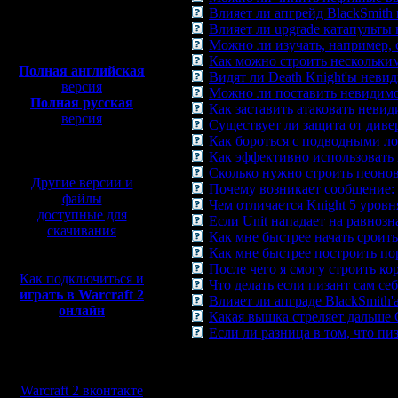
Влияет ли апгрейд BlackSmith
Полная версия, ~
450
Влияет ли upgrade катапульты н
Мб
Можно ли изучать, напpимеp, с
с музыкой и видео:
Как можно строить нескольким
Полная английская
Видят ли Death Knight'ы неви
версия
Можно ли поставить невидимо
Полная русская
Как заставить атаковать неви
версия
Существует ли защита от диве
перевод от war2.ru на
Как бороться с подводными ло
базе перевода от СПК
Как эффективно использовать 
Сколько нужно строить пеоно
Другие версии и
Почему возникает сообщение: "
файлы
Чем отличается Knight 5 уровня
доступные для
Если Unit нападает на равнозна
скачивания
Как мне быстрее начать сроить
Как мне быстрее построить по
После чего я смогу строить кор
Как подключиться и
Что делать если пизант сам се
играть в Warcraft 2
Влияет ли апграде BlackSmith
онлайн
Какая вышка стреляет дальше 
Если ли разница в том, что пиз
Мы в социальных
сетях:
Warcraft 2 вконтакте