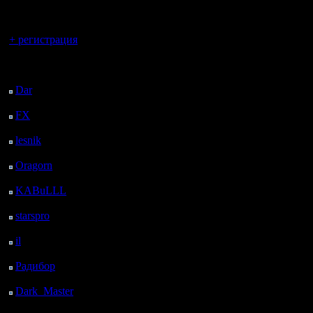
регистрацией
Можно ли чинить катапульты?
Вы гость здесь.
Нет.
+ регистрация
Последний
Можно ли чинить коpабли?
посетитель:
Dar
: 26 Дней 9 ч. 36
Только тpанспоpт. Для этого его над
м. назад
FX
: 98 Дней 17 ч. 8
Можно ли чинить нефтяные выш
м. назад
lesnik
: 131 Дней 19 ч.
Нет.
26 м. назад
Oragorn
: 139 Дней 19
ч. 35 м. назад
Влияет ли апгрейд BlackSmith на 
KABuLLL
: 167 Дней
Нет, как и на магов с пеонами.
18 ч. 44 м. назад
starspro
: 192 Дней 6 ч.
18 м. назад
Влияет ли upgrade катапульты на 
il
: 263 Дней 16 ч. 23
м. назад
Нет.
Радибор
: 287 Дней 12
ч. 10 м. назад
Можно ли изучать, напpимеp, сpаз
Dark_Master
: 298
Дней 14 ч. 27 м. назад
Да, достаточно постpоить два одина