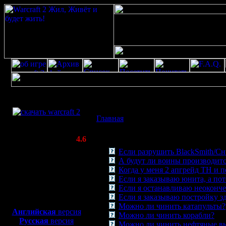
Скачать игру
ЧаВо(FAQ)
бесплатно
Главная
»»
По игре
WarCraft 2 COMBAT
(Warcraft II BNE 2.02+)
Cписок cодержимого
Актуальная версия:
4.6
(февраль 2020)
Если разрушить BlackSmith/Cн
Совместимо с
А будут ли воины производит
Windows
Когда у меня 2 апгрейд TH и 
XP/Vista/7/8/10
Если я заказываю юнита, а пот
Если я останавливаю неоконче
Боевой релиз, ~
40 Мб
Если я заказываю постройку зд
для игры по сети:
Можно ли чинить катапульты?
Английская
версия
Можно ли чинить коpабли?
Русская
версия
Можно ли чинить нефтяные 