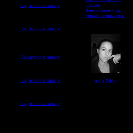
·
2 halling
Подняться к началу
·
Деньги на новый сер..
·
Моральные нормы в и..
о лишних pесуpсов.
Галерея
Подняться к началу
Подняться к началу
тивника (союзника).
Подняться к началу
mehr Bilder
местность.
Подняться к началу
 RUNES, но мало эффективно