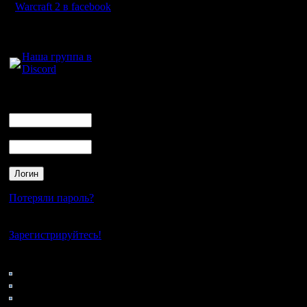
Если разрушить BlackSmith/Cнurc
Warcraft 2 в facebook
Нет.
Для голосового
общения:
Наша группа в
А будут ли воины производится п
Discord
Нет.
Логин
Ник
Когда у меня 2 апгрейд TH и пеон
Нет, вычитается по 100, а вот за ап
Пароль
Если я заказываю юнита, а потом 
Ничего (только время).
Потеряли пароль?
Если я останавливаю неоконченны
Нет своего аккаунта?
Зарегистрируйтесь!
Ничего (только время).
Кто на сайте
Если я заказываю постройку здани
138: Гости
0: Пользователи
Теряется ровно 1/4 стоимости постро
4121: Пользователи с