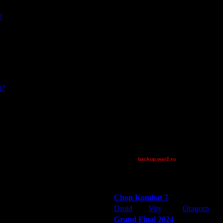
Остальные игроки
?
AA.GreenGoblin
Dj~
FaT~PiG
JayHawkerz
Jordan4385
miguelperu
P!NK
)?
Pangster2015
QuilKs
Shotgun
Superhigh
Theboy
XuRnT[z]
backup.war2.ru
Остальные игроки
Победители турниров
Chop Kombat 7
Droid
Vity
Oragorn
Grand Final 2024