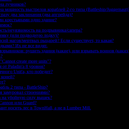
 на лучников?
а мощность выстрелов кораблей 2-го типа (Battleship/Juggernaut)
pазу два заклинания (два апгрейда)?
и крестьянами одно здание?
димок?
сть/неуязвимость на подрывника/сапера?
димку (или подводную лодку)?
рсий магов/мертвых рыцарей? Если существует, то какая?
дками? Их не все видят.
взрывников: рушить здания (какие), или взрывать воинов (каких
в?
Cannot create more units"?
 от Paladin'a 8 уровня?
чного Unit'а, кто победит?
 коней?
рт?
абль 2 типа - BattleShip?
бя замуровал строениями?
'а на убойную силу вышек?
Cannon или Guard?
ант носить лес в TownHall, а не в Lumber Mill.