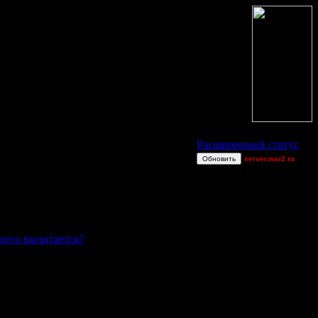
Статус Battle.Net
Расширенный статус
Обновить
server.war2.ru
bghnoair!
--Rygar--
[OH]TAKEOVER
van[z]
TEST
жнего вычитается?
JuggerNot24
JustForFun
Eagle88DJB
CommadantJ
lodkeserith