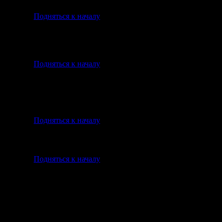
щита есть: полиморф.
Подняться к началу
K GROUND' у катапульт и
 их атаковать не могут.
Подняться к началу
х)?
гу, > стоимости взрывника.
тельства огров. Вынос ферм
Подняться к началу
Подняться к началу
спределяются поровну.[в
о-либо сверх меры
нут деньги. Вывод: пора в