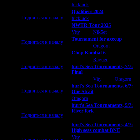
fuckluck
Extasey
ARMilitar
Qualifiers 2024
Подняться к началу
fuckluck
ARMilitar
Extasey
NWTR-Tour-2025
Vity
Nik5et
ARMilitar
Tournament for axecup
Подняться к началу
ARMilitar
Oragorn
Extasey
него вычитается?
Chop Kombat 6
hurt
Ragner
Extasey
hurt's Sea Tournaments, 7/7:
Подняться к началу
Final
Extasey
Vity
Oragorn
hurt's Sea Tournaments, 6/7:
Подняться к началу
One Strait
Oragorn
ARMilitar
Extasey
hurt's Sea Tournaments, 5/7:
River fork
Подняться к началу
Extasey
ARMilitar
Doooda
hurt's Sea Tournaments, 4/7:
High seas combat BNE
Vity
ARMilitar
None
Подняться к началу