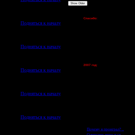
Show Older
Пожертвования
Спасибо:
FX - $80 (домен)
Подняться к началу
Zelya - (турниры)
lesnik
Dar - (турниры)
"Repair".
Kagan - (турниры)
Подняться к началу
vova1 - (хостинг)
tolsty - (хостинг)
Oragorn - (хостинг)
2007 год:
Spbwar - $400
Подняться к началу
Jade -$100
MasterKsa - $60
Lisak -$52
Cocka - $50
Подняться к началу
Konstkl - $50
t)?
Ldir - $50
Gadzila - $20
Feature -$10
Подняться к началу
Последние статьи
·
Почему я проиграл? ..
·
О версиях игры и се..