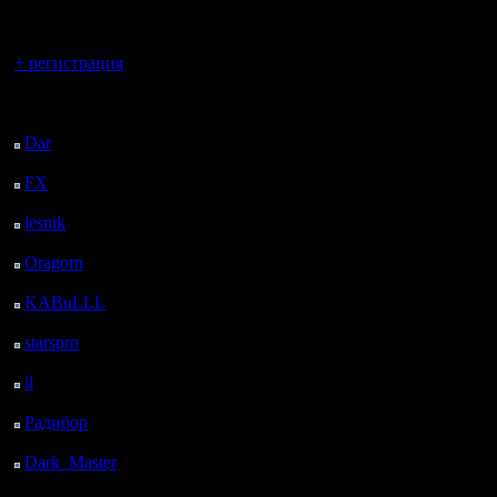
регистрацией
Вы гость здесь.
+ регистрация
Последний
посетитель:
Dar
: 26 Дней 18 ч. 33
м. назад
FX
: 99 Дней 2 ч. 5 м.
назад
lesnik
: 132 Дней 4 ч.
22 м. назад
Oragorn
: 140 Дней 4
ч. 32 м. назад
KABuLLL
: 168 Дней
3 ч. 41 м. назад
starspro
: 192 Дней 15
ч. 15 м. назад
il
: 264 Дней 1 ч. 20 м.
назад
Радибор
: 287 Дней 21
ч. 7 м. назад
Dark_Master
: 298
Дней 23 ч. 23 м. назад