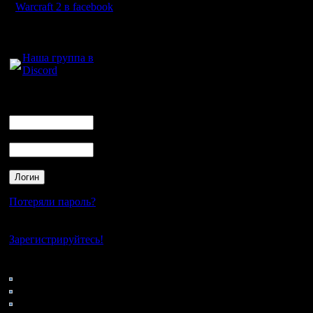
Warcraft 2 в facebook
Для голосового
общения:
Наша группа в
Discord
Логин
Ник
Пароль
Потеряли пароль?
Нет своего аккаунта?
Зарегистрируйтесь!
Кто на сайте
54: Гости
0: Пользователи
4121: Пользователи с