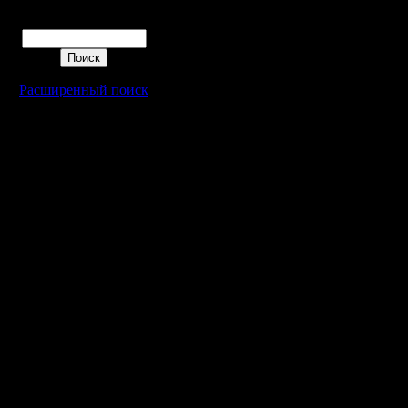
Поиск
Расширенный поиск
Warcraft 2 - скачать бесплатно русскую версию, warcraft 2 серве
- Генерация