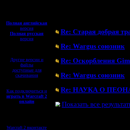
Полная версия, ~
450
Мб
Форум
с музыкой и видео:
Полная английская
версия
Re: Старая добрая 
Полная русская
( 13.12.08 17:55)
версия
перевод от war2.ru на
Re: Wargus союзник
базе перевода от СПК
( 27.7.08 22:55)
Re: Оскорбления Gim
Другие версии и
файлы
( 2.7.08 22:26)
доступные для
Re: Wargus союзник
скачивания
( 2.7.08 22:20)
Re: HАУКА О ПЕОH
Как подключиться и
играть в Warcraft 2
( 1.7.08 23:03)
онлайн
Показать все результа
Мы в социальных
сетях:
Warcraft 2 вконтакте