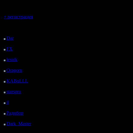
регистрацией
Вы гость здесь.
+ регистрация
Последний
посетитель:
Dar
: 26 Дней 12 ч. 39
м. назад
FX
: 98 Дней 20 ч. 11
м. назад
lesnik
: 131 Дней 22 ч.
29 м. назад
Oragorn
: 139 Дней 22
ч. 38 м. назад
KABuLLL
: 167 Дней
21 ч. 47 м. назад
starspro
: 192 Дней 9 ч.
21 м. назад
il
: 263 Дней 19 ч. 26
м. назад
Радибор
: 287 Дней 15
ч. 13 м. назад
Dark_Master
: 298
Дней 17 ч. 29 м. назад