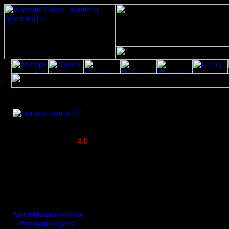
Скачать игру
Профайл для Alexandr
бесплатно
WarCraft 2 COMBAT
(Warcraft II BNE 2.02+)
Актуальная версия:
4.6
Все о пользователе
(февраль 2020)
AlexandrZ
Совместимо с
Ваш аватар::
Windows
XP/Vista/7/8/10
Боевой релиз, ~
40 Мб
для игры по сети:
Английская
версия
Русская
версия