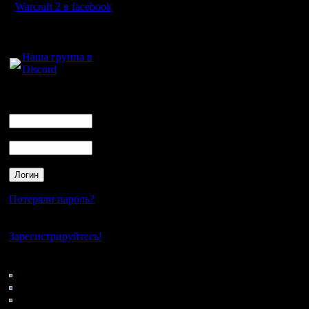
Warcraft 2 в facebook
Для голосового
общения:
Наша группа в
Discord
Логин
Ник
Пароль
Потеряли пароль?
Нет своего аккаунта?
Зарегистрируйтесь!
Кто на сайте
58: Гости
0: Пользователи
4121: Пользователи с