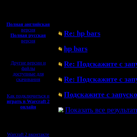
Полная версия, ~
450
Мб
Форум
с музыкой и видео:
Полная английская
версия
Re: hp bars
Полная русская
( 11.6.22 00:51)
версия
перевод от war2.ru на
hp bars
базе перевода от СПК
( 30.5.22 12:24)
Re: Подскажите с за
Другие версии и
файлы
( 11.1.18 12:18)
доступные для
Re: Подскажите с за
скачивания
( 11.1.18 12:02)
Подскажите с запуск
Как подключиться и
играть в Warcraft 2
( 11.1.18 01:35)
онлайн
Показать все результа
Мы в социальных
сетях:
Warcraft 2 вконтакте