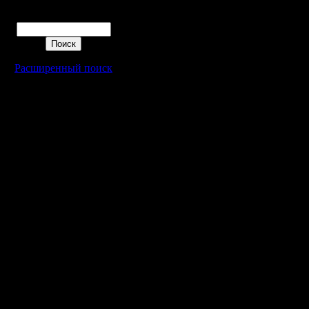
Поиск
Расширенный поиск
Warcraft 2 - скачать бесплатно русскую версию, warcraft 2 серве
- Генерация