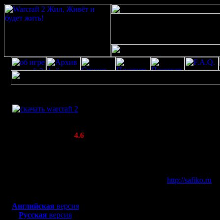
Скачать игру
Профайл для s
бесплатно
WarCraft 2 COMBAT
(Warcraft II BNE 2.02+)
Актуальная версия:
4.6
(февраль 2020)
Совместимо с
Все о пользователе safiko
Windows
Ваш аватар::
XP/Vista/7/8/10
Адрес Вашего
http://safiko.ru
Боевой релиз, ~
40 Мб
веб-сайта::
для игры по сети:
Английская
версия
Русская
версия