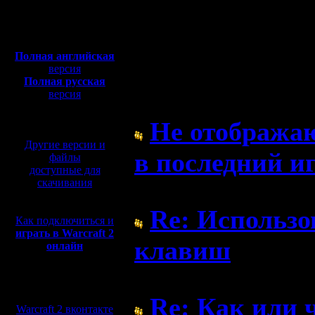
Полная версия, ~
450
Мб
с музыкой и видео:
Полная английская
версия
Форум
Полная русская
версия
перевод от war2.ru на
базе перевода от СПК
Не отображаю
Другие версии и
в последний и
файлы
доступные для
скачивания
( 1.7.10 13:28)
Re: Использ
Как подключиться и
играть в Warcraft 2
клавиш
онлайн
( 30.6.10 11:18)
Мы в социальных
сетях:
Re: Как или 
Warcraft 2 вконтакте