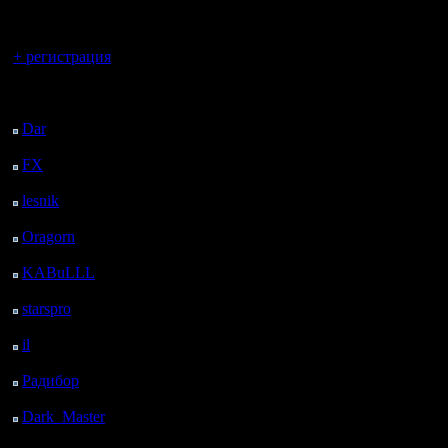
регистрацией
Вы гость здесь.
+ регистрация
Последний
посетитель:
Dar
: 27 Дней 18 ч. 46
м. назад
FX
: 100 Дней 2 ч. 18
м. назад
lesnik
: 133 Дней 4 ч.
36 м. назад
Oragorn
: 141 Дней 4
ч. 45 м. назад
KABuLLL
: 169 Дней
3 ч. 54 м. назад
starspro
: 193 Дней 15
ч. 28 м. назад
il
: 265 Дней 1 ч. 33 м.
назад
Радибор
: 288 Дней 21
ч. 20 м. назад
Dark_Master
: 299
Дней 23 ч. 37 м. назад