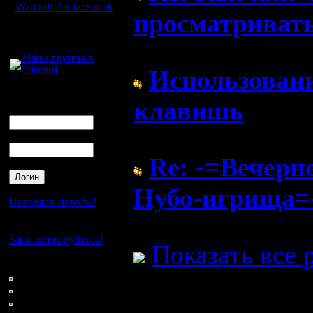
Warcraft 2 в facebook
просматриват
Для голосового
общения:
( 29.6.10 11:25)
Наша группа в
Discord
Использован
Логин
клавишь
Ник
( 28.6.10 12:11)
Пароль
Re: -=Вечерн
Нубо-игрища=
Потеряли пароль?
( 25.6.10 11:00)
Нет своего аккаунта?
Зарегистрируйтесь!
Показать все 
Кто на сайте
83: Гости
0: Пользователи
4121: Пользователи с