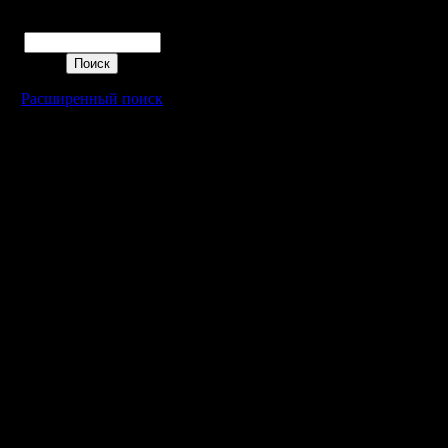
Поиск
Расширенный поиск
Warcraft 2 - скачать бесплатно русскую версию, warcraft 2 серве
- Генерация