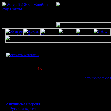
Скачать игру
Профайл для amyrgan145
бесплатно
WarCraft 2 COMBAT
(Warcraft II BNE 2.02+)
Все о пользователе amyrgan
Актуальная версия:
4.6
Ваш аватар::
(февраль 2020)
Совместимо с
Адрес Вашего
http://vkontakte.
Windows
веб-сайта::
XP/Vista/7/8/10
Местонахождение:
Барнаул
Боевой релиз, ~
40 Мб
Занятие:
Forex & Point B
для игры по сети:
Интересы:
WarCraft 2 & Di
Английская
версия
Русская
версия