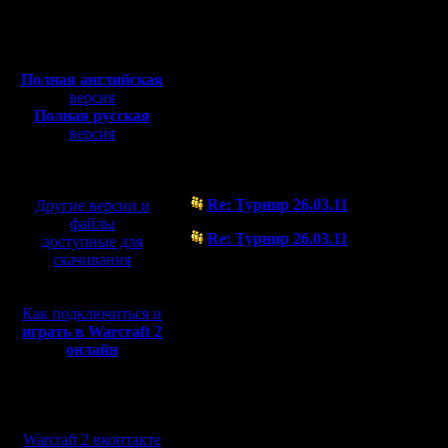
Полная версия, ~
450
Мб
с музыкой и видео:
Полная английская
версия
Полная русская
версия
перевод от war2.ru на
Форум
базе перевода от СПК
Re: Турнир 26.03.11
Другие версии и
( 3.4.11 23:24)
файлы
Re: Турнир 26.03.11
доступные для
( 31.3.11 17:42)
скачивания
Как подключиться и
играть в Warcraft 2
онлайн
Мы в социальных
сетях:
Warcraft 2 вконтакте