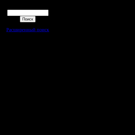
Поиск
Расширенный поиск
Warcraft 2 - скачать бесплатно русскую версию, warcraft 2 серве
- Генерация