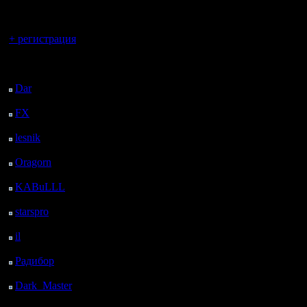
регистрацией
Вы гость здесь.
+ регистрация
Последний
посетитель:
Dar
: 25 Дней 7 ч. 42
м. назад
FX
: 97 Дней 15 ч. 14
м. назад
lesnik
: 130 Дней 17 ч.
32 м. назад
Oragorn
: 138 Дней 17
ч. 41 м. назад
KABuLLL
: 166 Дней
16 ч. 50 м. назад
starspro
: 191 Дней 4 ч.
24 м. назад
il
: 262 Дней 14 ч. 29
м. назад
Радибор
: 286 Дней 10
ч. 16 м. назад
Dark_Master
: 297
Дней 12 ч. 32 м. назад