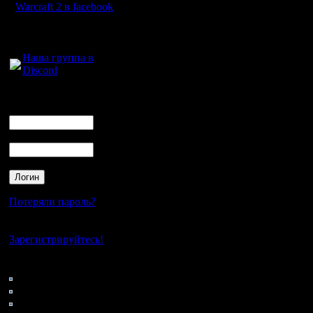
Warcraft 2 в facebook
Для голосового
общения:
Наша группа в
Discord
Логин
Ник
Пароль
Потеряли пароль?
Нет своего аккаунта?
Зарегистрируйтесь!
Кто на сайте
181: Гости
0: Пользователи
4121: Пользователи с