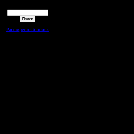
Поиск
Расширенный поиск
Warcraft 2 - скачать бесплатно русскую версию, warcraft 2 серве
- Генерация