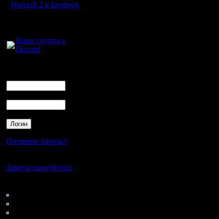
Warcraft 2 в facebook
Для голосового
общения:
Наша группа в
Discord
Логин
Ник
Пароль
Потеряли пароль?
Нет своего аккаунта?
Зарегистрируйтесь!
Кто на сайте
55: Гости
0: Пользователи
4121: Пользователи с