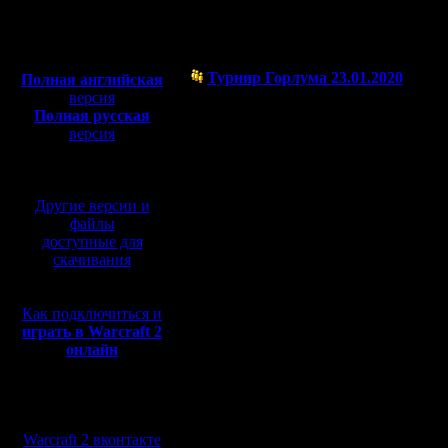
Полная версия, ~
450
Форум
Мб
с музыкой и видео:
Турнир Горлума 23.01.2020
Полная английская
( 16.1.20 22:54)
версия
Полная русская
версия
перевод от war2.ru на
базе перевода от СПК
Другие версии и
файлы
доступные для
скачивания
Как подключиться и
играть в Warcraft 2
онлайн
Мы в социальных
сетях:
Warcraft 2 вконтакте