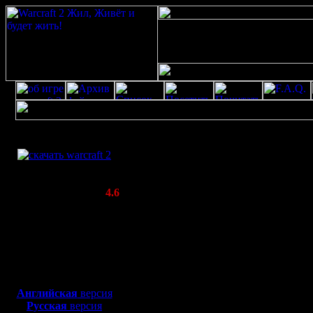
Скачать игру
Профайл для Gorlum
бесплатно
WarCraft 2 COMBAT
(Warcraft II BNE 2.02+)
Все о пользователе Gorlum
Актуальная версия:
4.6
Ваш аватар::
(февраль 2020)
Совместимо с
Windows
XP/Vista/7/8/10
Боевой релиз, ~
40 Мб
для игры по сети:
Английская
версия
Русская
версия