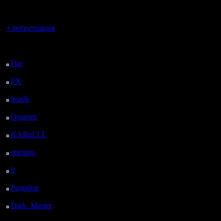
регистрацией
Вы гость здесь.
+ регистрация
Последний
посетитель:
Dar
: 24 Дней 23 ч. 2
м. назад
FX
: 97 Дней 6 ч. 34
м. назад
lesnik
: 130 Дней 8 ч.
52 м. назад
Oragorn
: 138 Дней 9
ч. 1 м. назад
KABuLLL
: 166 Дней
8 ч. 10 м. назад
starspro
: 190 Дней 19
ч. 44 м. назад
il
: 262 Дней 5 ч. 50 м.
назад
Радибор
: 286 Дней 1
ч. 37 м. назад
Dark_Master
: 297
Дней 3 ч. 53 м. назад