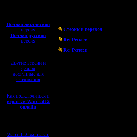
Полная версия, ~
450
Мб
Форум
с музыкой и видео:
Полная английская
Стебный перевод
версия
( 12.12.05 03:12)
Полная русская
Re: Реплеи
версия
( 12.12.05 02:58)
перевод от war2.ru на
Re: Реплеи
базе перевода от СПК
( 4.12.05 13:11)
Другие версии и
файлы
доступные для
скачивания
Как подключиться и
играть в Warcraft 2
онлайн
Мы в социальных
сетях:
Warcraft 2 вконтакте