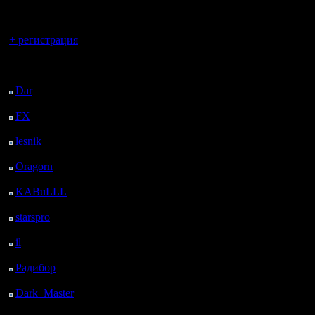
регистрацией
Вы гость здесь.
+ регистрация
Последний
посетитель:
Dar
: 25 Дней 18 ч. 45
м. назад
FX
: 98 Дней 2 ч. 17
м. назад
lesnik
: 131 Дней 4 ч.
35 м. назад
Oragorn
: 139 Дней 4
ч. 44 м. назад
KABuLLL
: 167 Дней
3 ч. 53 м. назад
starspro
: 191 Дней 15
ч. 27 м. назад
il
: 263 Дней 1 ч. 33 м.
назад
Радибор
: 286 Дней 21
ч. 20 м. назад
Dark_Master
: 297
Дней 23 ч. 36 м. назад