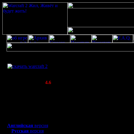
Скачать игру
Профайл для TwiN
бесплатно
WarCraft 2 COMBAT
(Warcraft II BNE 2.02+)
Все о пользователе TwiN
Актуальная версия:
4.6
Ваш аватар::
(февраль 2020)
Совместимо с
Windows
XP/Vista/7/8/10
Боевой релиз, ~
40 Мб
для игры по сети:
Английская
версия
Русская
версия