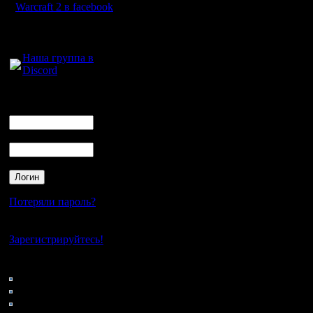
Warcraft 2 в facebook
Для голосового
общения:
Наша группа в
Discord
Логин
Ник
Пароль
Потеряли пароль?
Нет своего аккаунта?
Зарегистрируйтесь!
Кто на сайте
90: Гости
0: Пользователи
4121: Пользователи с