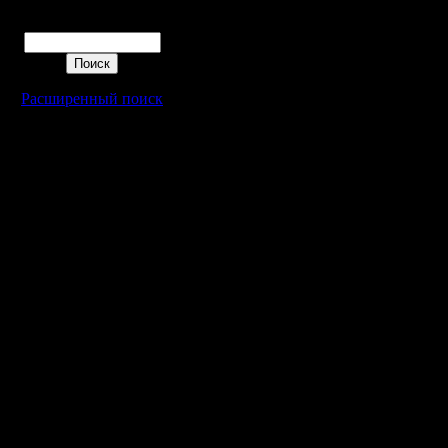
Поиск
Расширенный поиск
Warcraft 2 - скачать бесплатно русскую версию, warcraft 2 серве
- Генерация