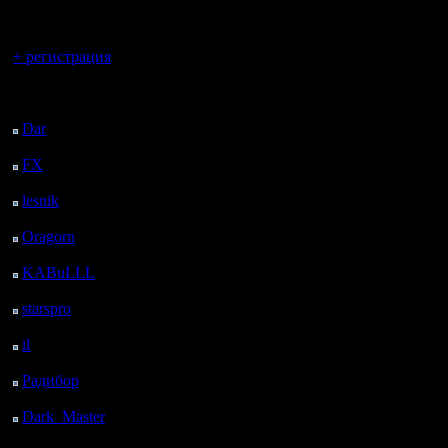
регистрацией
Вы гость здесь.
+ регистрация
Последний
посетитель:
Dar
: 25 Дней 18 ч. 18
м. назад
FX
: 98 Дней 1 ч. 50
м. назад
lesnik
: 131 Дней 4 ч. 8
м. назад
Oragorn
: 139 Дней 4
ч. 17 м. назад
KABuLLL
: 167 Дней
3 ч. 26 м. назад
starspro
: 191 Дней 15
ч. назад
il
: 263 Дней 1 ч. 5 м.
назад
Радибор
: 286 Дней 20
ч. 52 м. назад
Dark_Master
: 297
Дней 23 ч. 9 м. назад