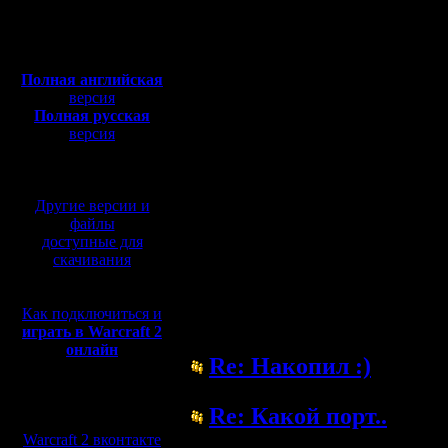
Полная версия, ~
450
Мб
с музыкой и видео:
Полная английская
версия
Полная русская
версия
перевод от war2.ru на
базе перевода от СПК
Другие версии и
файлы
доступные для
скачивания
Как подключиться и
Форум
играть в Warcraft 2
онлайн
Re: Накопил :)
( 5.6.05 13:02)
Мы в социальных
Re: Какой порт..
сетях:
( 4.6.05 23:24)
Warcraft 2 вконтакте