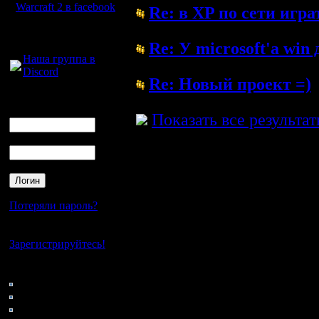
Warcraft 2 в facebook
Re: в XP по сети играт
( 4.6.05 12:28)
Для голосового
общения:
Re: У microsoft'a win 
Наша группа в
( 4.6.05 12:19)
Discord
Re: Новый проект =)
Логин
( 4.6.05 12:17)
Ник
Показать все результа
Пароль
Потеряли пароль?
Нет своего аккаунта?
Зарегистрируйтесь!
Кто на сайте
176: Гости
0: Пользователи
4121: Пользователи с