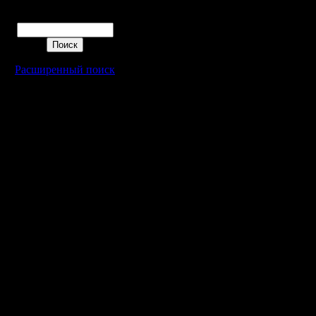
Поиск
Расширенный поиск
Warcraft 2 - скачать бесплатно русскую версию, warcraft 2 серве
- Генерация