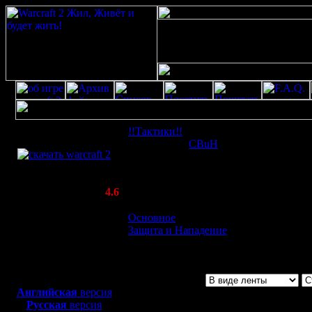
Скачать игру
!!Тактики!!
: 2 halling
бесплатно
Отправлено
CBuH
[ 6.8.10 22:29 ] П
WarCraft 2 COMBAT
(Warcraft II BNE 2.02+)
Актуальная версия:
4.6
(февраль 2020)
Совместимо с
Основное
Windows
Защита и Нападение
XP/Vista/7/8/10
Боевой релиз, ~
40 Мб
для игры по сети:
Английская
версия
Русская
версия