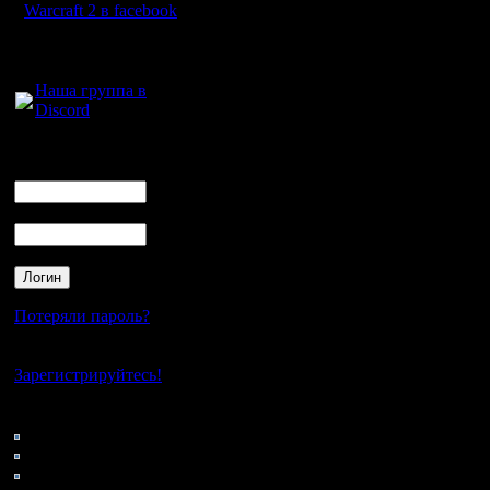
Warcraft 2 в facebook
Для голосового
общения:
Наша группа в
Discord
Логин
Ник
Пароль
Потеряли пароль?
Нет своего аккаунта?
Зарегистрируйтесь!
Кто на сайте
174: Гости
0: Пользователи
4121: Пользователи с