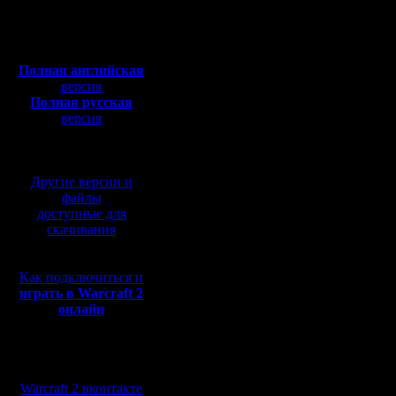
Полная версия, ~
450
MyAr
Мб
с музыкой и видео:
Полная английская
версия
Полная русская
версия
перевод от war2.ru на
базе перевода от СПК
Другие версии и
файлы
доступные для
скачивания
Как подключиться и
играть в Warcraft 2
онлайн
Мы в социальных
сетях:
Warcraft 2 вконтакте