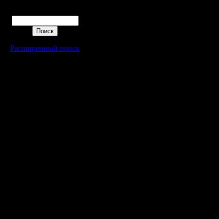
Поиск
Расширенный поиск
Warcraft 2 - скачать бесплатно русскую версию, warcraft 2 серве
- Генерация