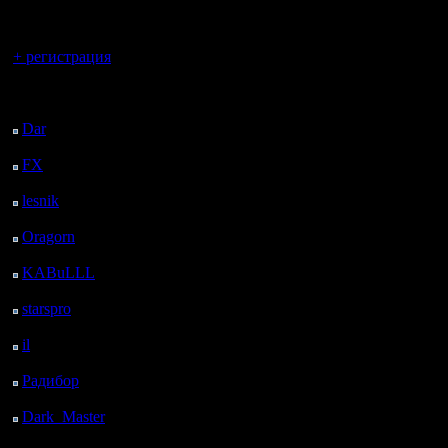
регистрацией
Вы гость здесь.
+ регистрация
Последний
посетитель:
Dar
: 28 Дней 14 ч. 12
м. назад
FX
: 100 Дней 21 ч. 44
м. назад
lesnik
: 134 Дней 2 м.
назад
Oragorn
: 142 Дней 11
м. назад
KABuLLL
: 169 Дней
23 ч. 20 м. назад
starspro
: 194 Дней 10
ч. 54 м. назад
il
: 265 Дней 20 ч. 59
м. назад
Радибор
: 289 Дней 16
ч. 46 м. назад
Dark_Master
: 300
Дней 19 ч. 3 м. назад