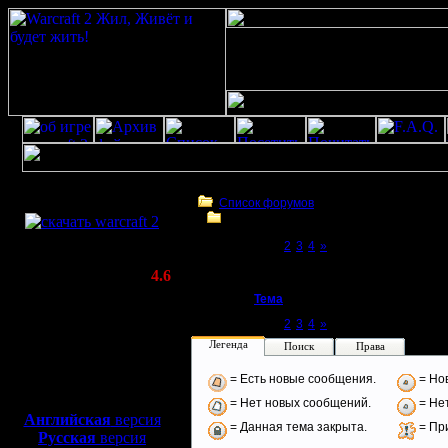
Скачать игру
бесплатно
Список форумов
История
WarCraft 2 COMBAT
Page 1 of 4
[1]
2
3
4
»
(Warcraft II BNE 2.02+)
История
Актуальная версия:
4.6
(февраль 2020)
Тема
Совместимо с
Page 1 of 4
[1]
2
3
4
»
Windows
Легенда
XP/Vista/7/8/10
Поиск
Права
= Есть новые сообщения.
= Но
Боевой релиз, ~
40 Мб
для игры по сети:
= Нет новых сообщений.
= Нет
Английская
версия
= Данная тема закрыта.
= Пр
Русская
версия