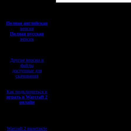
Полная версия, ~
450
Мб
с музыкой и видео:
Полная английская
версия
Полная русская
версия
перевод от war2.ru на
базе перевода от СПК
Другие версии и
файлы
доступные для
скачивания
Как подключиться и
играть в Warcraft 2
онлайн
Мы в социальных
сетях:
Warcraft 2 вконтакте