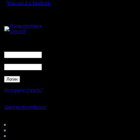
Warcraft 2 в facebook
Для голосового
общения:
Наша группа в
Discord
Логин
Ник
Пароль
Потеряли пароль?
Нет своего аккаунта?
Зарегистрируйтесь!
Кто на сайте
84: Гости
0: Пользователи
4121: Пользователи с