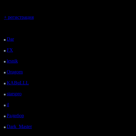
регистрацией
Вы гость здесь.
+ регистрация
Последний
посетитель:
Dar
: 25 Дней 19 ч. 25
м. назад
FX
: 98 Дней 2 ч. 56
м. назад
lesnik
: 131 Дней 5 ч.
14 м. назад
Oragorn
: 139 Дней 5
ч. 24 м. назад
KABuLLL
: 167 Дней
4 ч. 33 м. назад
starspro
: 191 Дней 16
ч. 7 м. назад
il
: 263 Дней 2 ч. 12 м.
назад
Радибор
: 286 Дней 21
ч. 59 м. назад
Dark_Master
: 298
Дней 15 м. назад