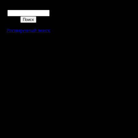
Поиск
Расширенный поиск
Warcraft 2 - скачать бесплатно русскую версию, warcraft 2 серве
- Генерация