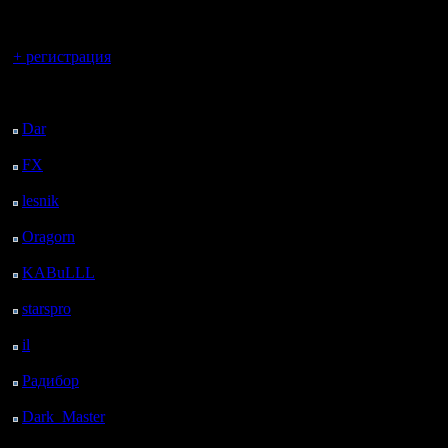
регистрацией
Вы гость здесь.
+ регистрация
Последний
посетитель:
Dar
: 25 Дней 9 ч. 44
м. назад
FX
: 97 Дней 17 ч. 16
м. назад
lesnik
: 130 Дней 19 ч.
33 м. назад
Oragorn
: 138 Дней 19
ч. 43 м. назад
KABuLLL
: 166 Дней
18 ч. 52 м. назад
starspro
: 191 Дней 6 ч.
26 м. назад
il
: 262 Дней 16 ч. 31
м. назад
Радибор
: 286 Дней 12
ч. 18 м. назад
Dark_Master
: 297
Дней 14 ч. 34 м. назад