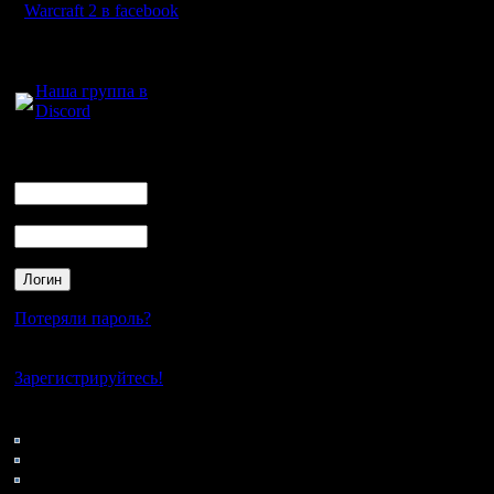
Warcraft 2 в facebook
Для голосового
общения:
Наша группа в
Discord
Логин
Ник
Пароль
Потеряли пароль?
Нет своего аккаунта?
Зарегистрируйтесь!
Кто на сайте
77: Гости
0: Пользователи
4121: Пользователи с