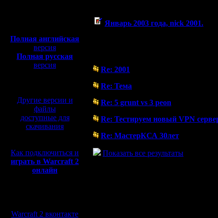
Галерея
Полная версия, ~
450
Мб
Январь 2003 года, nick 2001.
с музыкой и видео:
( 11.8.06 20:52)
Полная английская
версия
Форум
Полная русская
версия
Re: 2001
перевод от war2.ru на
( 27.4.10 23:41)
базе перевода от СПК
Re: Тема
( 5.4.08 00:36)
Другие версии и
Re: 5 grunt vs 3 peon
файлы
( 31.3.08 05:01)
доступные для
Re: Тестируем новый VPN серве
скачивания
( 28.1.08 22:08)
Re: МастерКСА 30лет
( 13.11.07 15:31)
Как подключиться и
Показать все результаты
играть в Warcraft 2
онлайн
Мы в социальных
сетях:
Warcraft 2 вконтакте