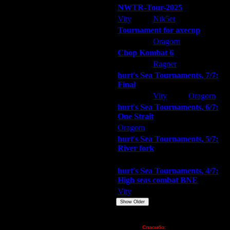
NWTR-Tour-2025
Vity
Nik5et
ARMilitar
Tournament for axecup
ARMilitar
Oragorn
Extasey
Chop Kombat 6
hurt
Ragner
Extasey
hurt's Sea Tournaments, 7/7:
Final
Extasey
Vity
Oragorn
hurt's Sea Tournaments, 6/7:
One Strait
Oragorn
ARMilitar
Extasey
hurt's Sea Tournaments, 5/7:
River fork
Extasey
ARMilitar
Doooda
hurt's Sea Tournaments, 4/7:
High seas combat BNE
Vity
ARMilitar
None
Show Older
Пожертвования
Спасибо: