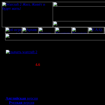
Скачать игру
Профайл для 2001
бесплатно
WarCraft 2 COMBAT
(Warcraft II BNE 2.02+)
Все о пользоват
Актуальная версия:
4.6
Ваш аватар::
(февраль 2020)
Совместимо с
Windows
XP/Vista/7/8/10
Боевой релиз, ~
40 Мб
для игры по сети:
Английская
версия
Русская
версия