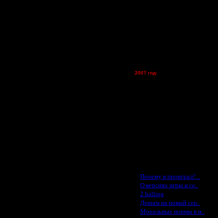
FX - $80 (домен)
Zelya - (турниры)
lesnik
Dar - (турниры)
Kagan - (турниры)
vova1 - (хостинг)
tolsty - (хостинг)
Oragorn - (хостинг)
2007 год:
Spbwar - $400
Jade -$100
MasterKsa - $60
Lisak -$52
Cocka - $50
Konstkl - $50
Ldir - $50
Gadzila - $20
Feature -$10
Последние статьи
·
Почему я проиграл? ..
·
О версиях игры и се..
·
2 halling
·
Деньги на новый сер..
·
Моральные нормы в и..