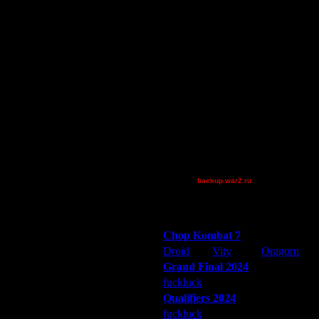
Pangster2015
Остальные игроки
AA.GreenGoblin
BlueFlare[AS]
boogiemaster
Eon
FaT~PiG
jonnypoloko
Jordan4385
Mr.SlaYeR
[TD]Wargasm
backup.war2.ru
Остальные игроки
Победители турниров
Chop Kombat 7
Droid
Vity
Oragorn
Grand Final 2024
fuckluck
Extasey
ARMilitar
Qualifiers 2024
fuckluck
ARMilitar
Extasey