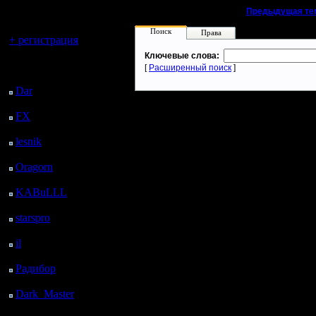
регистрацией
«
Предыдущая те
Вы гость здесь.
Поиск
Права
+ регистрация
Ключевые слова:
Последний
[
Расширенный поиск
]
посетитель:
Dar
: 25 Дней 9 ч. 48
м. назад
FX
: 97 Дней 17 ч. 20
м. назад
lesnik
: 130 Дней 19 ч.
38 м. назад
Oragorn
: 138 Дней 19
ч. 47 м. назад
KABuLLL
: 166 Дней
18 ч. 56 м. назад
starspro
: 191 Дней 6 ч.
30 м. назад
il
: 262 Дней 16 ч. 35
м. назад
Радибор
: 286 Дней 12
ч. 22 м. назад
Dark_Master
: 297
Дней 14 ч. 39 м. назад