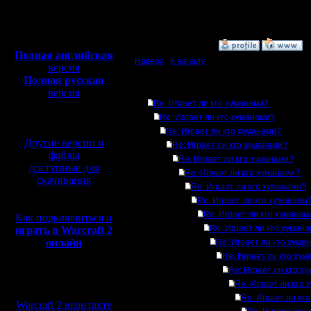
Откуда:
Полная версия, ~
450
Мб
с музыкой и видео:
»
9.4.13 17:49
Полная английская
Наверх
|
К началу
версия
Полная русская
Ответов
версия
Re: Играет ли кто хуманами?
перевод от war2.ru на
базе перевода от СПК
Re: Играет ли кто хуманами?
Re: Играет ли кто хуманами?
Другие версии и
Re: Играет ли кто хуманами?
файлы
Re: Играет ли кто хуманами?
доступные для
Re: Играет ли кто хуманами?
скачивания
Re: Играет ли кто хуманами?
Re: Играет ли кто хуманами
Re: Играет ли кто хуманам
Как подключиться и
Re: Играет ли кто хуман
играть в Warcraft 2
онлайн
Re: Играет ли кто хума
Re: Играет ли кто ху
Re: Играет ли кто х
Мы в социальных
Re: Играет ли кто
сетях:
Re: Играет ли кт
Warcraft 2 вконтакте