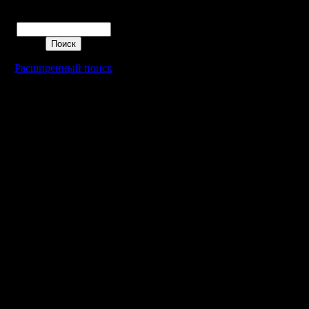
Поиск
Расширенный поиск
Warcraft 2 - скачать бесплатно русскую версию, warcraft 2 серве
- Генерация