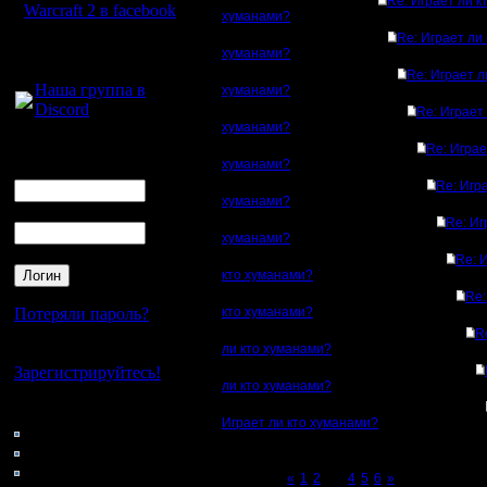
Re: Играет ли к
Warcraft 2 в facebook
хуманами?
Re: Играет ли 
Для голосового
хуманами?
общения:
Re: Играет л
Наша группа в
хуманами?
Discord
Re: Играет 
хуманами?
Логин
Re: Играе
хуманами?
Ник
Re: Игр
хуманами?
Пароль
Re: Иг
хуманами?
Re: 
кто хуманами?
Re:
Потеряли пароль?
кто хуманами?
R
ли кто хуманами?
Нет своего аккаунта?
Зарегистрируйтесь!
ли кто хуманами?
Кто на сайте
Играет ли кто хуманами?
79: Гости
0: Пользователи
4121: Пользователи с
Page 3 of 6
«
1
2
[3]
4
5
6
»