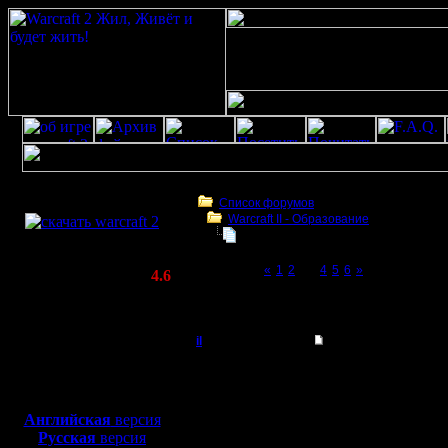
Скачать игру
бесплатно
Список форумов
Warcraft II - Образование
WarCraft 2 COMBAT
Играет ли кто хуманами?
(Warcraft II BNE 2.02+)
Page 3 of 6
«
1
2
[3]
4
5
6
»
Актуальная версия:
4.6
(февраль 2020)
Играет ли кто хуманами?
Совместимо с
Windows
il
Re: Играет ли кто 
XP/Vista/7/8/10
Добрый Админ
Хм, арчер раш против
Боевой релиз, ~
40 Мб
некоторые так развлек
пачкой грунтов идти...
для игры по сети:
Регистрация:
Английская
версия
10.5.06
Русская
версия
Сообщений: 2471