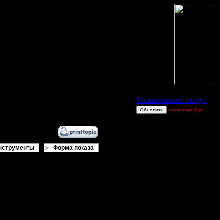
Статус Battle.Net
Расширенный статус
Обновить
server.war2.ru
Mini BGH...
Million$Man
Quaaka
нструменты
Форма показа
Quaaka
Sandman00
gow efffff
При хорошем тайминге шансы далеко
exitt
van[z]
Wax-on
GOWW