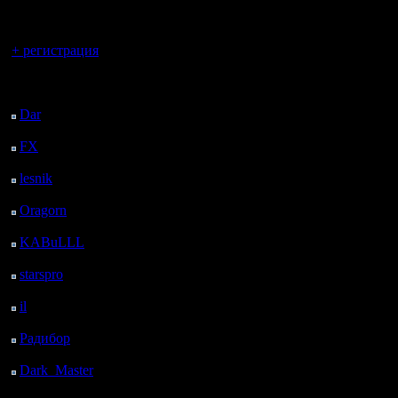
регистрацией
Вы гость здесь.
+ регистрация
Последний
посетитель:
Dar
: 26 Дней 2 ч. 59
м. назад
FX
: 98 Дней 10 ч. 30
м. назад
lesnik
: 131 Дней 12 ч.
48 м. назад
Oragorn
: 139 Дней 12
ч. 58 м. назад
KABuLLL
: 167 Дней
12 ч. 7 м. назад
starspro
: 191 Дней 23
ч. 41 м. назад
il
: 263 Дней 9 ч. 46 м.
назад
Радибор
: 287 Дней 5
ч. 33 м. назад
Dark_Master
: 298
Дней 7 ч. 49 м. назад