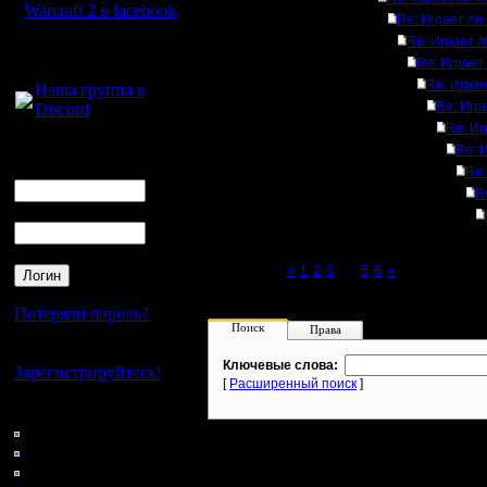
Warcraft 2 в facebook
Re: Играет ли
Re: Играет л
Для голосового
Re: Играет
общения:
Re: Играе
Наша группа в
Re: Игр
Discord
Re: Иг
Логин
Re: 
Ник
Re:
R
Пароль
Page 4 of 6
«
1
2
3
[4]
5
6
»
Потеряли пароль?
Поиск
Права
Нет своего аккаунта?
Ключевые слова:
Зарегистрируйтесь!
[
Расширенный поиск
]
Кто на сайте
90: Гости
0: Пользователи
4121: Пользователи с