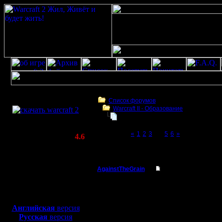
Скачать игру
бесплатно
Список форумов
Warcraft II - Образование
WarCraft 2 COMBAT
Играет ли кто хуманами?
(Warcraft II BNE 2.02+)
Page 4 of 6
«
1
2
3
[4]
5
6
»
Актуальная версия:
4.6
(февраль 2020)
Играет ли кто хуманами?
Совместимо с
Windows
AgainstTheGrain
Re: Играет ли кто 
XP/Vista/7/8/10
Полубог
угу, против равных ) 
Боевой релиз, ~
40 Мб
отличны от нуля )) Но
для игры по сети:
Регистрация:
--
Английская
версия
9.8.05
I'll mantain against the g
Русская
версия
Сообщений: 355