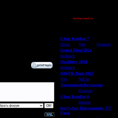
Theboy
3.12.16 20:53
tyrus
4.12.16 18:24
XuRnT[z]
4.12.16 23:12
backup.war2.ru
26.12.16 16:25
Остальные игроки
26.12.16 16:33
26.12.16 16:44
Победители турниров
27.12.16 00:41
Chop Kombat 7
27.12.16 01:25
Droid
Vity
Oragorn
11.6.17 22:57
Grand Final 2024
21.6.17 19:10
fuckluck
Extasey
ARMilitar
Qualifiers 2024
fuckluck
ARMilitar
Extasey
NWTR-Tour-2025
Vity
Nik5et
ARMilitar
Tournament for axecup
ARMilitar
Oragorn
Extasey
Chop Kombat 6
hurt
Ragner
Extasey
hurt's Sea Tournaments, 7/7:
Final