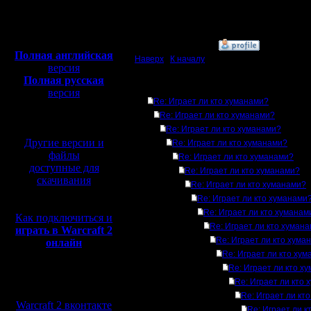
Откуда: Москва
Полная версия, ~
450
Мб
с музыкой и видео:
»
13.4.13 20:14
Полная английская
Наверх
|
К началу
версия
Полная русская
Ответов
версия
Re: Играет ли кто хуманами?
перевод от war2.ru на
Re: Играет ли кто хуманами?
базе перевода от СПК
Re: Играет ли кто хуманами?
Другие версии и
Re: Играет ли кто хуманами?
файлы
Re: Играет ли кто хуманами?
доступные для
Re: Играет ли кто хуманами?
скачивания
Re: Играет ли кто хуманами?
Re: Играет ли кто хуманами
Re: Играет ли кто хуманам
Как подключиться и
Re: Играет ли кто хуман
играть в Warcraft 2
Re: Играет ли кто хума
онлайн
Re: Играет ли кто ху
Re: Играет ли кто х
Мы в социальных
Re: Играет ли кто
сетях:
Re: Играет ли кт
Warcraft 2 вконтакте
Re: Играет ли 