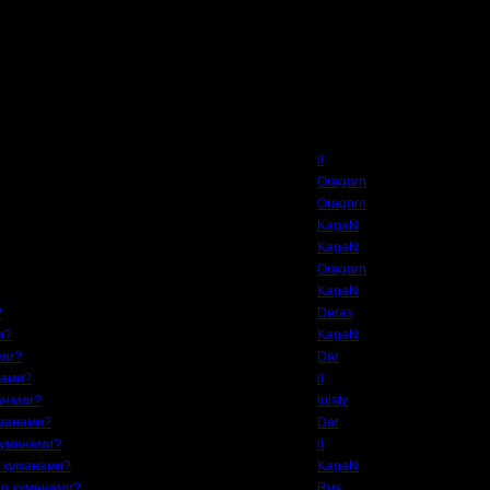
Автор
il
Oragorn
Oragorn
KagaN
KagaN
Oragorn
KagaN
?
Deras
и?
KagaN
ами?
Dar
нами?
il
манами?
tolsty
уманами?
Dar
 хуманами?
il
о хуманами?
KagaN
кто хуманами?
Rus