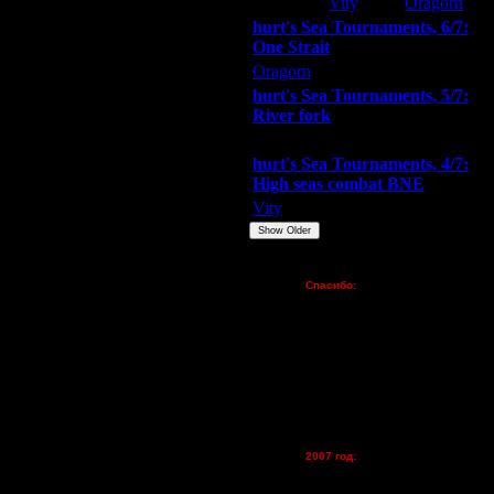
Extasey
Vity
Oragorn
hurt's Sea Tournaments, 6/7:
One Strait
Oragorn
ARMilitar
Extasey
hurt's Sea Tournaments, 5/7:
River fork
Extasey
ARMilitar
Doooda
hurt's Sea Tournaments, 4/7:
High seas combat BNE
Vity
ARMilitar
None
Show Older
Пожертвования
Спасибо:
FX - $80 (домен)
Zelya - (турниры)
lesnik
Dar - (турниры)
Kagan - (турниры)
vova1 - (хостинг)
tolsty - (хостинг)
Oragorn - (хостинг)
2007 год:
Spbwar - $400
Jade -$100