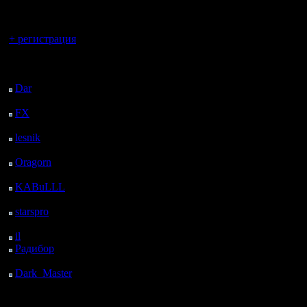
регистрацией
Вы гость здесь.
+ регистрация
Последний
посетитель:
Dar
: 25 Дней 23 ч. 13
м. назад
FX
: 98 Дней 6 ч. 45
м. назад
lesnik
: 131 Дней 9 ч. 2
м. назад
Oragorn
: 139 Дней 9
ч. 12 м. назад
KABuLLL
: 167 Дней
8 ч. 21 м. назад
starspro
: 191 Дней 19
ч. 55 м. назад
il
: 263 Дней 6 ч. назад
Радибор
: 287 Дней 1
ч. 47 м. назад
Dark_Master
: 298
Дней 4 ч. 3 м. назад