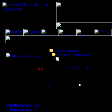
Скачать игру
бесплатно
Список форумов
Warcraft II - Образование
WarCraft 2 COMBAT
Играет ли кто хуманами?
(Warcraft II BNE 2.02+)
Page 5 of 6
«
1
2
3
4
[5]
6
»
Актуальная версия:
4.6
(февраль 2020)
Играет ли кто хуманами?
Совместимо с
Windows
il
Re: Играет ли кто 
XP/Vista/7/8/10
Добрый Админ
Немного уточню: хума
Боевой релиз, ~
40 Мб
5 клеток, но наносит 
клетки. Все юниты име
для игры по сети:
Регистрация:
против юнитов эффект
Английская
версия
10.5.06
А DnD у орков наносит
Русская
версия
Сообщений: 2471