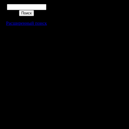
Поиск
Расширенный поиск
Warcraft 2 - скачать бесплатно русскую версию, warcraft 2 серве
- Генерация