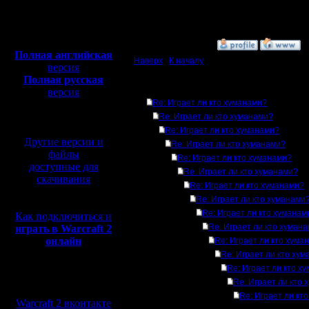
Откуда:
Полная версия, ~
450
Мб
с музыкой и видео:
»
1.12.16 16:59
Полная английская
Наверх
|
К началу
версия
Полная русская
Ответов
версия
Re: Играет ли кто хуманами?
перевод от war2.ru на
базе перевода от СПК
Re: Играет ли кто хуманами?
Re: Играет ли кто хуманами?
Другие версии и
Re: Играет ли кто хуманами?
файлы
Re: Играет ли кто хуманами?
доступные для
Re: Играет ли кто хуманами?
скачивания
Re: Играет ли кто хуманами?
Re: Играет ли кто хуманами
Re: Играет ли кто хуманам
Как подключиться и
Re: Играет ли кто хуман
играть в Warcraft 2
онлайн
Re: Играет ли кто хума
Re: Играет ли кто ху
Re: Играет ли кто х
Мы в социальных
Re: Играет ли кто
сетях:
Re: Играет ли кт
Warcraft 2 вконтакте