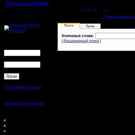
Warcraft 2 в facebook
Page 5 of 6
«
1
2
3
4
[5]
6
»
Для голосового
«
Предыдущая те
общения:
Наша группа в
Поиск
Права
Discord
Ключевые слова:
Логин
[
Расширенный поиск
]
Ник
Пароль
Потеряли пароль?
Нет своего аккаунта?
Зарегистрируйтесь!
Кто на сайте
95: Гости
0: Пользователи
4121: Пользователи с