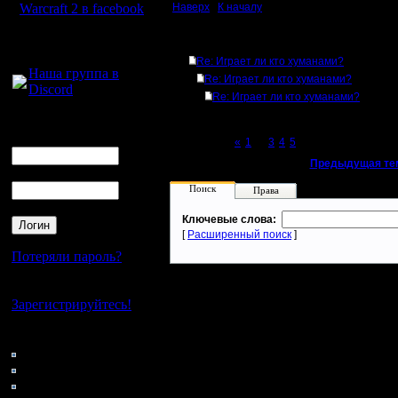
Warcraft 2 в facebook
Наверх
|
К началу
Для голосового
Ответов
общения:
Re: Играет ли кто хуманами?
Наша группа в
Re: Играет ли кто хуманами?
Discord
Re: Играет ли кто хуманами?
Логин
Ник
Page 6 of 6
«
1
...
3
4
5
[6]
«
Предыдущая те
Пароль
Поиск
Права
Ключевые слова:
[
Расширенный поиск
]
Потеряли пароль?
Нет своего аккаунта?
Зарегистрируйтесь!
Кто на сайте
41: Гости
0: Пользователи
4121: Пользователи с