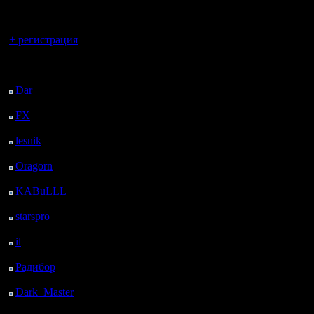
регистрацией
Вы гость здесь.
+ регистрация
Последний
посетитель:
Dar
: 25 Дней 2 ч. 41
м. назад
FX
: 97 Дней 10 ч. 13
м. назад
lesnik
: 130 Дней 12 ч.
30 м. назад
Oragorn
: 138 Дней 12
ч. 40 м. назад
KABuLLL
: 166 Дней
11 ч. 49 м. назад
starspro
: 190 Дней 23
ч. 23 м. назад
il
: 262 Дней 9 ч. 28 м.
назад
Радибор
: 286 Дней 5
ч. 15 м. назад
Dark_Master
: 297
Дней 7 ч. 31 м. назад