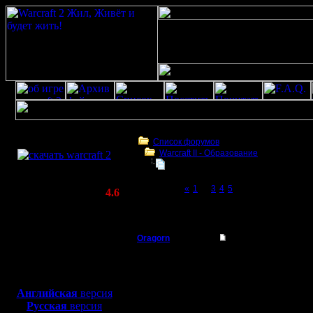
Скачать игру
бесплатно
Список форумов
Warcraft II - Образование
WarCraft 2 COMBAT
Играет ли кто хуманами?
(Warcraft II BNE 2.02+)
Page 6 of 6
«
1
...
3
4
5
[6]
Актуальная версия:
4.6
(февраль 2020)
Играет ли кто хуманами?
Совместимо с
Windows
Oragorn
Re: Играет ли кто 
XP/Vista/7/8/10
Полубог
Дар. Ког
Боевой релиз, ~
40 Мб
для игры по сети:
равной иг
Регистрация:
Английская
версия
14.10.13
Русская
версия
значит ну
Сообщений: 914