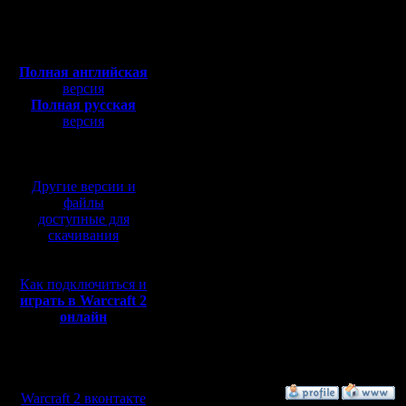
Откуда: Санкт-
Петербург
победили
Полная версия, ~
450
Мб
Да, приз
с музыкой и видео:
Полная английская
не все хо
версия
Полная русская
родились 
версия
перевод от war2.ru на
и я выбра
базе перевода от СПК
Но в сле
Другие версии и
пишут "РЕ
файлы
доступные для
отказыва
скачивания
многих се
Как подключиться и
получает
играть в Warcraft 2
онлайн
У меня вс
Мы в социальных
сетях:
»
27.12.16 00:41
Warcraft 2 вконтакте