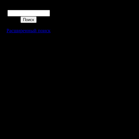
Поиск
Расширенный поиск
Warcraft 2 - скачать бесплатно русскую версию, warcraft 2 серве
- Генерация