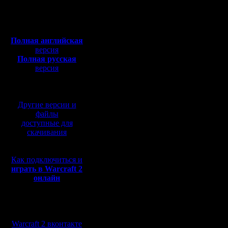
Откуда:
Если ряд
Полная версия, ~
450
Мб
вырубаеш
с музыкой и видео:
Полная английская
врага. Р
версия
Полная русская
возможно
версия
перевод от war2.ru на
Если нико
базе перевода от СПК
Дальше д
Другие версии и
1) строи
файлы
доступные для
2) строи
скачивания
Как подключиться и
В первом
играть в Warcraft 2
онлайн
кучу мест
Я обычно
Мы в социальных
близзардо
сетях:
Warcraft 2 вконтакте