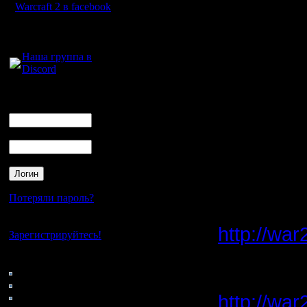
Warcraft 2 в facebook
Во втором
Для голосового
общения:
быстрого
Наша группа в
Discord
лесопилк
Логин
Ник
На этой к
Пароль
Да и тре
А ещё луч
Потеряли пароль?
Если зна
Нет своего аккаунта?
http://wa
Зарегистрируйтесь!
- как пра
Кто на сайте
176: Гости
0: Пользователи
4121: Пользователи с
http://war