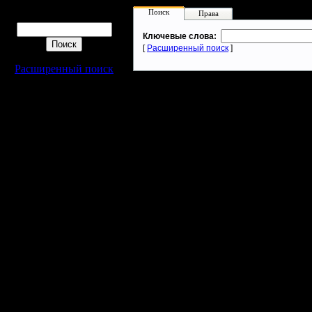
Поиск
Права
Поиск
Ключевые слова:
[
Расширенный поиск
]
Расширенный поиск
Warcraft 2 - скачать бесплатно русскую версию, warcraft 2 серве
- Генерация