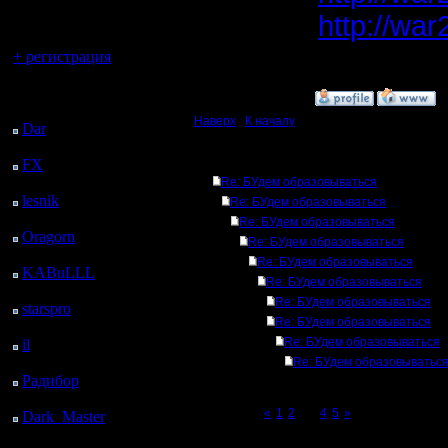
регистрацией
http://war
Вы гость здесь.
- как пры
+ регистрация
Последний
»
24.1.12 17:03
посетитель:
Наверх
|
К началу
Dar
: 24 Дней 20 ч. 27
м. назад
Ответов
FX
: 97 Дней 3 ч. 59
м. назад
Re: БУдем образовываться
lesnik
: 130 Дней 6 ч.
Re: БУдем образовываться
16 м. назад
Re: БУдем образовываться
Oragorn
: 138 Дней 6
Re: БУдем образовываться
ч. 26 м. назад
Re: БУдем образовываться
KABuLLL
: 166 Дней
Re: БУдем образовываться
5 ч. 35 м. назад
Re: БУдем образовываться
starspro
: 190 Дней 17
Re: БУдем образовываться
ч. 9 м. назад
Re: БУдем образовываться
il
: 262 Дней 3 ч. 14 м.
назад
Re: БУдем образовыватьс
Радибор
: 285 Дней 23
ч. 1 м. назад
Page 3 of 5
«
1
2
[3]
4
5
»
Dark_Master
: 297
Дней 1 ч. 17 м. назад