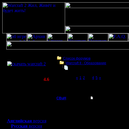
Скачать игру
бесплатно
Список форумов
Warcraft II - Образование
WarCraft 2 COMBAT
БУдем образовываться
(Warcraft II BNE 2.02+)
Page 3 of 5
«
1
2
[3]
4
5
»
Актуальная версия:
4.6
(февраль 2020)
БУдем образовываться
Совместимо с
Windows
CBuH
Re: БУдем образов
XP/Vista/7/8/10
Админ
Строишь 
Боевой релиз, ~
40 Мб
для игры по сети:
Рубить. Р
Регистрация:
Английская
версия
9.9.08
Русская
версия
Сообщений: 491