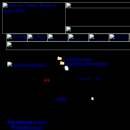
Скачать игру
бесплатно
Список форумов
Warcraft II - Образование
WarCraft 2 COMBAT
БУдем образовываться
(Warcraft II BNE 2.02+)
Page 4 of 5
«
1
2
3
[4]
5
»
Актуальная версия:
4.6
(февраль 2020)
БУдем образовываться
Совместимо с
Windows
tolsty
Re: БУдем образов
XP/Vista/7/8/10
Полубог
Ок. последний пост ту
Боевой релиз, ~
40 Мб
новичков останется иг
понятно ничего, и уйде
для игры по сети:
Регистрация:
но пока жив форум, хот
Английская
версия
13.5.14
Русская
версия
Сообщений: 855