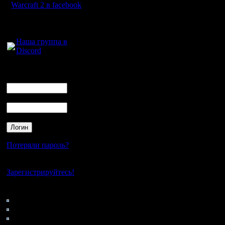
Warcraft 2 в facebook
Для голосового
общения:
Наша группа в
Discord
Логин
Ник
Пароль
Потеряли пароль?
Нет своего аккаунта?
Зарегистрируйтесь!
Кто на сайте
54: Гости
0: Пользователи
4121: Пользователи с