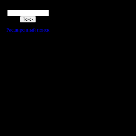
Поиск
Расширенный поиск
Warcraft 2 - скачать бесплатно русскую версию, warcraft 2 серве
- Генерация