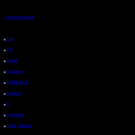
регистрацией
Вы гость здесь.
+ регистрация
Последний
посетитель:
Dar
: 25 Дней 17 ч. 10
м. назад
FX
: 98 Дней 42 м.
назад
lesnik
: 131 Дней 3 ч.
назад
Oragorn
: 139 Дней 3
ч. 9 м. назад
KABuLLL
: 167 Дней
2 ч. 18 м. назад
starspro
: 191 Дней 13
ч. 52 м. назад
il
: 262 Дней 23 ч. 58
м. назад
Радибор
: 286 Дней 19
ч. 45 м. назад
Dark_Master
: 297
Дней 22 ч. 1 м. назад