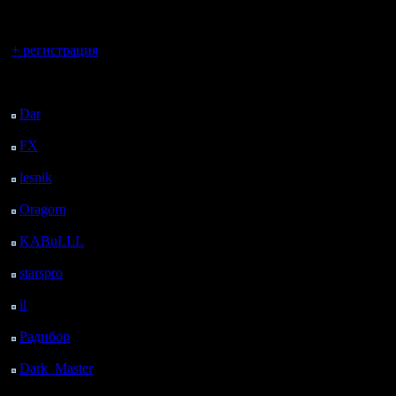
регистрацией
примерно
Вы гость здесь.
или пеоны
+ регистрация
раньше.
Последний
посетитель:
Dar
: 28 Дней 8 ч. 26
м. назад
Практика
FX
: 100 Дней 15 ч. 58
м. назад
заказ пео
lesnik
: 133 Дней 18 ч.
времени е
16 м. назад
Oragorn
: 141 Дней 18
В итоге п
ч. 25 м. назад
KABuLLL
: 169 Дней
пеонов от
17 ч. 34 м. назад
starspro
: 194 Дней 5 ч.
производс
8 м. назад
il
: 265 Дней 15 ч. 13
вторая к
м. назад
Радибор
: 289 Дней 11
когда 11 
ч. назад
наполовин
Dark_Master
: 300
Дней 13 ч. 17 м. назад