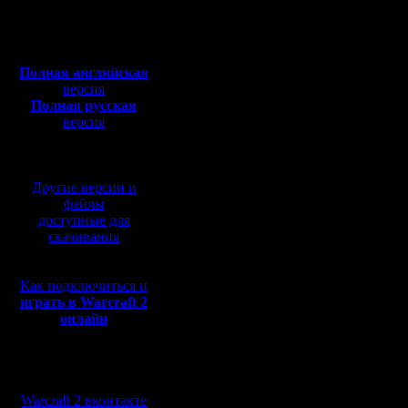
Откуда: Санкт-
Петербург
скоростях
Полная версия, ~
450
Мб
большинст
с музыкой и видео:
Полная английская
версия
Полная русская
//В редак
версия
перевод от war2.ru на
параметр
базе перевода от СПК
постройк
Другие версии и
//Наприме
файлы
доступные для
45 неких 
скачивания
...
Как подключиться и
На самом
играть в Warcraft 2
онлайн
менее 46
микропау
Мы в социальных
"заказа",
сетях:
Warcraft 2 вконтакте