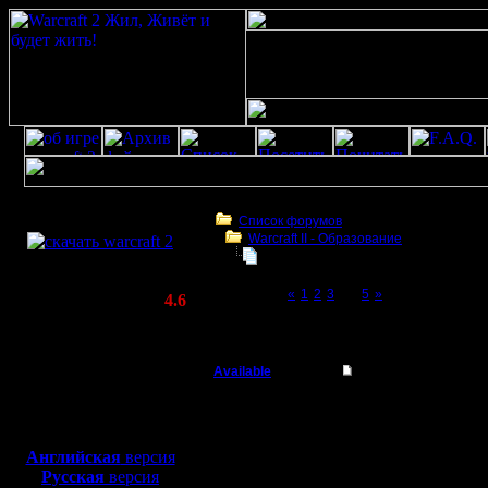
Скачать игру
бесплатно
Список форумов
Warcraft II - Образование
WarCraft 2 COMBAT
БУдем образовываться
(Warcraft II BNE 2.02+)
Page 4 of 5
«
1
2
3
[4]
5
»
Актуальная версия:
4.6
(февраль 2020)
БУдем образовываться
Совместимо с
Windows
Available
Re: Немного о несо
XP/Vista/7/8/10
Военный Вождь
Немного 
Боевой релиз, ~
40 Мб
для игры по сети:
теории и
Регистрация:
Английская
версия
7.1.08
Русская
версия
Особенно
Сообщений: 208