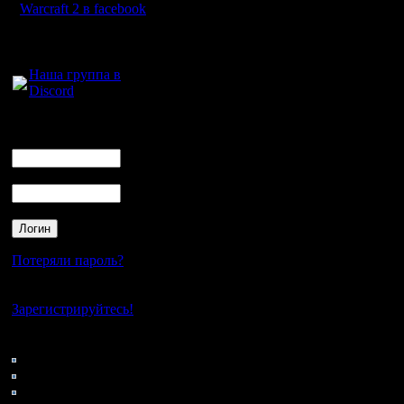
производ
Warcraft 2 в facebook
тиков.
Для голосового
общения:
На таких
Наша группа в
Discord
набежать
отставани
Логин
Ник
основы.
Пароль
Пример.
Теория: 2
Потеряли пароль?
делаются 
Нет своего аккаунта?
пеонов д
Зарегистрируйтесь!
495 тиков
Кто на сайте
136: Гости
Т.е. прои
0: Пользователи
4121: Пользователи с
набора д