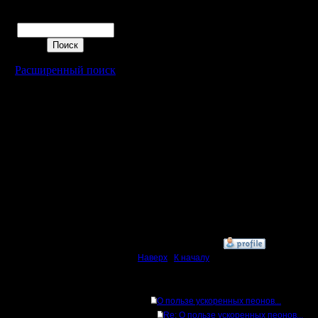
Поиск
Вот такие
А уж на e
Расширенный поиск
с лагами
без хотке
ещё инте
[ Редакти
3.2.17 15:
»
12.8.14 13:16
Наверх
|
К началу
Ответов
О пользе ускоренных пеонов...
Re: О пользе ускоренных пеонов...