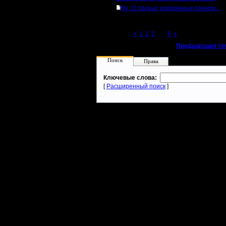
Re: О пользе ускоренных пеонов...
Page 4 of 5
«
1
2
3
[4]
5
»
«
Предыдущая те
Поиск
Права
Ключевые слова:
[
Расширенный поиск
]
Warcraft 2 - скачать бесплатно русскую версию, warcraft 2 серве
- Генерация