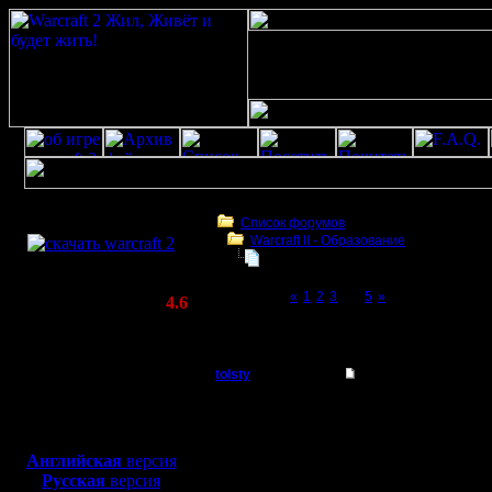
Скачать игру
бесплатно
Список форумов
Warcraft II - Образование
WarCraft 2 COMBAT
БУдем образовываться
(Warcraft II BNE 2.02+)
Page 4 of 5
«
1
2
3
[4]
5
»
Актуальная версия:
4.6
(февраль 2020)
БУдем образовываться
Совместимо с
Windows
tolsty
Re: О пользе ускоре
XP/Vista/7/8/10
Полубог
Чем больше изучаю, те
Боевой релиз, ~
40 Мб
у меня с шашками было
думал, что умею играт
для игры по сети:
Регистрация:
тренировки... Чем бо
Английская
версия
13.5.14
между мной и професс
Русская
версия
Сообщений: 855