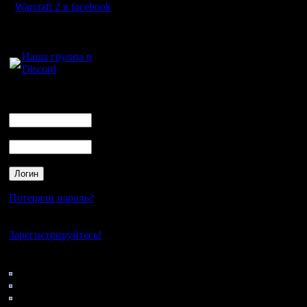
Warcraft 2 в facebook
Для голосового
общения:
Наша группа в
Discord
Логин
Ник
Пароль
Потеряли пароль?
Нет своего аккаунта?
Зарегистрируйтесь!
Кто на сайте
135: Гости
0: Пользователи
4121: Пользователи с