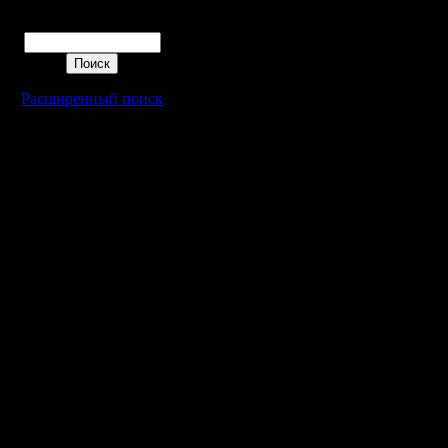
Поиск
Расширенный поиск
Warcraft 2 - скачать бесплатно русскую версию, warcraft 2 серве
- Генерация