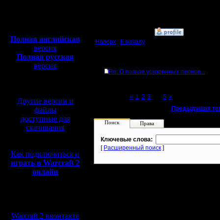
Откуда:
Полная версия, ~
450
Мб
с музыкой и видео:
»
12.8.14 14:57
Полная английская
Наверх
|
К началу
версия
Полная русская
Ответов
версия
Re: О пользе ускоренных пеонов...
перевод от war2.ru на
базе перевода от СПК
Page 4 of 5
«
1
2
3
[4]
5
»
Другие версии и
«
Предыдущая те
файлы
доступные для
Поиск
Права
скачивания
Ключевые слова:
[
Расширенный поиск
]
Как подключиться и
играть в Warcraft 2
онлайн
Мы в социальных
сетях:
Warcraft 2 вконтакте