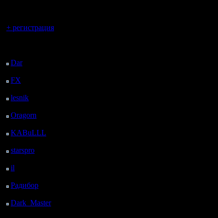
регистрацией
Вы гость здесь.
+ регистрация
Последний
посетитель:
Dar
: 25 Дней 19 ч. 17
м. назад
FX
: 98 Дней 2 ч. 49
м. назад
lesnik
: 131 Дней 5 ч. 7
м. назад
Oragorn
: 139 Дней 5
ч. 16 м. назад
KABuLLL
: 167 Дней
4 ч. 25 м. назад
starspro
: 191 Дней 15
ч. 59 м. назад
il
: 263 Дней 2 ч. 5 м.
назад
Радибор
: 286 Дней 21
ч. 52 м. назад
Dark_Master
: 298
Дней 8 м. назад