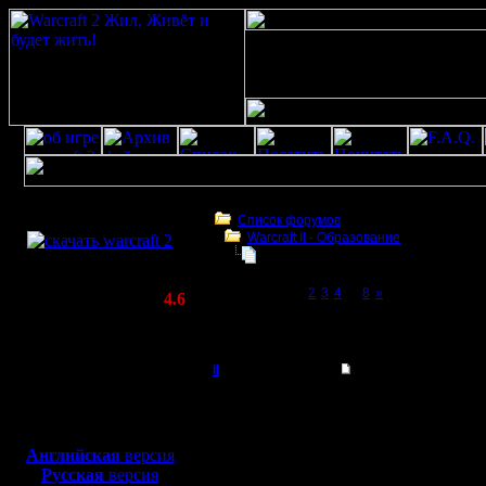
Скачать игру
бесплатно
Список форумов
Warcraft II - Образование
WarCraft 2 COMBAT
War2BNE InSight 1.05rc1
(Warcraft II BNE 2.02+)
Page 1 of 8
[1]
2
3
4
...
8
»
Актуальная версия:
4.6
(февраль 2020)
War2BNE InSight 1.05rc1
Совместимо с
Windows
il
Re: War2BNE InSight
XP/Vista/7/8/10
Добрый Админ
Да, все правильно де
Боевой релиз, ~
40 Мб
1. Garden of war BNE (в
2. битва (Melle?) - да
для игры по сети:
Регистрация:
3. game speed - можно
Английская
версия
10.5.06
4. ресурсы - можно не
Русская
версия
Сообщений: 2471
5. ставлю галочку fixed 