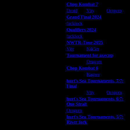
Chop Kombat 7
Droid
Vity
Oragorn
Grand Final 2024
Дата
17.6.14 17:39
fuckluck
Extasey
ARMilitar
17.6.14 19:00
Qualifiers 2024
17.6.14 19:13
fuckluck
ARMilitar
Extasey
18.6.14 14:16
NWTR-Tour-2025
18.6.14 15:28
Vity
Nik5et
ARMilitar
18.6.14 16:35
Tournament for axecup
21.6.14 22:04
ARMilitar
Oragorn
Extasey
21.6.14 22:09
Chop Kombat 6
21.6.14 22:12
hurt
Ragner
Extasey
21.6.14 22:38
hurt's Sea Tournaments, 7/7:
22.6.14 01:43
Final
10.7.14 14:19
Extasey
Vity
Oragorn
13.7.14 01:07
13.7.14 15:07
hurt's Sea Tournaments, 6/7:
One Strait
13.7.14 17:27
13.7.14 20:42
Oragorn
ARMilitar
Extasey
14.7.14 00:00
hurt's Sea Tournaments, 5/7:
14.7.14 11:38
River fork
22.7.14 13:12
Extasey
ARMilitar
Doooda