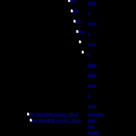
Re:
tolsty
Re:
il
Re:
tolsty
Re:
il
tolsty
il
tolsty
tolsty
tolsty
il
tolsty
Re: War2BNE InSight 1.05rc1
Available
Re: War2BNE InSight 1.05rc1
tolsty
Dar
KagaN