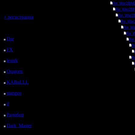
регистрацией
Re: War2BNE 
Re: War2BN
Вы гость здесь.
Re: War2B
+ регистрация
Re: War
Последний
Re: Wa
посетитель:
Re: 
Dar
: 26 Дней 8 ч. 42
Re:
м. назад
R
FX
: 98 Дней 16 ч. 14
м. назад
R
lesnik
: 131 Дней 18 ч.
32 м. назад
Oragorn
: 139 Дней 18
ч. 41 м. назад
KABuLLL
: 167 Дней
17 ч. 50 м. назад
starspro
: 192 Дней 5 ч.
24 м. назад
il
: 263 Дней 15 ч. 29
м. назад
Радибор
: 287 Дней 11
ч. 16 м. назад
Dark_Master
: 298
Дней 13 ч. 33 м. назад