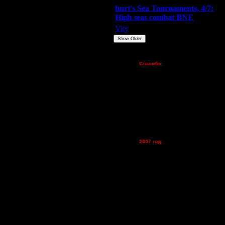
22.7.14 16:16
hurt's Sea Tournaments, 4/7:
24.7.14 14:13
High seas combat BNE
24.7.14 16:39
Vity
ARMilitar
None
24.7.14 17:03
Show Older
24.7.14 18:42
Пожертвования
24.7.14 19:10
Спасибо:
25.7.14 09:25
FX - $80 (домен)
25.7.14 10:07
Zelya - (турниры)
25.7.14 12:18
lesnik
25.7.14 14:14
Dar - (турниры)
30.7.14 11:09
Kagan - (турниры)
vova1 - (хостинг)
30.7.14 15:36
tolsty - (хостинг)
30.7.14 17:46
Oragorn - (хостинг)
31.7.14 00:22
2007 год:
31.7.14 01:19
Spbwar - $400
31.7.14 01:52
Jade -$100
MasterKsa - $60
31.7.14 10:19
Lisak -$52
31.7.14 16:07
Cocka - $50
1.8.14 03:15
Konstkl - $50
1.8.14 07:29
Ldir - $50
1.8.14 10:21
Gadzila - $20
1.8.14 10:31
Feature -$10