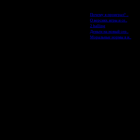
1.8.14 13:19
3.9.14 12:00
Последние статьи
·
Почему я проиграл? ..
3.9.14 19:34
·
О версиях игры и се..
·
2 halling
3.9.14 22:11
·
Деньги на новый сер..
·
13.2.15 13:09
Моральные нормы в и..
13.2.15 16:15
13.2.15 17:01
13.2.15 17:57
19.8.15 13:28
19.8.15 19:22
20.8.15 01:03
20.8.15 13:02
31.8.15 01:43
31.8.15 02:40