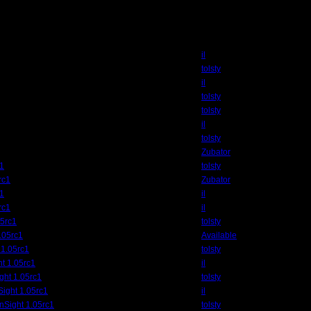
Автор
il
tolsty
il
tolsty
tolsty
il
tolsty
Zubator
c1
tolsty
rc1
Zubator
c1
il
rc1
il
05rc1
tolsty
.05rc1
Available
 1.05rc1
tolsty
t 1.05rc1
il
ght 1.05rc1
tolsty
ight 1.05rc1
il
nSight 1.05rc1
tolsty