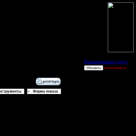
Статус Battle.Net
Расширенный статус
Обновить
server.war2.ru
1
Blandest
derber
нструменты
Форма показа
Equinox
Shotgun
[TD]Wargasm
Jordan4385
gow efffff
--Rygar--
[OH]TAKEOVER