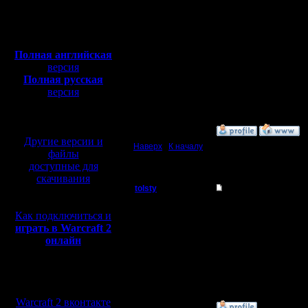
Откуда:
6. ввожу название игр
7. нажимаю кнопку ОК 
Полная версия, ~
450
8. играло три игрока, 
Мб
9. затем cбрасываю игр
с музыкой и видео:
warcraft II BNE not ru
Да, все правильно, а "w
Полная английская
В смысле не то, что т
версия
Ну, либо он сильно не 
Полная русская
версия
У тебя windows 7 как 
Комбат с сайта?
перевод от war2.ru на
InSight тоже отсюда из
базе перевода от СПК
»
17.6.14 17:08
Другие версии и
Наверх
|
К началу
файлы
доступные для
скачивания
tolsty
Re: War2BNE InSight
Полубог
Разобрался вместе с З
Как подключиться и
работает :)
играть в Warcraft 2
Придется все же на ан
Регистрация:
Хотя Зубатор утвержда
онлайн
13.5.14
Сообщений: 855
[ Редактировано tolsty 
Откуда:
Мы в социальных
сетях:
Warcraft 2 вконтакте
»
17.6.14 17:20