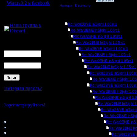
Warcraft 2 в facebook
Наверх
|
К началу
Для голосового
Ответов
общения:
Re: War2BNE InSight 1.05rc1
Наша группа в
Discord
Re: War2BNE InSight 1.05rc1
Re: War2BNE InSight 1.05rc1
Логин
Re: War2BNE InSight 1.05rc1
Ник
Re: War2BNE InSight 1.05rc1
Re: War2BNE InSight 1.05rc1
Пароль
Re: War2BNE InSight 1.05rc1
Re: War2BNE InSight 1.05rc1
Re: War2BNE InSight 1.05r
Re: War2BNE InSight 1.05
Re: War2BNE InSight 1.05r
Потеряли пароль?
Re: War2BNE InSight 1.05
Re: War2BNE InSight 1.
Нет своего аккаунта?
Re: War2BNE InSight 1
Зарегистрируйтесь!
Re: War2BNE InSight
Кто на сайте
Re: War2BNE InSigh
125: Гости
Re: War2BNE InSi
0: Пользователи
Re: War2BNE InS
4121: Пользователи с
Re: War2BNE I