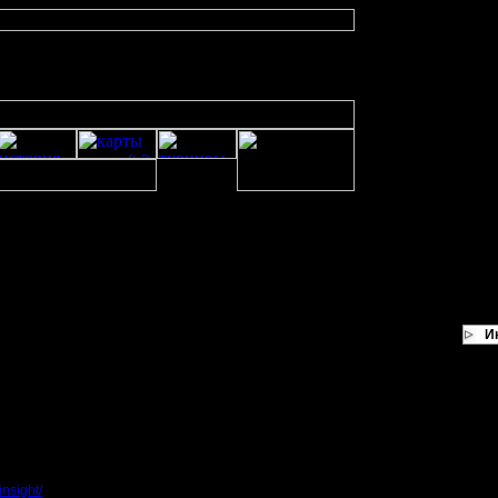
И
 1.05rc1
лку на сайт автора проги. Сайт был сделан много позже первых версий - однов
можностей:
еликом сюда, к себе, а то сайты иногда внезапно исчезают, а так оно спокойне
insight/