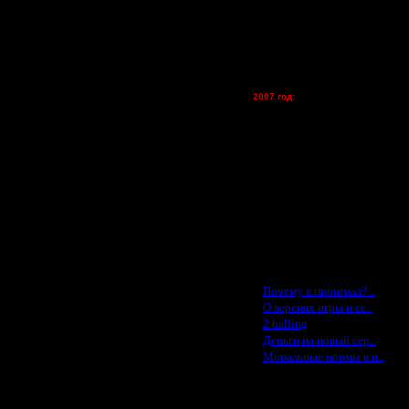
lesnik
19.8.15 19:22
Dar - (турниры)
20.8.15 01:03
Kagan - (турниры)
20.8.15 13:02
vova1 - (хостинг)
tolsty - (хостинг)
31.8.15 01:43
Oragorn - (хостинг)
2007 год:
31.8.15 02:40
Spbwar - $400
Jade -$100
31.8.15 11:02
MasterKsa - $60
Lisak -$52
1.9.15 16:20
Cocka - $50
Konstkl - $50
1.9.15 21:43
Ldir - $50
Gadzila - $20
2.9.15 00:10
Feature -$10
3.9.15 11:55
Последние статьи
·
3.9.15 23:37
Почему я проиграл? ..
·
О версиях игры и се..
4.9.15 01:52
·
2 halling
·
Деньги на новый сер..
4.9.15 12:32
·
Моральные нормы в и..
4.9.15 12:45