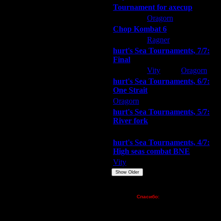
25.7.14 12:18
Tournament for axecup
25.7.14 14:14
ARMilitar
Oragorn
Extasey
30.7.14 11:09
Chop Kombat 6
30.7.14 15:36
hurt
Ragner
Extasey
30.7.14 17:46
31.7.14 00:22
hurt's Sea Tournaments, 7/7:
Final
31.7.14 01:19
31.7.14 01:52
Extasey
Vity
Oragorn
31.7.14 10:19
hurt's Sea Tournaments, 6/7:
31.7.14 16:07
One Strait
1.8.14 03:15
Oragorn
ARMilitar
Extasey
1.8.14 07:29
hurt's Sea Tournaments, 5/7:
1.8.14 10:21
River fork
1.8.14 10:31
Extasey
ARMilitar
Doooda
1.8.14 13:19
hurt's Sea Tournaments, 4/7:
3.9.14 12:00
High seas combat BNE
3.9.14 19:34
Vity
ARMilitar
None
3.9.14 22:11
Show Older
13.2.15 13:09
13.2.15 16:15
Пожертвования
Спасибо:
13.2.15 17:01
FX - $80 (домен)
13.2.15 17:57
Zelya - (турниры)
19.8.15 13:28