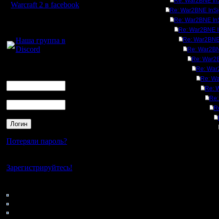
Re: War2BNE InS
Warcraft 2 в facebook
Re: War2BNE InSi
Re: War2BNE InS
Для голосового
Re: War2BNE I
общения:
Наша группа в
Re: War2BNE 
Discord
Re: War2BN
Re: War2B
Логин
Re: War
Ник
Re: Wa
Re: 
Пароль
Re:
R
Потеряли пароль?
Нет своего аккаунта?
Зарегистрируйтесь!
Кто на сайте
39: Гости
0: Пользователи
4121: Пользователи с