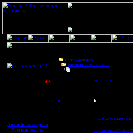
Скачать игру
бесплатно
Список форумов
Warcraft II - Образование
WarCraft 2 COMBAT
War2BNE InSight 1.05rc1
(Warcraft II BNE 2.02+)
Page 2 of 8
«
1
[2]
3
4
5
...
8
»
Актуальная версия:
4.6
(февраль 2020)
War2BNE InSight 1.05rc1
Совместимо с
Windows
il
Re: War2BNE InSight
XP/Vista/7/8/10
Добрый Админ
Так, нашел у себя ссы
Боевой релиз, ~
40 Мб
и описание новых воз
http://www.deguero.de/
для игры по сети:
Регистрация:
Английская
версия
10.5.06
Сопру-ка я этот сайт ц
Русская
версия
Сообщений: 2471
http://www.war2.ru/war2