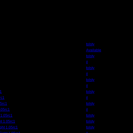
7.14 14:42 ]
Автор
tolsty
Available
tolsty
il
tolsty
il
tolsty
il
c1
tolsty
rc1
il
05rc1
tolsty
.05rc1
il
 1.05rc1
tolsty
t 1.05rc1
tolsty
ght 1.05rc1
tolsty