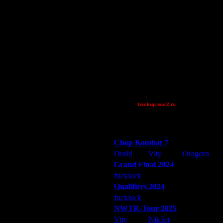
Jordan4385
P!NK
Pangster2015
Shasta[iS]
Shotgun
Theboy
Дата
TheOne
13.7.14 01:07
van[z]
13.7.14 15:07
13.7.14 17:27
XuRnT[z]
13.7.14 20:42
backup.war2.ru
Остальные игроки
14.7.14 00:00
14.7.14 11:38
Победители турниров
22.7.14 13:12
Chop Kombat 7
22.7.14 16:16
Droid
Vity
Oragorn
24.7.14 14:13
24.7.14 16:39
Grand Final 2024
24.7.14 17:03
fuckluck
Extasey
ARMilitar
24.7.14 18:42
Qualifiers 2024
24.7.14 19:10
fuckluck
ARMilitar
Extasey
25.7.14 09:25
NWTR-Tour-2025
25.7.14 10:07
Vity
Nik5et
ARMilitar