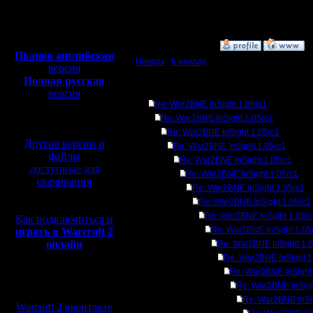
Откуда:
[ Редактировано il в 10.
Полная версия, ~
450
Мб
с музыкой и видео:
»
10.7.14 14:19
Полная английская
Наверх
|
К началу
версия
Полная русская
Ответов
версия
Re: War2BNE InSight 1.05rc1
перевод от war2.ru на
базе перевода от СПК
Re: War2BNE InSight 1.05rc1
Re: War2BNE InSight 1.05rc1
Другие версии и
Re: War2BNE InSight 1.05rc1
файлы
Re: War2BNE InSight 1.05rc1
доступные для
Re: War2BNE InSight 1.05rc1
скачивания
Re: War2BNE InSight 1.05rc1
Re: War2BNE InSight 1.05rc1
Re: War2BNE InSight 1.05r
Как подключиться и
Re: War2BNE InSight 1.05
играть в Warcraft 2
онлайн
Re: War2BNE InSight 1.
Re: War2BNE InSight 1
Re: War2BNE InSight
Мы в социальных
Re: War2BNE InSigh
сетях:
Re: War2BNE InSi
Warcraft 2 вконтакте