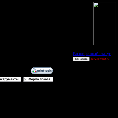
Статус Battle.Net
Расширенный статус
Обновить
server.war2.ru
gow effff
TWN-cancel
--Rygar--
нструменты
Форма показа
miguelperu
TEST
JuggerNot24
ременно с версией 1.05rc1, там же
Остальные игроки
AA.GreenGoblin
FaT~PiG
е будет:
JayHawkerz