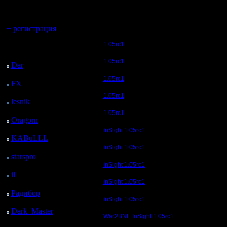
регистрацией
Вы гость здесь.
+ регистрация
1.05rc1
Последний
посетитель:
1.05rc1
Dar
: 26 Дней 10 ч. 27
м. назад
1.05rc1
FX
: 98 Дней 17 ч. 59
м. назад
1.05rc1
lesnik
: 131 Дней 20 ч.
17 м. назад
1.05rc1
Oragorn
: 139 Дней 20
ч. 26 м. назад
InSight 1.05rc1
KABuLLL
: 167 Дней
19 ч. 35 м. назад
InSight 1.05rc1
starspro
: 192 Дней 7 ч.
9 м. назад
InSight 1.05rc1
il
: 263 Дней 17 ч. 14
InSight 1.05rc1
м. назад
Радибор
: 287 Дней 13
InSight 1.05rc1
ч. 1 м. назад
Dark_Master
: 298
War2BNE InSight 1.05rc1
Дней 15 ч. 18 м. назад